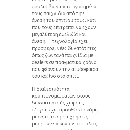
απολαμβάνουν τα αγαπημένα
τους παιχνίδια από την
άνεση του σπιτιού τους, κάτι
που τους επιτρέπει να έχουν
μεγαλύτερη ευελιξία και
άνεση. Η τεχνολογία έχει
προσφέρει νέες δυνατότητες,
όπως ζωντανά παιχνίδια με
dealers σε πραγματικό χρόνο,
που φέρνουν την ατμόσφαιρα
του καζίνο στο σπίτι.
Η διαθεσιμότητα
κρυπτονομισμάτων στους
διαδικτυακούς χώρους
τζόγου έχει προσθέσει ακόμη
μία διάσταση. Οι χρήστες
μπορούν να κάνουν ασφαλείς