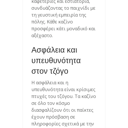
καφετέριες και εστιατόρια,
συνδυάζοντας το παιχνίδι με
τη γευστική εμπειρία της
πόλης. Κάθε καζίνο
προσφέρει κάτι μοναδικό και
αξέχαστο.
Ασφάλεια και
υπευθυνότητα
στον τζόγο
Η ασφάλεια και η
υπευθυνότητα είναι κρίσιμες
πτυχές του τζόγου. Τα καζίνο
σε όλο τον κόσμο
διασφαλίζουν ότι οι παίκτες
έχουν πρόσβαση σε
πληροφορίες σχετικά με την