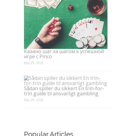
Казино шаг за шагом к успешной
игре с Pinco
May 29, 2026
Sådan spiller du sikkert En trin-for-
trin guide til ansvarligt gambling
May 29, 2026
Popular Articles