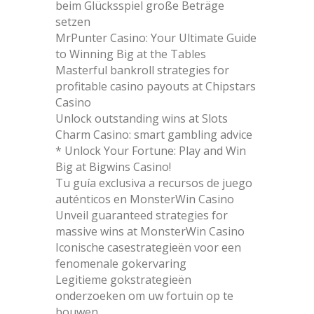
beim Glücksspiel große Beträge
setzen
MrPunter Casino: Your Ultimate Guide
to Winning Big at the Tables
Masterful bankroll strategies for
profitable casino payouts at Chipstars
Casino
Unlock outstanding wins at Slots
Charm Casino: smart gambling advice
* Unlock Your Fortune: Play and Win
Big at Bigwins Casino!
Tu guía exclusiva a recursos de juego
auténticos en MonsterWin Casino
Unveil guaranteed strategies for
massive wins at MonsterWin Casino
Iconische casestrategieën voor een
fenomenale gokervaring
Legitieme gokstrategieën
onderzoeken om uw fortuin op te
bouwen