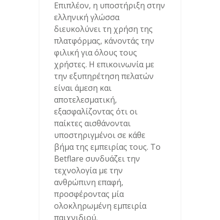
Επιπλέον, η υποστήριξη στην
ελληνική γλώσσα
διευκολύνει τη χρήση της
πλατφόρμας, κάνοντάς την
φιλική για όλους τους
χρήστες. Η επικοινωνία με
την εξυπηρέτηση πελατών
είναι άμεση και
αποτελεσματική,
εξασφαλίζοντας ότι οι
παίκτες αισθάνονται
υποστηριγμένοι σε κάθε
βήμα της εμπειρίας τους. Το
Betflare συνδυάζει την
τεχνολογία με την
ανθρώπινη επαφή,
προσφέροντας μία
ολοκληρωμένη εμπειρία
παιχνιδιού.