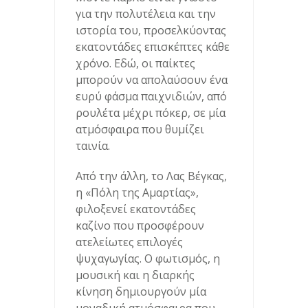
για την πολυτέλεια και την
ιστορία του, προσελκύοντας
εκατοντάδες επισκέπτες κάθε
χρόνο. Εδώ, οι παίκτες
μπορούν να απολαύσουν ένα
ευρύ φάσμα παιχνιδιών, από
ρουλέτα μέχρι πόκερ, σε μία
ατμόσφαιρα που θυμίζει
ταινία.
Από την άλλη, το Λας Βέγκας,
η «Πόλη της Αμαρτίας»,
φιλοξενεί εκατοντάδες
καζίνο που προσφέρουν
ατελείωτες επιλογές
ψυχαγωγίας. Ο φωτισμός, η
μουσική και η διαρκής
κίνηση δημιουργούν μία
μοναδική ατμόσφαιρα που