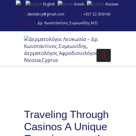
English
Greek
Russian
skinlabcy@gmail.com
+357 22 356160
Δρ. Κωνσταντίνος Συμεωνίδης M.D
Traveling Through
Casinos A Unique