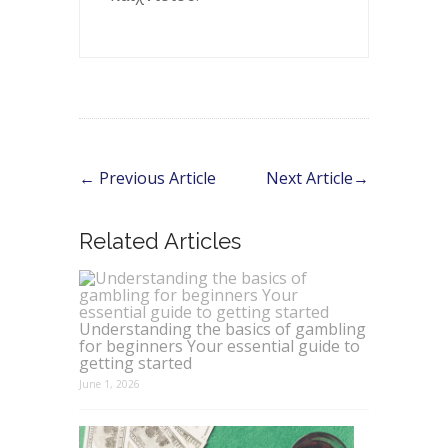
←
Previous Article
Next Article
→
Related Articles
Understanding the basics of gambling
for beginners Your essential guide to
getting started
June 1, 2026