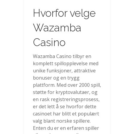
Hvorfor velge
Wazamba
Casino
Wazamba Casino tilbyr en
komplett spillopplevelse med
unike funksjoner, attraktive
bonuser og en trygg
plattform. Med over 2000 spill,
støtte for kryptovalutaer, og
en rask registreringsprosess,
er det lett å se hvorfor dette
casinoet har blitt et populært
valg blant norske spillere.
Enten du er en erfaren spiller