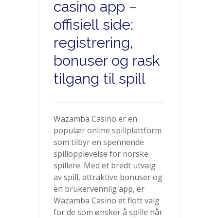
casino app –
offisiell side:
registrering,
bonuser og rask
tilgang til spill
Wazamba Casino er en
populær online spillplattform
som tilbyr en spennende
spillopplevelse for norske
spillere. Med et bredt utvalg
av spill, attraktive bonuser og
en brukervennlig app, er
Wazamba Casino et flott valg
for de som ønsker å spille når