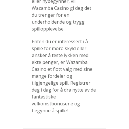
eller nybegynner, vil
Wazamba Casino gi deg det
du trenger for en
underholdende og trygg
spillopplevelse.
Enten du er interessert i å
spille for moro skyld eller
ønsker å teste lykken med
ekte penger, er Wazamba
Casino et flott valg med sine
mange fordeler og
tilgjengelige spill. Registrer
deg i dag for å dra nytte av de
fantastiske
velkomstbonusene og
begynne å spille!