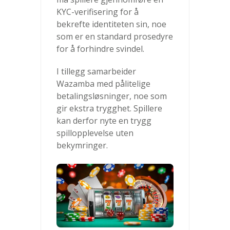
KYC-verifisering for å
bekrefte identiteten sin, noe
som er en standard prosedyre
for å forhindre svindel.
I tillegg samarbeider
Wazamba med pålitelige
betalingsløsninger, noe som
gir ekstra trygghet. Spillere
kan derfor nyte en trygg
spillopplevelse uten
bekymringer.