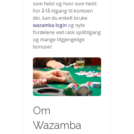
som helst og hvor som helst.
For å få tilgang til kontoen
din, kan du enkelt bruke
wazamba login
og nyte
fordelene ved rask spilltilgang
og mange tilgjengelige
bonuser.
Om
Wazamba