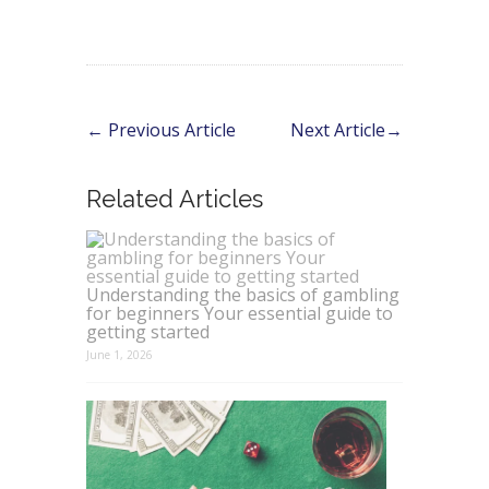
←
Previous Article
Next Article
→
Related Articles
Understanding the basics of gambling
for beginners Your essential guide to
getting started
June 1, 2026