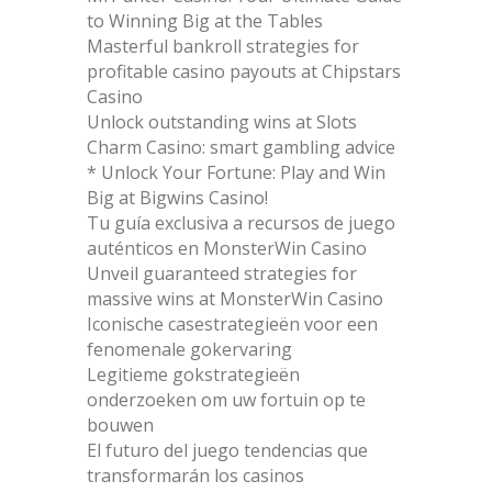
to Winning Big at the Tables
Masterful bankroll strategies for
profitable casino payouts at Chipstars
Casino
Unlock outstanding wins at Slots
Charm Casino: smart gambling advice
* Unlock Your Fortune: Play and Win
Big at Bigwins Casino!
Tu guía exclusiva a recursos de juego
auténticos en MonsterWin Casino
Unveil guaranteed strategies for
massive wins at MonsterWin Casino
Iconische casestrategieën voor een
fenomenale gokervaring
Legitieme gokstrategieën
onderzoeken om uw fortuin op te
bouwen
El futuro del juego tendencias que
transformarán los casinos