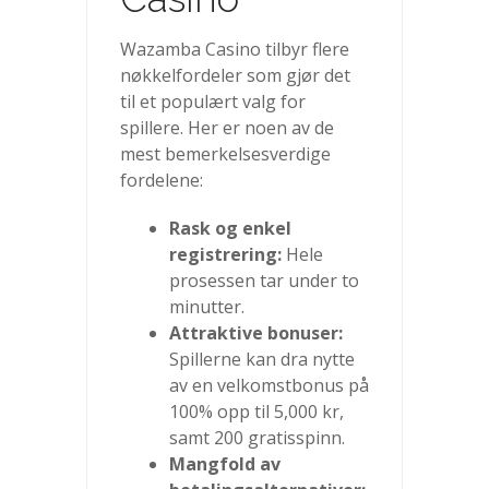
Wazamba Casino tilbyr flere
nøkkelfordeler som gjør det
til et populært valg for
spillere. Her er noen av de
mest bemerkelsesverdige
fordelene:
Rask og enkel
registrering:
Hele
prosessen tar under to
minutter.
Attraktive bonuser:
Spillerne kan dra nytte
av en velkomstbonus på
100% opp til 5,000 kr,
samt 200 gratisspinn.
Mangfold av