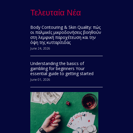
Τελευταία Νέα
Body Contouring & Skin Quality: πώς
οι παλμικές μικροδονήσεις βοηθούν
στη λεμφική παροχέτευση και την
όψη της κυτταρίτιδας
June 24, 2026
Understanding the basics of
gambling for beginners Your
essential guide to getting started
June 01, 2026