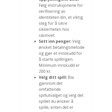
Følg instruksjonene for
verifisering av
identiteten din, et viktig
steg for å sikre
sikkerheten hos
casinoet.
Sett inn penger:
Velg
ønsket betalingsmetode
og gjør et innskudd for
å starte spillingen.
Minimum innskudd er
200 kr.
Velg ditt spill:
Bla
gjennom det
omfattende
spillutvalget og velg det
spillet du ønsker å
spille, enten det er