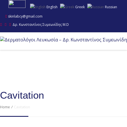
English
Greek
Russian
skinlabcy@gmail.com
Δρ. Κωνσταντίνος Συμεωνίδης M.D
Cavitation
Home
/
Cavitation