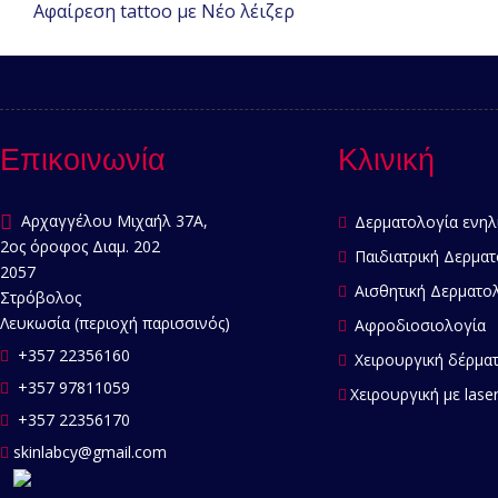
Αφαίρεση tattoo με Νέο λέιζερ
Επικοινωνία
Κλινική
Αρχαγγέλου Μιχαήλ 37Α,
Δερματολογία ενηλ
2ος όροφος Διαμ. 202
Παιδιατρική Δερματ
2057
Αισθητική Δερματο
Στρόβολος
Λευκωσία (περιοχή παρισσινός)
Αφροδιοσιολογία
+357 22356160
Χειρουργική δέρμα
+357 97811059
Χειρουργική με lase
+357 22356170
skinlabcy@gmail.com