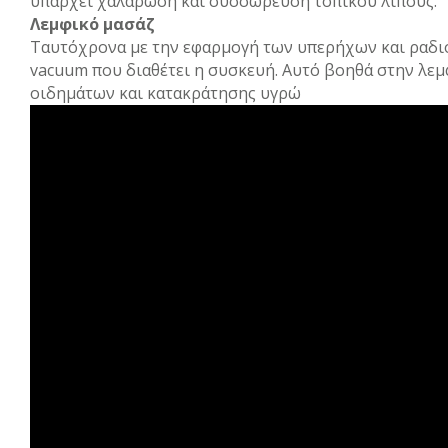
υπάρχει χαλάρωση και συσσώρευση τοπικού λίπους.
Λεμφικό μασάζ
Ταυτόχρονα με την εφαρμογή των υπερήχων και ραδι
vacuum που διαθέτει η συσκευή. Αυτό βοηθά στην λ
οιδημάτων και κατακράτησης υγρώ