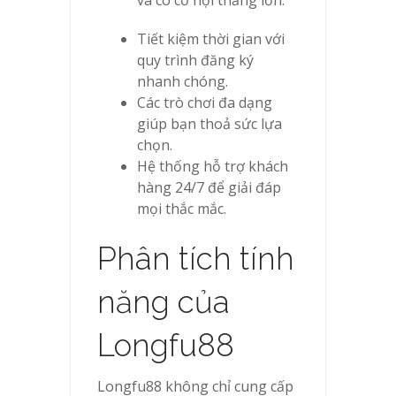
Tiết kiệm thời gian với
quy trình đăng ký
nhanh chóng.
Các trò chơi đa dạng
giúp bạn thoả sức lựa
chọn.
Hệ thống hỗ trợ khách
hàng 24/7 để giải đáp
mọi thắc mắc.
Phân tích tính
năng của
Longfu88
Longfu88 không chỉ cung cấp