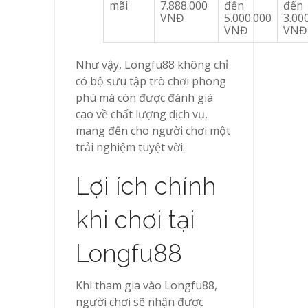
mãi
7.888.000
đến
đến
VNĐ
5.000.000
3.00
VNĐ
VNĐ
Như vậy, Longfu88 không chỉ
có bộ sưu tập trò chơi phong
phú mà còn được đánh giá
cao về chất lượng dịch vụ,
mang đến cho người chơi một
trải nghiệm tuyệt vời.
Lợi ích chính
khi chơi tại
Longfu88
Khi tham gia vào Longfu88,
người chơi sẽ nhận được