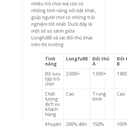
nhiều trò chơi mà còn có
những tính năng nổi bật khác,
giúp người chơi có những trải
nghiệm tốt nhất. Dưới đây là
một số so sánh giữa
Longfu88 và các đối thủ khác
trên thị trường:
Tính
Longfu88
Đối thủ
Đối 
năng
A
B
Bộ sưu
2.000+
1.500+
1.80
tập trò
chơi
Chất
Cao
Trung
Cao
lượng
bình
dịch vụ
khách
hàng
Khuyến
200% đến
150%
100