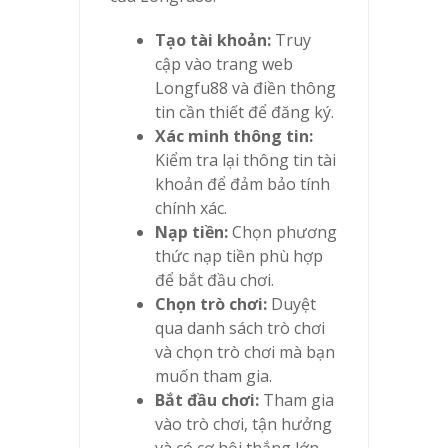
Tạo tài khoản:
Truy
cập vào trang web
Longfu88 và điền thông
tin cần thiết để đăng ký.
Xác minh thông tin:
Kiểm tra lại thông tin tài
khoản để đảm bảo tính
chính xác.
Nạp tiền:
Chọn phương
thức nạp tiền phù hợp
để bắt đầu chơi.
Chọn trò chơi:
Duyệt
qua danh sách trò chơi
và chọn trò chơi mà bạn
muốn tham gia.
Bắt đầu chơi:
Tham gia
vào trò chơi, tận hưởng
và có cơ hội thắng lớn.