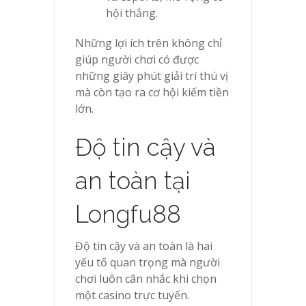
hội thắng.
Những lợi ích trên không chỉ
giúp người chơi có được
những giây phút giải trí thú vị
mà còn tạo ra cơ hội kiếm tiền
lớn.
Độ tin cậy và
an toàn tại
Longfu88
Độ tin cậy và an toàn là hai
yếu tố quan trọng mà người
chơi luôn cân nhắc khi chọn
một casino trực tuyến.