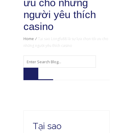
ưu cho những
người yêu thích
casino
Home
/
Tại sao Longfu88 là sự lựa chọn tối ưu cho
những người yêu thích casino
Tại sao