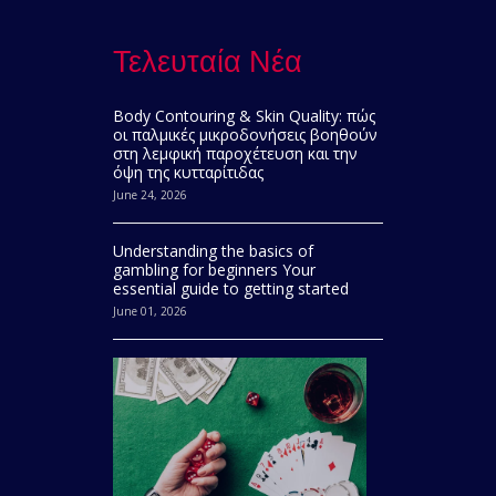
Τελευταία Νέα
Body Contouring & Skin Quality: πώς
οι παλμικές μικροδονήσεις βοηθούν
στη λεμφική παροχέτευση και την
όψη της κυτταρίτιδας
June 24, 2026
Understanding the basics of
gambling for beginners Your
essential guide to getting started
June 01, 2026