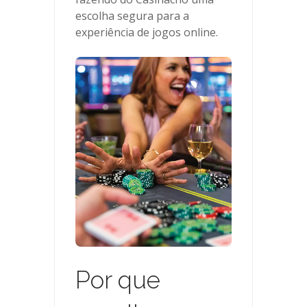
escolha segura para a
experiência de jogos online.
Por que