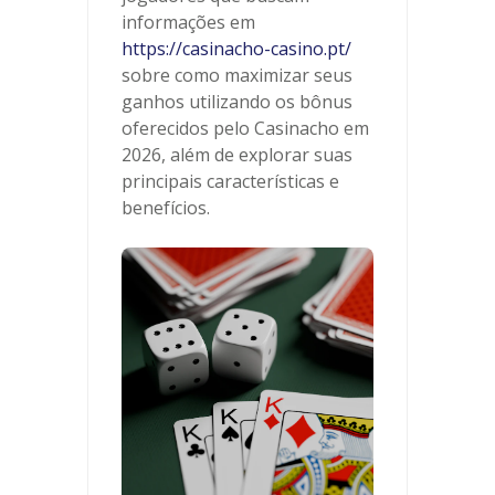
informações em
https://casinacho-casino.pt/
sobre como maximizar seus
ganhos utilizando os bônus
oferecidos pelo Casinacho em
2026, além de explorar suas
principais características e
benefícios.