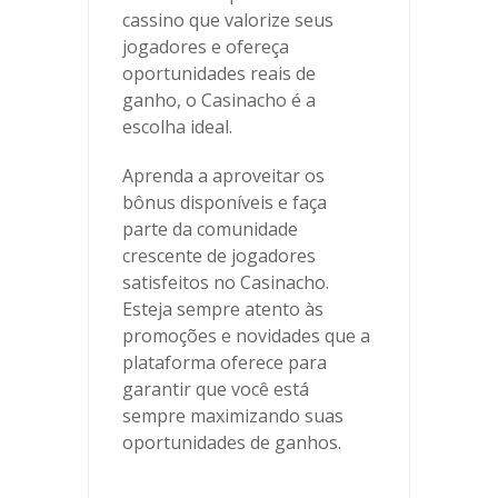
cassino que valorize seus
jogadores e ofereça
oportunidades reais de
ganho, o Casinacho é a
escolha ideal.
Aprenda a aproveitar os
bônus disponíveis e faça
parte da comunidade
crescente de jogadores
satisfeitos no Casinacho.
Esteja sempre atento às
promoções e novidades que a
plataforma oferece para
garantir que você está
sempre maximizando suas
oportunidades de ganhos.