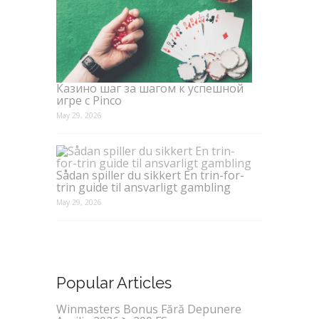
Казино шаг за шагом к успешной
игре с Pinco
May 29, 2026
Sådan spiller du sikkert En trin-for-
trin guide til ansvarligt gambling
May 29, 2026
Popular Articles
Winmasters Bonus Fără Depunere