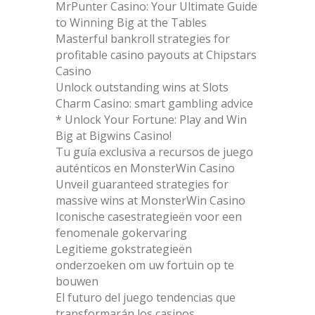
MrPunter Casino: Your Ultimate Guide
to Winning Big at the Tables
Masterful bankroll strategies for
profitable casino payouts at Chipstars
Casino
Unlock outstanding wins at Slots
Charm Casino: smart gambling advice
* Unlock Your Fortune: Play and Win
Big at Bigwins Casino!
Tu guía exclusiva a recursos de juego
auténticos en MonsterWin Casino
Unveil guaranteed strategies for
massive wins at MonsterWin Casino
Iconische casestrategieën voor een
fenomenale gokervaring
Legitieme gokstrategieën
onderzoeken om uw fortuin op te
bouwen
El futuro del juego tendencias que
transformarán los casinos