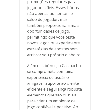
promoções regulares para
jogadores fiéis. Esses bônus
não apenas aumentam o
saldo do jogador, mas
também proporcionam mais
oportunidades de jogo,
permitindo que você teste
novos jogos ou experimente
estratégias de apostas sem
arriscar seu próprio dinheiro.
Além dos bônus, o Casinacho
se compromete com uma
experiência de usuário
amigável, suporte ao cliente
eficiente e segurança robusta,
elementos que são cruciais
para criar um ambiente de
jogo confiável e positivo. Ao