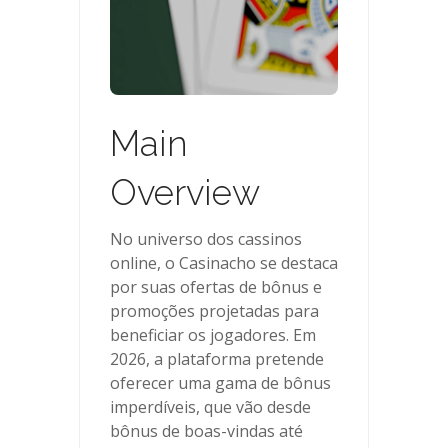
Main
Overview
No universo dos cassinos
online, o Casinacho se destaca
por suas ofertas de bônus e
promoções projetadas para
beneficiar os jogadores. Em
2026, a plataforma pretende
oferecer uma gama de bônus
imperdíveis, que vão desde
bônus de boas-vindas até