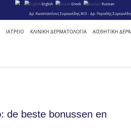
English
Greek
Russian
Δρ. Κωνσταντίνος Συμεωνίδης M.D - Δρ. Περικλής Συμεωνίδη
ΙΑΤΡΕΙΟ
ΚΛΙΝΙΚΗ ΔΕΡΜΑΤΟΛΟΓΙΑ
ΑΙΣΘΗΤΙΚΗ ΔΕΡ
o: de beste bonussen en