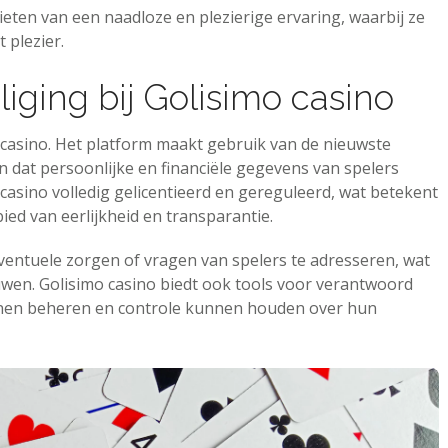
eten van een naadloze en plezierige ervaring, waarbij ze
 plezier.
iging bij Golisimo casino
mo casino. Het platform maakt gebruik van de nieuwste
 dat persoonlijke en financiële gegevens van spelers
casino volledig gelicentieerd en gereguleerd, wat betekent
ied van eerlijkheid en transparantie.
eventuele zorgen of vragen van spelers te adresseren, wat
uwen. Golisimo casino biedt ook tools voor verantwoord
nnen beheren en controle kunnen houden over hun