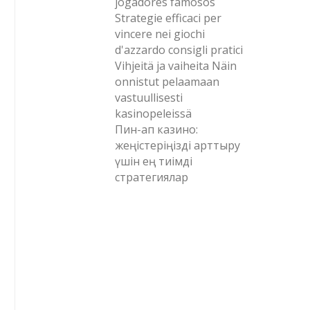
jogadores famosos
Strategie efficaci per
vincere nei giochi
d'azzardo consigli pratici
Vihjeitä ja vaiheita Näin
onnistut pelaamaan
vastuullisesti
kasinopeleissä
Пин-ап казино:
жеңістеріңізді арттыру
үшін ең тиімді
стратегиялар