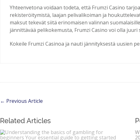
Yhteenvetona voidaan todeta, että Frumzi Casino tarj
rekisteröitymistä, laajan pelivalikoiman ja houkutteleva
maksut tekevät siitä erinomaisen valinnan suomalaisille p
jännittävää pelikokemusta, Frumzi Casino voi olla juuri 
Kokeile Frumzi Casinoa ja nauti jännityksestä uusien pel
←
Previous Article
Related Articles
P
W
20