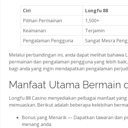
Ciri
Longfu 88
Pilihan Permainan
1,500+
Keamanan
Terjamin
Pengalaman Pengguna
Sangat Mesra Pen
Melalui perbandingan ini, anda dapat melihat bahawa 
permainan dan pengalaman pengguna yang lebih baik, 
bagi anda yang ingin mendapatkan pengalaman perjudi
Manfaat Utama Bermain d
Longfu 88 Casino menyediakan pelbagai manfaat yang
memuaskan. Berikut adalah beberapa kelebihan bermain
Bonus yang Menarik — Dapatkan tawaran dan pr
menang anda.