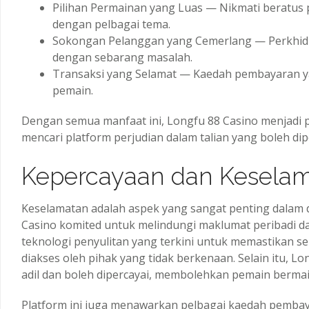
Pilihan Permainan yang Luas — Nikmati beratus 
dengan pelbagai tema.
Sokongan Pelanggan yang Cemerlang — Perkhid
dengan sebarang masalah.
Transaksi yang Selamat — Kaedah pembayaran ya
pemain.
Dengan semua manfaat ini, Longfu 88 Casino menjadi 
mencari platform perjudian dalam talian yang boleh d
Kepercayaan dan Kesela
Keselamatan adalah aspek yang sangat penting dalam d
Casino komited untuk melindungi maklumat peribadi
teknologi penyulitan yang terkini untuk memastikan se
diakses oleh pihak yang tidak berkenaan. Selain itu,
adil dan boleh dipercayai, membolehkan pemain berma
Platform ini juga menawarkan pelbagai kaedah pemb