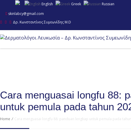
English
Greek
Russian
skinlabcy@gmail.com
Δρ. Κωνσταντίνος Συμεωνίδης M.D
Cara menguasai longfu 88: 
untuk pemula pada tahun 20
Home
/
Cara menguasai longfu 88: panduan lengkap untuk pemula pada tahu