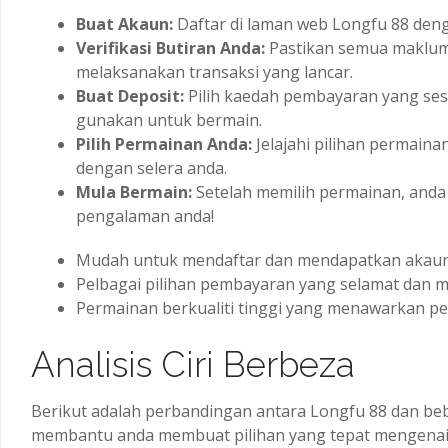
Buat Akaun:
Daftar di laman web Longfu 88 den
Verifikasi Butiran Anda:
Pastikan semua makluma
melaksanakan transaksi yang lancar.
Buat Deposit:
Pilih kaedah pembayaran yang ses
gunakan untuk bermain.
Pilih Permainan Anda:
Jelajahi pilihan permaina
dengan selera anda.
Mula Bermain:
Setelah memilih permainan, anda
pengalaman anda!
Mudah untuk mendaftar dan mendapatkan akaun
Pelbagai pilihan pembayaran yang selamat dan 
Permainan berkualiti tinggi yang menawarkan p
Analisis Ciri Berbeza
Berikut adalah perbandingan antara Longfu 88 dan beb
membantu anda membuat pilihan yang tepat mengenai 