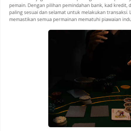
pemain. Dengan pilihan pemindahan bank, kad kredit, 
paling sesuai dan selamat untuk melakukan transaksi. 
memastikan semua permainan mematuhi piawaian indust