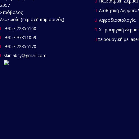
Παιδιατρική Δερματ
2057
Αισθητική Δερματο
Στρόβολος
Λευκωσία (περιοχή παρισσινός)
Αφροδιοσιολογία
+357 22356160
Χειρουργική δέρμα
+357 97811059
Χειρουργική με lase
+357 22356170
skinlabcy@gmail.com