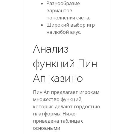
Разнообразие
вариантов
пополнения счета.
Широкий выбор игр
на любой вкус.
Анализ
функций Пин
Ап казино
Пин Ап предлагает игрокам
множество функций,
которые делают гордостью
платформы. Ниже
приведена таблица с
основными