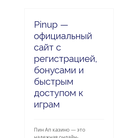
Pinup —
официальный
сайт с
регистрацией,
бонусами и
быстрым
доступом к
играм
Пин Ап казино — это
надежная онлайн-