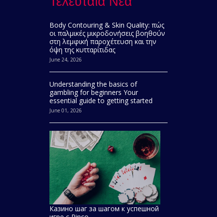
Τελευταία Νέα
Body Contouring & Skin Quality: πώς
οι παλμικές μικροδονήσεις βοηθούν
στη λεμφική παροχέτευση και την
όψη της κυτταρίτιδας
June 24, 2026
Understanding the basics of
gambling for beginners Your
essential guide to getting started
June 01, 2026
Казино шаг за шагом к успешной
игре с Pinco