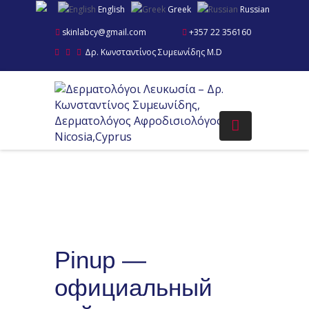
English
Greek
Russian
skinlabcy@gmail.com
+357 22 356160
Δρ. Κωνσταντίνος Συμεωνίδης M.D
Pinup —
официальный