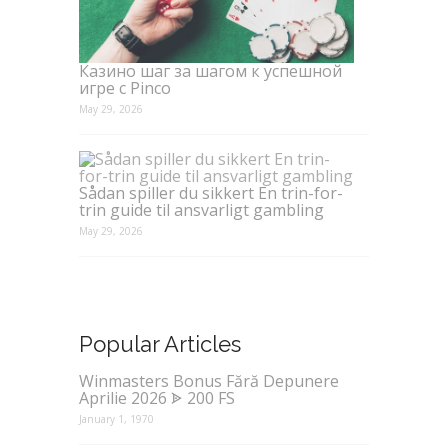
Казино шаг за шагом к успешной
игре с Pinco
May 29, 2026
Sådan spiller du sikkert En trin-for-
trin guide til ansvarligt gambling
May 29, 2026
Popular Articles
Winmasters Bonus Fără Depunere
Aprilie 2026 ᗎ 200 FS
January 1, 1970