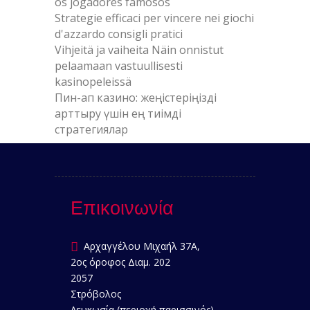
os jogadores famosos
Strategie efficaci per vincere nei giochi
d'azzardo consigli pratici
Vihjeitä ja vaiheita Näin onnistut
pelaamaan vastuullisesti
kasinopeleissä
Пин-ап казино: жеңістеріңізді
арттыру үшін ең тиімді
стратегиялар
Επικοινωνία
Αρχαγγέλου Μιχαήλ 37Α,
2ος όροφος Διαμ. 202
2057
Στρόβολος
Λευκωσία (περιοχή παρισσινός)