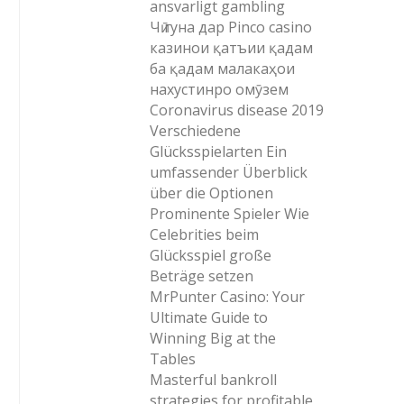
ansvarligt gambling
Чӣ гуна дар Pinco casino
казинои қатъии қадам
ба қадам малакаҳои
нахустинро омӯзем
Coronavirus disease 2019
Verschiedene
Glücksspielarten Ein
umfassender Überblick
über die Optionen
Prominente Spieler Wie
Celebrities beim
Glücksspiel große
Beträge setzen
MrPunter Casino: Your
Ultimate Guide to
Winning Big at the
Tables
Masterful bankroll
strategies for profitable