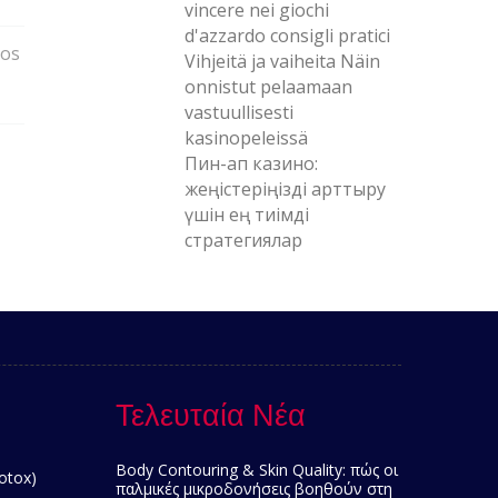
vincere nei giochi
d'azzardo consigli pratici
vos
Vihjeitä ja vaiheita Näin
onnistut pelaamaan
vastuullisesti
kasinopeleissä
Пин-ап казино:
жеңістеріңізді арттыру
үшін ең тиімді
стратегиялар
Τελευταία Νέα
Body Contouring & Skin Quality: πώς οι
otox)
παλμικές μικροδονήσεις βοηθούν στη