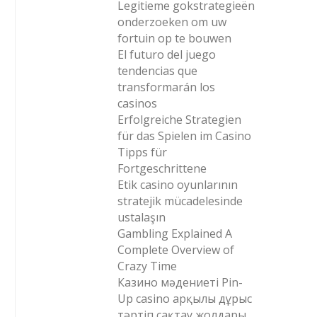
Legitieme gokstrategieën
onderzoeken om uw
fortuin op te bouwen
El futuro del juego
tendencias que
transformarán los
casinos
Erfolgreiche Strategien
für das Spielen im Casino
Tipps für
Fortgeschrittene
Etik casino oyunlarının
stratejik mücadelesinde
ustalaşın
Gambling Explained A
Complete Overview of
Crazy Time
Казино мәдениеті Pin-
Up casino арқылы дұрыс
тәртіп сақтау жолдары