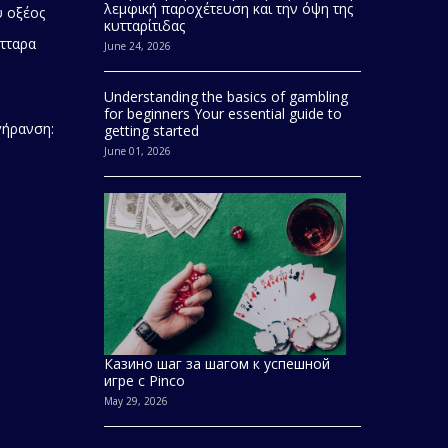
λεμφική παροχέτευση και την όψη της
 οξέος
κυτταρίτιδας
τταρα
June 24, 2026
Understanding the basics of gambling
for beginners Your essential guide to
γήρανση:
getting started
June 01, 2026
Казино шаг за шагом к успешной
игре с Pinco
May 29, 2026