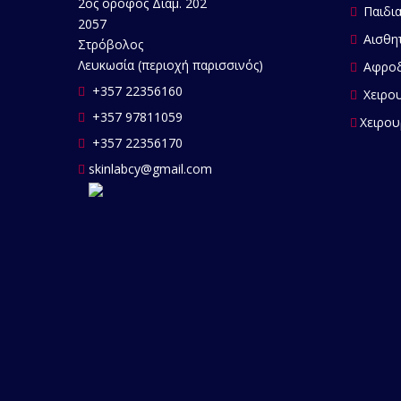
2ος όροφος Διαμ. 202
Παιδια
2057
Αισθητ
Στρόβολος
Λευκωσία (περιοχή παρισσινός)
Αφροδ
+357 22356160
Χειρου
+357 97811059
Χειρου
+357 22356170
skinlabcy@gmail.com