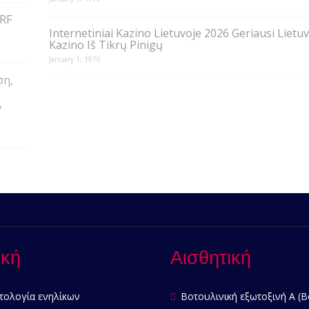
RF
Internetiniai Kazino Lietuvoje 2026 Geriausi Lietu
Kazino Iš Tikrų Pinigų
January 1, 1970
,
ική
Αισθητική
τολογία ενηλίκων
Βοτουλινική εξωτοξινή Α (B