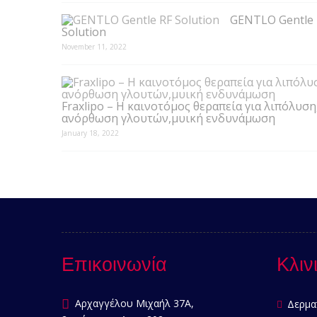
GENTLO Gentle 
Solution
November 11, 2022
Fraxlipo – Η καινοτόμος θεραπεία για λιπόλυση
ανόρθωση γλουτών,μυική ενδυνάμωση
January 18, 2022
Επικοινωνία
Κλιν
Αρχαγγέλου Μιχαήλ 37Α,
Δερμα