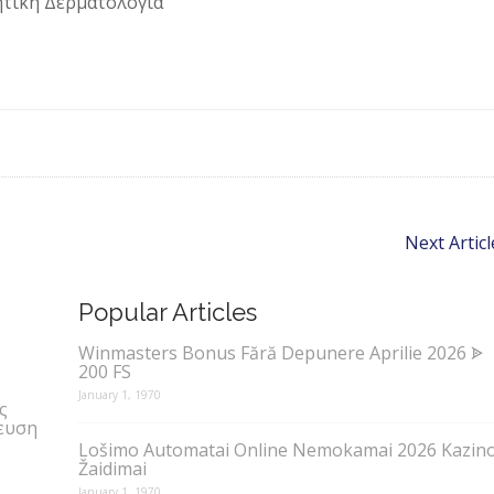
ητική Δερματολογία
Next Articl
Popular Articles
Winmasters Bonus Fără Depunere Aprilie 2026 ᗎ
200 FS
January 1, 1970
ς
ευση
Lošimo Automatai Online Nemokamai 2026 Kazin
Žaidimai
January 1, 1970