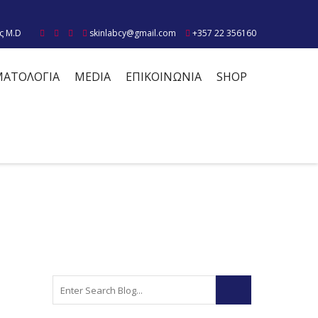
ς M.D
skinlabcy@gmail.com
+357 22 356160
ΜΑΤΟΛΟΓΙΑ
MEDIA
ΕΠΙΚΟΙΝΩΝΙΑ
SHOP