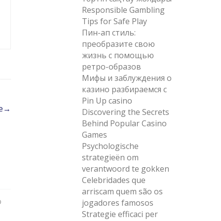
Responsible Gambling
Tips for Safe Play
Пин-ап стиль:
преобразите свою
жизнь с помощью
ретро-образов
Мифы и заблуждения о
казино разбираемся с
Pin Up casino
e
→
Discovering the Secrets
Behind Popular Casino
Games
Psychologische
strategieën om
verantwoord te gokken
Celebridades que
arriscam quem são os
o
jogadores famosos
Strategie efficaci per