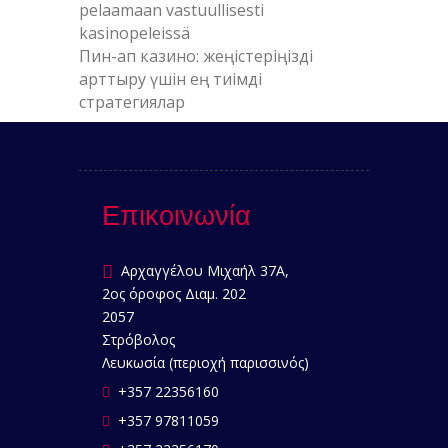
pelaamaan vastuullisesti
kasinopeleissä
Пин-ап казино: жеңістеріңізді
арттыру үшін ең тиімді
стратегиялар
Επικοινωνία
Αρχαγγέλου Μιχαήλ 37Α,
2ος όροφος Διαμ. 202
2057
Στρόβολος
Λευκωσία (περιοχή παρισσινός)
+357 22356160
+357 97811059