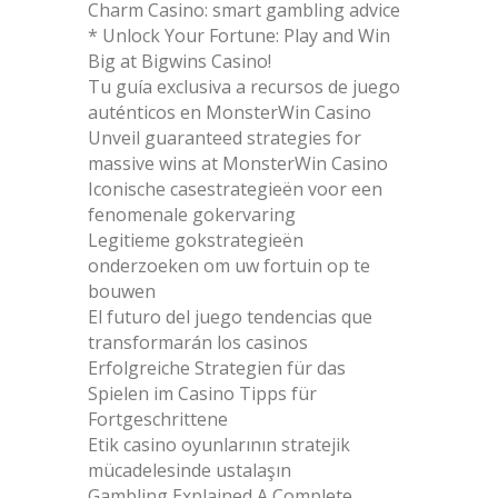
Charm Casino: smart gambling advice
* Unlock Your Fortune: Play and Win
Big at Bigwins Casino!
Tu guía exclusiva a recursos de juego
auténticos en MonsterWin Casino
Unveil guaranteed strategies for
massive wins at MonsterWin Casino
Iconische casestrategieën voor een
fenomenale gokervaring
Legitieme gokstrategieën
onderzoeken om uw fortuin op te
bouwen
El futuro del juego tendencias que
transformarán los casinos
Erfolgreiche Strategien für das
Spielen im Casino Tipps für
Fortgeschrittene
Etik casino oyunlarının stratejik
mücadelesinde ustalaşın
Gambling Explained A Complete