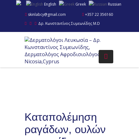
English
Greek
Russian
skinlabcy@gmail.com
+357 22 356160
Δρ. Κωνσταντίνος Συμεωνίδης M.D
Καταπολέμηση
ραγάδων, oυλών