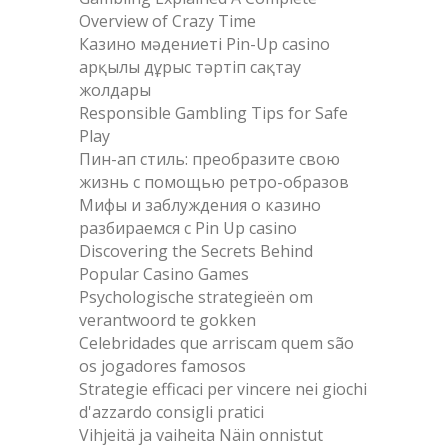
Overview of Crazy Time
Казино мәдениеті Pin-Up casino
арқылы дұрыс тәртіп сақтау
жолдары
Responsible Gambling Tips for Safe
Play
Пин-ап стиль: преобразите свою
жизнь с помощью ретро-образов
Мифы и заблуждения о казино
разбираемся с Pin Up casino
Discovering the Secrets Behind
Popular Casino Games
Psychologische strategieën om
verantwoord te gokken
Celebridades que arriscam quem são
os jogadores famosos
Strategie efficaci per vincere nei giochi
d'azzardo consigli pratici
Vihjeitä ja vaiheita Näin onnistut