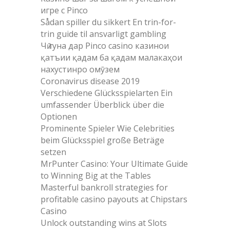
игре с Pinco
Sådan spiller du sikkert En trin-for-
trin guide til ansvarligt gambling
Чӣ гуна дар Pinco casino казинои
қатъии қадам ба қадам малакаҳои
нахустинро омӯзем
Coronavirus disease 2019
Verschiedene Glücksspielarten Ein
umfassender Überblick über die
Optionen
Prominente Spieler Wie Celebrities
beim Glücksspiel große Beträge
setzen
MrPunter Casino: Your Ultimate Guide
to Winning Big at the Tables
Masterful bankroll strategies for
profitable casino payouts at Chipstars
Casino
Unlock outstanding wins at Slots