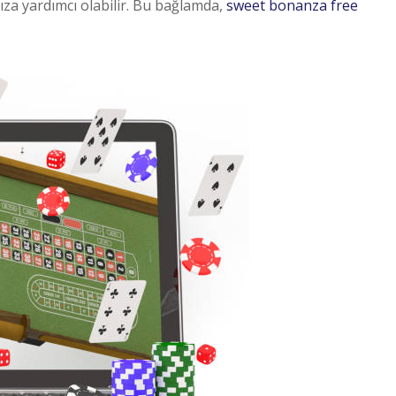
ıza yardımcı olabilir. Bu bağlamda,
sweet bonanza free