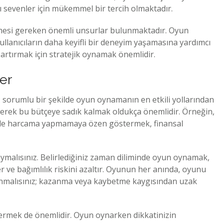
ı sevenler için mükemmel bir tercih olmaktadır.
tmesi gereken önemli unsurlar bulunmaktadır. Oyun
ullanıcıların daha keyifli bir deneyim yaşamasına yardımcı
 artırmak için stratejik oynamak önemlidir.
er
k, sorumlu bir şekilde oyun oynamanın en etkili yollarından
leyerek bu bütçeye sadık kalmak oldukça önemlidir. Örneğin,
erinde harcama yapmamaya özen göstermek, finansal
oymalısınız. Belirlediğiniz zaman diliminde oyun oynamak,
r ve bağımlılık riskini azaltır. Oyunun her anında, oyunu
lanmalısınız; kazanma veya kaybetme kaygısından uzak
 vermek de önemlidir. Oyun oynarken dikkatinizin