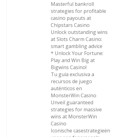
Masterful bankroll
strategies for profitable
casino payouts at
Chipstars Casino
Unlock outstanding wins
at Slots Charm Casino:
smart gambling advice
* Unlock Your Fortune:
Play and Win Big at
Bigwins Casino!
Tu guía exclusiva a
recursos de juego
auténticos en
MonsterWin Casino
Unveil guaranteed
strategies for massive
wins at MonsterWin
Casino
Iconische casestrategieën