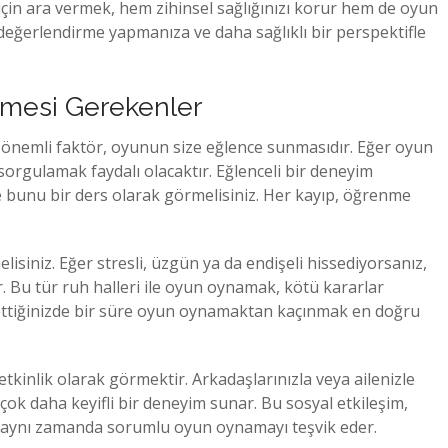
 için ara vermek, hem zihinsel sağlığınızı korur hem de oyun
n değerlendirme yapmanıza ve daha sağlıklı bir perspektifle
lmesi Gerekenler
önemli faktör, oyunun size eğlence sunmasıdır. Eğer oyun
rgulamak faydalı olacaktır. Eğlenceli bir deneyim
 bunu bir ders olarak görmelisiniz. Her kayıp, öğrenme
lisiniz. Eğer stresli, üzgün ya da endişeli hissediyorsanız,
. Bu tür ruh halleri ile oyun oynamak, kötü kararlar
settiğinizde bir süre oyun oynamaktan kaçınmak en doğru
etkinlik olarak görmektir. Arkadaşlarınızla veya ailenizle
k daha keyifli bir deneyim sunar. Bu sosyal etkileşim,
en aynı zamanda sorumlu oyun oynamayı teşvik eder.