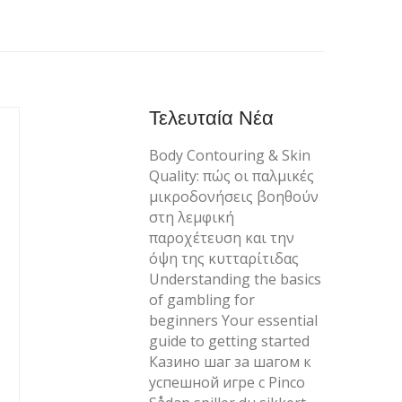
Τελευταία Νέα
Body Contouring & Skin
Quality: πώς οι παλμικές
μικροδονήσεις βοηθούν
στη λεμφική
παροχέτευση και την
όψη της κυτταρίτιδας
Understanding the basics
of gambling for
beginners Your essential
guide to getting started
Казино шаг за шагом к
успешной игре с Pinco