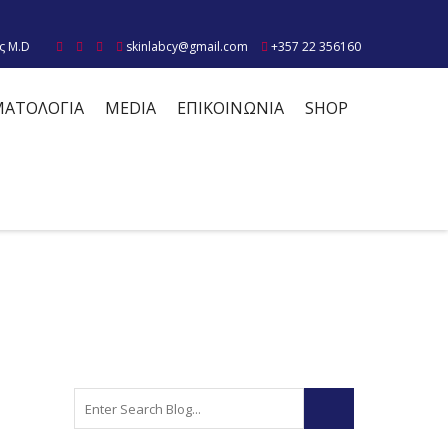
ς M.D
skinlabcy@gmail.com
+357 22 356160
ΜΑΤΟΛΟΓΙΑ
MEDIA
ΕΠΙΚΟΙΝΩΝΙΑ
SHOP