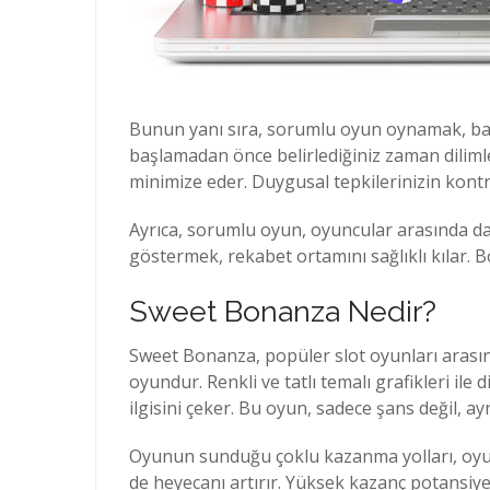
Bunun yanı sıra, sorumlu oyun oynamak, ba
başlamadan önce belirlediğiniz zaman diliml
minimize eder. Duygusal tepkilerinizin kontr
Ayrıca, sorumlu oyun, oyuncular arasında dah
göstermek, rekabet ortamını sağlıklı kılar. B
Sweet Bonanza Nedir?
Sweet Bonanza, popüler slot oyunları arasın
oyundur. Renkli ve tatlı temalı grafikleri ile 
ilgisini çeker. Bu oyun, sadece şans değil, a
Oyunun sunduğu çoklu kazanma yolları, oyunc
de heyecanı artırır. Yüksek kazanç potansiyeli