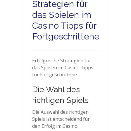
Strategien für
das Spielen im
Casino Tipps für
Fortgeschrittene
Erfolgreiche Strategien für
das Spielen im Casino Tipps
für Fortgeschrittene
Die Wahl des
richtigen Spiels
Die Auswahl des richtigen
Spiels ist entscheidend für
den Erfolg im Casino.