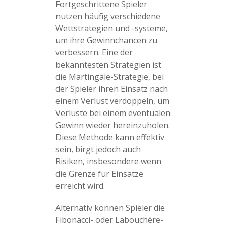
Fortgeschrittene Spieler
nutzen häufig verschiedene
Wettstrategien und -systeme,
um ihre Gewinnchancen zu
verbessern. Eine der
bekanntesten Strategien ist
die Martingale-Strategie, bei
der Spieler ihren Einsatz nach
einem Verlust verdoppeln, um
Verluste bei einem eventualen
Gewinn wieder hereinzuholen.
Diese Methode kann effektiv
sein, birgt jedoch auch
Risiken, insbesondere wenn
die Grenze für Einsätze
erreicht wird.
Alternativ können Spieler die
Fibonacci- oder Labouchère-