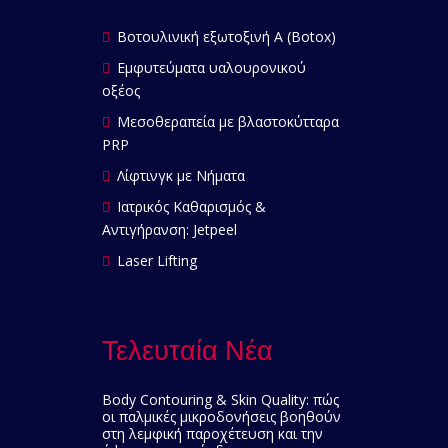
Βοτουλινική εξωτοξινή Α (Botox)
Εμφυτεύματα υαλουρονικού
οξέος
Μεσοθεραπεία με βλαστοκύτταρα
PRP
Λίφτινγκ με Νήματα
Ιατρικός Καθαρισμός &
Αντιγήρανση: Jetpeel
Laser Lifting
Τελευταία Νέα
Body Contouring & Skin Quality: πώς
οι παλμικές μικροδονήσεις βοηθούν
στη λεμφική παροχέτευση και την