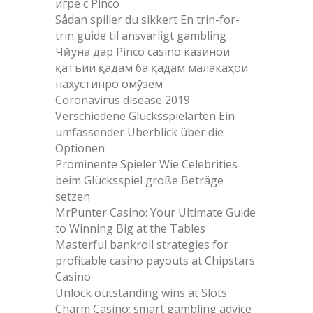
игре с Pinco
Sådan spiller du sikkert En trin-for-
trin guide til ansvarligt gambling
Чӣ гуна дар Pinco casino казинои
қатъии қадам ба қадам малакаҳои
нахустинро омӯзем
Coronavirus disease 2019
Verschiedene Glücksspielarten Ein
umfassender Überblick über die
Optionen
Prominente Spieler Wie Celebrities
beim Glücksspiel große Beträge
setzen
MrPunter Casino: Your Ultimate Guide
to Winning Big at the Tables
Masterful bankroll strategies for
profitable casino payouts at Chipstars
Casino
Unlock outstanding wins at Slots
Charm Casino: smart gambling advice