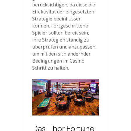
berücksichtigen, da diese die
Effektivität der eingesetzten
Strategie beeinflussen
können. Fortgeschrittene
Spieler sollten bereit sein,
ihre Strategien ständig zu
überprüfen und anzupassen,
um mit den sich ändernden
Bedingungen im Casino
Schritt zu halten.
Das Thor Fortune