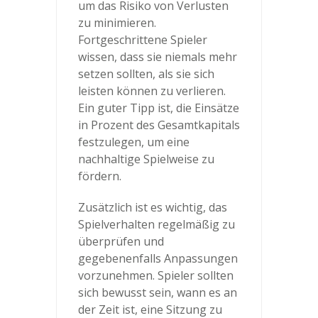
um das Risiko von Verlusten
zu minimieren.
Fortgeschrittene Spieler
wissen, dass sie niemals mehr
setzen sollten, als sie sich
leisten können zu verlieren.
Ein guter Tipp ist, die Einsätze
in Prozent des Gesamtkapitals
festzulegen, um eine
nachhaltige Spielweise zu
fördern.
Zusätzlich ist es wichtig, das
Spielverhalten regelmäßig zu
überprüfen und
gegebenenfalls Anpassungen
vorzunehmen. Spieler sollten
sich bewusst sein, wann es an
der Zeit ist, eine Sitzung zu