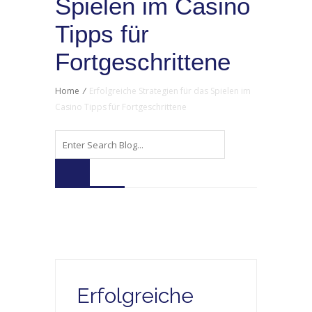
Spielen im Casino
Tipps für
Fortgeschrittene
Home
/
Erfolgreiche Strategien für das Spielen im
Casino Tipps für Fortgeschrittene
Erfolgreiche