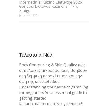
Internetiniai Kazino Lietuvoje 2026
Geriausi Lietuvos Kazino Iš Tikrų
Pinigų
January 1, 1970
Τελευταία Νέα
Body Contouring & Skin Quality: πώς
οι παλμικές μικροδονήσεις βοηθούν
στη λεμφική παροχέτευση και την
όψη της κυτταρίτιδας
Understanding the basics of gambling
for beginners Your essential guide to
getting started
Казино шаг за шагом к успешной