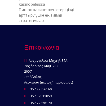
kasinopeleissä
Пин-ап казино: жеңістеріңізді
арттыру үшін ең тиімді
стратегиялар
Επικοινωνία
Αρχαγγέλου Μιχαήλ 37Α,
2ος όροφος Διαμ. 202
2057
Στρόβολος
Λευκωσία (περιοχή παρισσινός)
+357 22356160
+357 97811059
+357 22356170