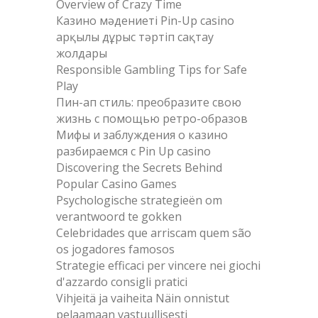
Overview of Crazy Time
Казино мәдениеті Pin-Up casino
арқылы дұрыс тәртіп сақтау
жолдары
Responsible Gambling Tips for Safe
Play
Пин-ап стиль: преобразите свою
жизнь с помощью ретро-образов
Мифы и заблуждения о казино
разбираемся с Pin Up casino
Discovering the Secrets Behind
Popular Casino Games
Psychologische strategieën om
verantwoord te gokken
Celebridades que arriscam quem são
os jogadores famosos
Strategie efficaci per vincere nei giochi
d'azzardo consigli pratici
Vihjeitä ja vaiheita Näin onnistut
pelaamaan vastuullisesti