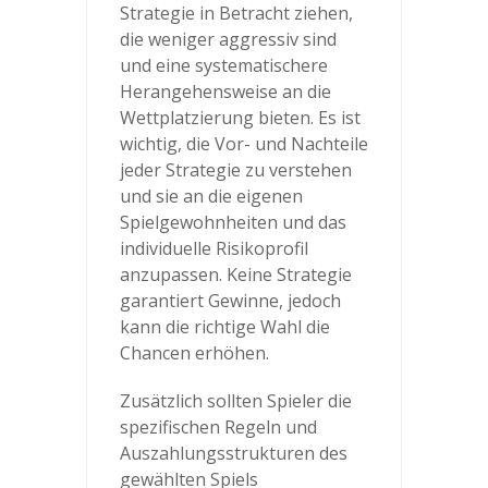
Strategie in Betracht ziehen,
die weniger aggressiv sind
und eine systematischere
Herangehensweise an die
Wettplatzierung bieten. Es ist
wichtig, die Vor- und Nachteile
jeder Strategie zu verstehen
und sie an die eigenen
Spielgewohnheiten und das
individuelle Risikoprofil
anzupassen. Keine Strategie
garantiert Gewinne, jedoch
kann die richtige Wahl die
Chancen erhöhen.
Zusätzlich sollten Spieler die
spezifischen Regeln und
Auszahlungsstrukturen des
gewählten Spiels