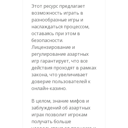
Этот ресурс предлагает
возможность играть в
разнообразные игры и
наслаждаться процессом,
оставаясь при этом в
безопасности.
Лицензирование и
регулирование азартных
игр гарантирует, что все
действия проходят в рамках
закона, что увеличивает
доверие пользователей к
онлайн-казино.
В целом, знание мифов и
заблуждений об азартных
играх позволит игрокам
получать больше