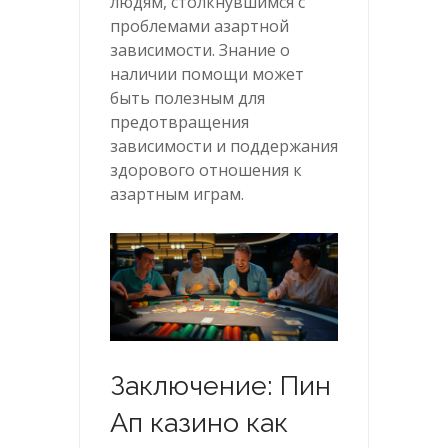
людям, столкнувшимся с
проблемами азартной
зависимости. Знание о
наличии помощи может
быть полезным для
предотвращения
зависимости и поддержания
здорового отношения к
азартным играм.
Заключение: Пин
Ап казино как