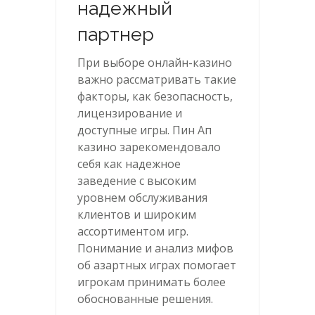
надежный
партнер
При выборе онлайн-казино
важно рассматривать такие
факторы, как безопасность,
лицензирование и
доступные игры. Пин Ап
казино зарекомендовало
себя как надежное
заведение с высоким
уровнем обслуживания
клиентов и широким
ассортиментом игр.
Понимание и анализ мифов
об азартных играх помогает
игрокам принимать более
обоснованные решения.