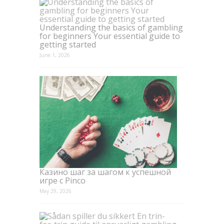
Understanding the basics of gambling
for beginners Your essential guide to
getting started
June 1, 2026
Казино шаг за шагом к успешной
игре с Pinco
May 29, 2026