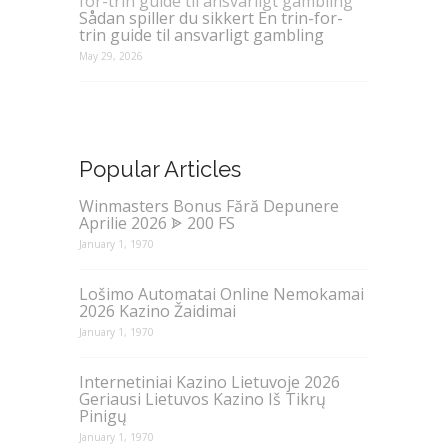
Sådan spiller du sikkert En trin-for-
trin guide til ansvarligt gambling
May 29, 2026
Popular Articles
Winmasters Bonus Fără Depunere
Aprilie 2026 ᗎ 200 FS
January 1, 1970
Lošimo Automatai Online Nemokamai
2026 Kazino Žaidimai
January 1, 1970
Internetiniai Kazino Lietuvoje 2026
Geriausi Lietuvos Kazino Iš Tikrų
Pinigų
January 1, 1970