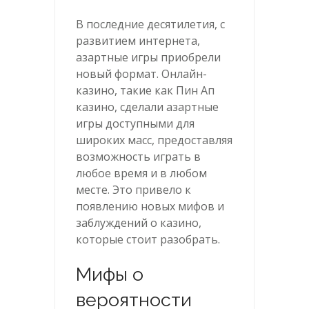
В последние десятилетия, с
развитием интернета,
азартные игры приобрели
новый формат. Онлайн-
казино, такие как Пин Ап
казино, сделали азартные
игры доступными для
широких масс, предоставляя
возможность играть в
любое время и в любом
месте. Это привело к
появлению новых мифов и
заблуждений о казино,
которые стоит разобрать.
Мифы о
вероятности