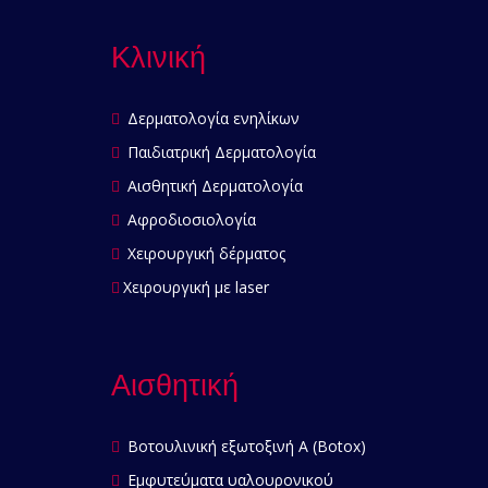
Κλινική
Δερματολογία ενηλίκων
Παιδιατρική Δερματολογία
Αισθητική Δερματολογία
Αφροδιοσιολογία
Χειρουργική δέρματος
Χειρουργική με laser
Αισθητική
Βοτουλινική εξωτοξινή Α (Botox)
Εμφυτεύματα υαλουρονικού