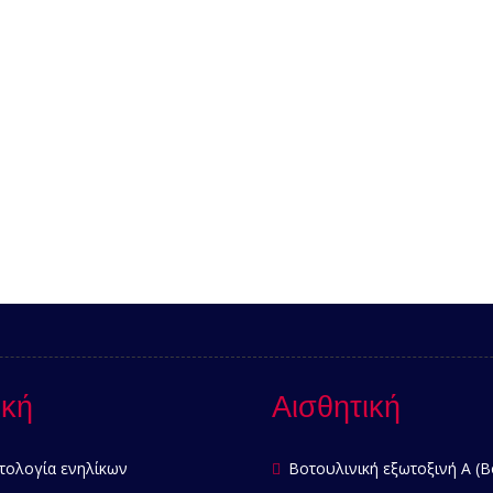
ική
Αισθητική
τολογία ενηλίκων
Βοτουλινική εξωτοξινή Α (B