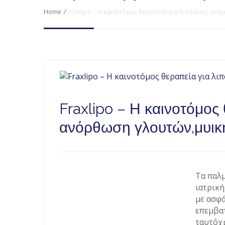
Home
/
Fraxlipo – Η καινοτόμος θεραπεία για λιπόλυση, αν
Fraxlipo – Η καινοτόμος
ανόρθωση γλουτών,μυικ
Τα παλ
ιατρική
με ασφά
επεμβατ
ταυτόχρ