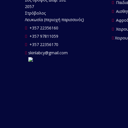
Παιδια
2057
Αισθητ
Στρόβολος
Λευκωσία (περιοχή παρισσινός)
Αφροδ
+357 22356160
Χειρου
+357 97811059
Χειρου
+357 22356170
skinlabcy@gmail.com