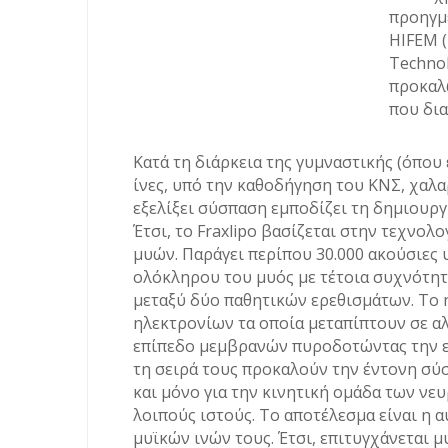
προηγμ
HIFEM (
Technol
προκαλώ
που δια
Κατά τη διάρκεια της γυμναστικής (όπου 
ίνες, υπό την καθοδήγηση του ΚΝΣ, χαλ
εξελίξει σύσπαση εμποδίζει τη δημιουργί
Έτσι, το Fraxlipo βασίζεται στην τεχνολ
μυών. Παράγει περίπου 30.000 ακούσιες 
ολόκληρου του μυός με τέτοια συχνότητ
μεταξύ δύο παθητικών ερεθισμάτων. Το 
ηλεκτρονίων τα οποία μεταπίπτουν σε α
επίπεδο μεμβρανών πυροδοτώντας την ε
τη σειρά τους προκαλούν την έντονη σύσ
και μόνο για την κινητική ομάδα των ν
λοιπούς ιστούς. Το αποτέλεσμα είναι η 
μυϊκών ινών τους. Έτσι, επιτυγχάνεται 