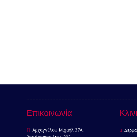
Επικοινωνία
Κλιν
Αρχαγγέλου Μιχαήλ 37Α,
Δερμα
2ος όροφος Διαμ. 202