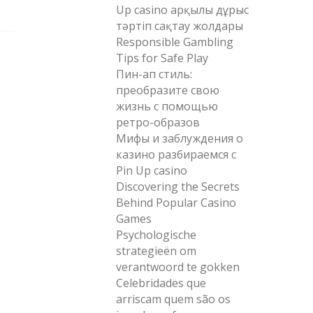
Up casino арқылы дұрыс
тәртіп сақтау жолдары
Responsible Gambling
Tips for Safe Play
Пин-ап стиль:
преобразите свою
жизнь с помощью
ретро-образов
Мифы и заблуждения о
казино разбираемся с
Pin Up casino
Discovering the Secrets
Behind Popular Casino
Games
Psychologische
strategieën om
verantwoord te gokken
Celebridades que
arriscam quem são os