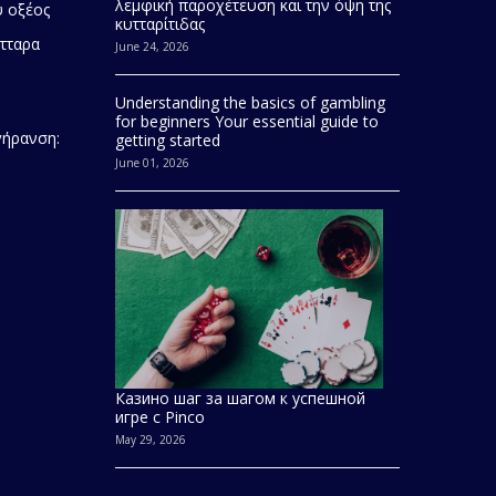
λεμφική παροχέτευση και την όψη της
 οξέος
κυτταρίτιδας
τταρα
June 24, 2026
Understanding the basics of gambling
for beginners Your essential guide to
γήρανση:
getting started
June 01, 2026
Казино шаг за шагом к успешной
игре с Pinco
May 29, 2026