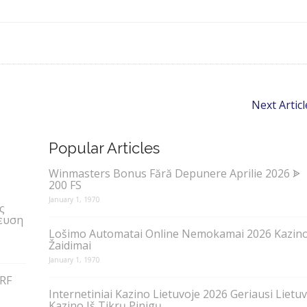
Next Articl
Popular Articles
Winmasters Bonus Fără Depunere Aprilie 2026 ᗎ
200 FS
January 1, 1970
ς
ευση
Lošimo Automatai Online Nemokamai 2026 Kazin
Žaidimai
January 1, 1970
RF
Internetiniai Kazino Lietuvoje 2026 Geriausi Lietu
Kazino Iš Tikrų Pinigų