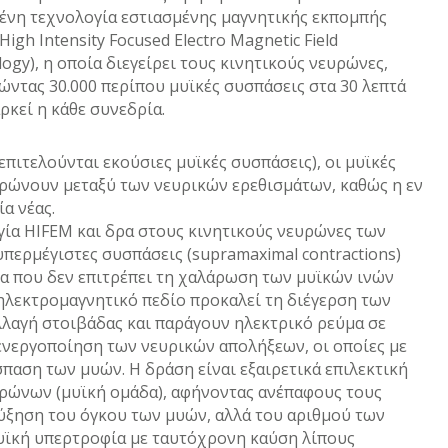
ένη τεχνολογία εστιασμένης μαγνητικής εκπομπής
High Intensity Focused Electro Magnetic Field
ogy), η οποία διεγείρει τους κινητικούς νευρώνες,
ντας 30.000 περίπου μυϊκές συσπάσεις στα 30 λεπτά
ρκεί η κάθε συνεδρία.
επιτελούνται εκούσιες μυϊκές συσπάσεις), οι μυϊκές
αρώνουν μεταξύ των νευρικών ερεθισμάτων, καθώς η εν
α νέας.
ογία HIFEM και δρα στους κινητικούς νευρώνες των
υπερμέγιστες συσπάσεις (supramaximal contractions)
α που δεν επιτρέπει τη χαλάρωση των μυϊκών ινών
ηλεκτρομαγνητικό πεδίο προκαλεί τη διέγερση των
λλαγή στοιβάδας και παράγουν ηλεκτρικό ρεύμα σε
νεργοποίηση των νευρικών απολήξεων, οι οποίες με
παση των μυών. Η δράση είναι εξαιρετικά επιλεκτική
ευρώνων (μυϊκή ομάδα), αφήνοντας ανέπαφους τους
αύξηση του όγκου των μυών, αλλά του αριθμού των
μυϊκή υπερτροφία με ταυτόχρονη καύση λίπους