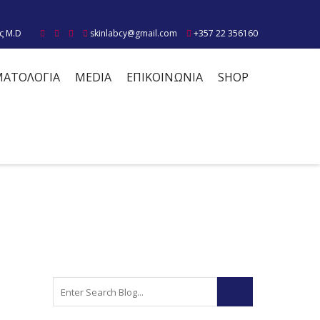
ς M.D
skinlabcy@gmail.com
+357 22 356160
ΜΑΤΟΛΟΓΙΑ
MEDIA
ΕΠΙΚΟΙΝΩΝΙΑ
SHOP