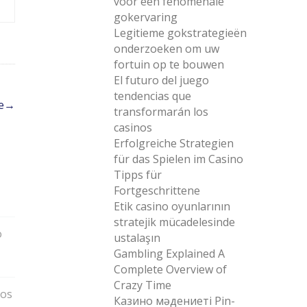
voor een fenomenale
gokervaring
Legitieme gokstrategieën
onderzoeken om uw
fortuin op te bouwen
El futuro del juego
tendencias que
e
→
transformarán los
casinos
Erfolgreiche Strategien
für das Spielen im Casino
Tipps für
Fortgeschrittene
Etik casino oyunlarının
stratejik mücadelesinde
o
ustalaşın
Gambling Explained A
Complete Overview of
Crazy Time
vos
Казино мәдениеті Pin-