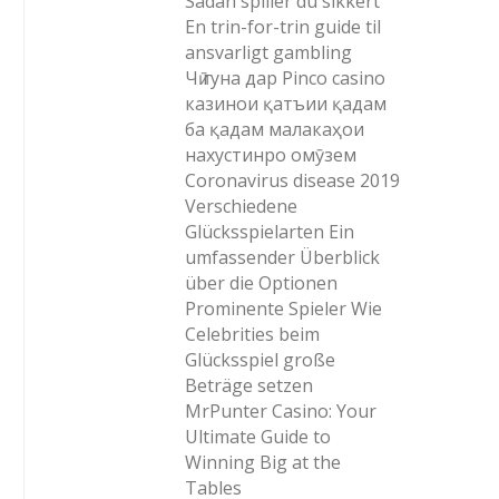
Sådan spiller du sikkert
En trin-for-trin guide til
ansvarligt gambling
Чӣ гуна дар Pinco casino
казинои қатъии қадам
ба қадам малакаҳои
нахустинро омӯзем
Coronavirus disease 2019
Verschiedene
Glücksspielarten Ein
umfassender Überblick
über die Optionen
Prominente Spieler Wie
Celebrities beim
Glücksspiel große
Beträge setzen
MrPunter Casino: Your
Ultimate Guide to
Winning Big at the
Tables