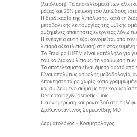
(λιπόλυση). Τα αποτελέσματα των κλινι
μάζας και 20% μείωση του λιπώδους ιστο
Η διαδικασία της λιπόλυσης, κατά τη διά
μεταβολικής λειτουργίας της μυϊκής ομά
αυξημένες απαιτήσεις ενέργειας λόγω τ
Η ενέργεια αυτή εξοικονομείται από το
λιπαρά οξέα (λιπόλυση) στη στοχευμένη π
Το Fraxlipo HIFEM είναι κατάλληλο για γυ
του κοιλιακού λίπους, τη γράμμωση των
Τα αποτελέσματα είναι άμεσα ορατά από 
Είναι απολύτως ασφαλής μεθοδολογία, α
Αποκτήστε τώρα χωρίς κόπο γραμμωμένη
και σμιλευμένο σώμα με την κορυφαία τε
Dermatology&Cosmetic Clinic.
Για ενημέρωση και ραντεβού στο τηλέφω
Δρ.Κωνσταντίνος Συμεωνίδης ΜD
Δερματολόγος – Κοσμητολόγος