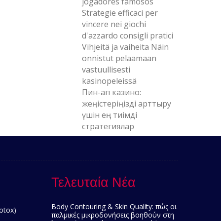
jogadores famosos
Strategie efficaci per
vincere nei giochi
d'azzardo consigli pratici
Vihjeitä ja vaiheita Näin
onnistut pelaamaan
vastuullisesti
kasinopeleissä
Пин-ап казино:
жеңістеріңізді арттыру
үшін ең тиімді
стратегиялар
Τελευταία Νέα
Body Contouring & Skin Quality: πώς οι
otox)
παλμικές μικροδονήσεις βοηθούν στη