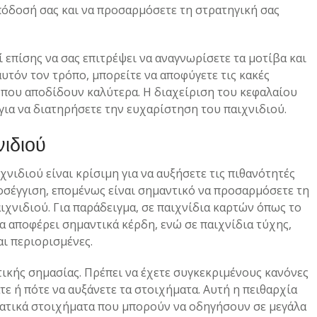
πόδοσή σας και να προσαρμόσετε τη στρατηγική σας
επίσης να σας επιτρέψει να αναγνωρίσετε τα μοτίβα και
αυτόν τον τρόπο, μπορείτε να αποφύγετε τις κακές
ς που αποδίδουν καλύτερα. Η διαχείριση του κεφαλαίου
ι για να διατηρήσετε την ευχαρίστηση του παιχνιδιού.
ιδιού
νιδιού είναι κρίσιμη για να αυξήσετε τις πιθανότητές
ροσέγγιση, επομένως είναι σημαντικό να προσαρμόσετε τη
ιχνιδιού. Για παράδειγμα, σε παιχνίδια καρτών όπως το
α αποφέρει σημαντικά κέρδη, ενώ σε παιχνίδια τύχης,
αι περιορισμένες.
τικής σημασίας. Πρέπει να έχετε συγκεκριμένους κανόνες
τε ή πότε να αυξάνετε τα στοιχήματα. Αυτή η πειθαρχία
ματικά στοιχήματα που μπορούν να οδηγήσουν σε μεγάλα