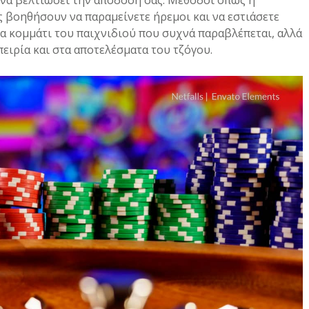
ς βοηθήσουν να παραμείνετε ήρεμοι και να εστιάσετε
να κομμάτι του παιχνιδιού που συχνά παραβλέπεται, αλλά
ειρία και στα αποτελέσματα του τζόγου.