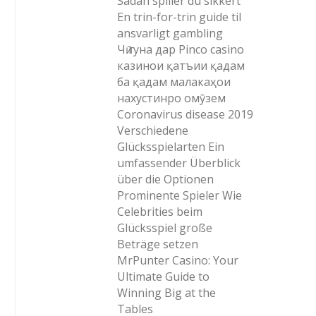
Sådan spiller du sikkert
En trin-for-trin guide til
ansvarligt gambling
Чӣ гуна дар Pinco casino
казинои қатъии қадам
ба қадам малакаҳои
нахустинро омӯзем
Coronavirus disease 2019
Verschiedene
Glücksspielarten Ein
umfassender Überblick
über die Optionen
Prominente Spieler Wie
Celebrities beim
Glücksspiel große
Beträge setzen
MrPunter Casino: Your
Ultimate Guide to
Winning Big at the
Tables