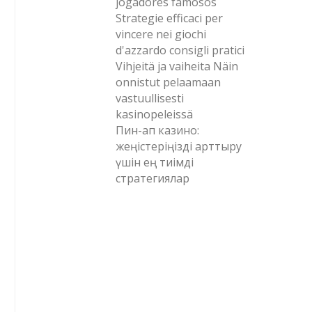
jogadores famosos
Strategie efficaci per
vincere nei giochi
d'azzardo consigli pratici
Vihjeitä ja vaiheita Näin
onnistut pelaamaan
vastuullisesti
kasinopeleissä
Пин-ап казино:
жеңістеріңізді арттыру
үшін ең тиімді
стратегиялар