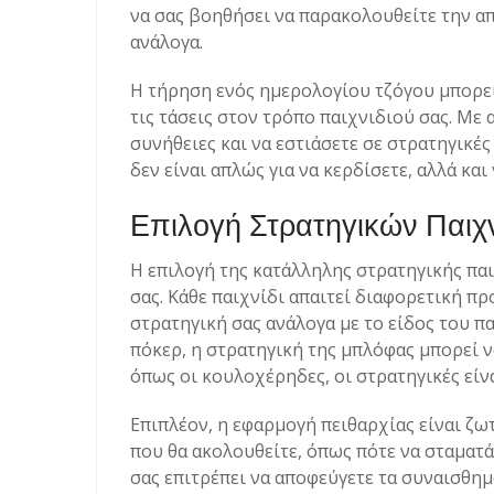
να σας βοηθήσει να παρακολουθείτε την α
ανάλογα.
Η τήρηση ενός ημερολογίου τζόγου μπορεί 
τις τάσεις στον τρόπο παιχνιδιού σας. Με 
συνήθειες και να εστιάσετε σε στρατηγικέ
δεν είναι απλώς για να κερδίσετε, αλλά κα
Επιλογή Στρατηγικών Παιχν
Η επιλογή της κατάλληλης στρατηγικής παιχ
σας. Κάθε παιχνίδι απαιτεί διαφορετική π
στρατηγική σας ανάλογα με το είδος του πα
πόκερ, η στρατηγική της μπλόφας μπορεί ν
όπως οι κουλοχέρηδες, οι στρατηγικές είν
Επιπλέον, η εφαρμογή πειθαρχίας είναι ζω
που θα ακολουθείτε, όπως πότε να σταματά
σας επιτρέπει να αποφεύγετε τα συναισθη