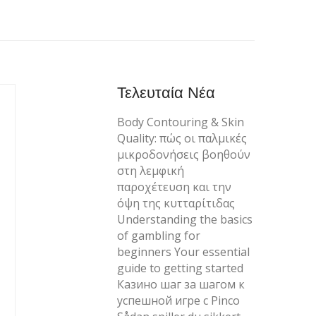
Τελευταία Νέα
Body Contouring & Skin
Quality: πώς οι παλμικές
μικροδονήσεις βοηθούν
στη λεμφική
παροχέτευση και την
όψη της κυτταρίτιδας
Understanding the basics
of gambling for
beginners Your essential
guide to getting started
Казино шаг за шагом к
успешной игре с Pinco