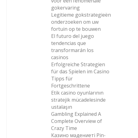
voor een fenomenale
gokervaring
Legitieme gokstrategieën
onderzoeken om uw
fortuin op te bouwen
El futuro del juego
tendencias que
transformarán los
casinos
Erfolgreiche Strategien
für das Spielen im Casino
Tipps für
Fortgeschrittene
Etik casino oyunlarının
stratejik mücadelesinde
ustalaşın
Gambling Explained A
Complete Overview of
Crazy Time
Казино мәдениеті Pin-