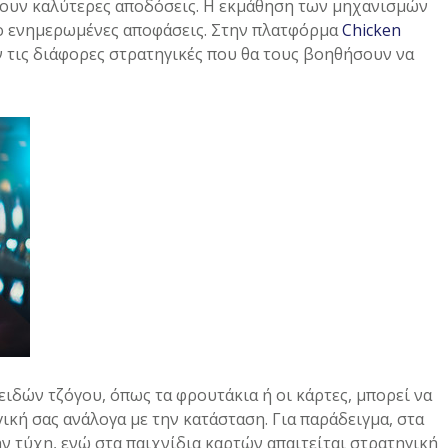
ρουν καλύτερες αποδόσεις. Η εκμάθηση των μηχανισμών
πιο ενημερωμένες αποφάσεις. Στην πλατφόρμα
Chicken
ν τις διάφορες στρατηγικές που θα τους βοηθήσουν να
ιδών τζόγου, όπως τα φρουτάκια ή οι κάρτες, μπορεί να
κή σας ανάλογα με την κατάσταση. Για παράδειγμα, στα
ην τύχη, ενώ στα παιχνίδια καρτών απαιτείται στρατηγική