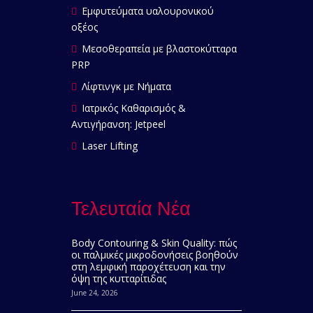
Εμφυτεύματα υαλουρονικού
οξέος
Μεσοθεραπεία με βλαστοκύτταρα
PRP
Λίφτινγκ με Νήματα
Ιατρικός Καθαρισμός &
Αντιγήρανση: Jetpeel
Laser Lifting
Τελευταία Νέα
Body Contouring & Skin Quality: πώς
οι παλμικές μικροδονήσεις βοηθούν
στη λεμφική παροχέτευση και την
όψη της κυτταρίτιδας
June 24, 2026