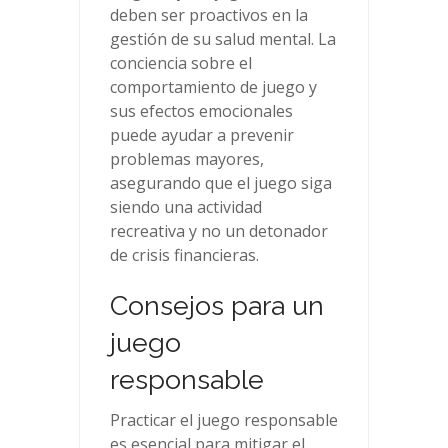
deben ser proactivos en la
gestión de su salud mental. La
conciencia sobre el
comportamiento de juego y
sus efectos emocionales
puede ayudar a prevenir
problemas mayores,
asegurando que el juego siga
siendo una actividad
recreativa y no un detonador
de crisis financieras.
Consejos para un
juego
responsable
Practicar el juego responsable
es esencial para mitigar el