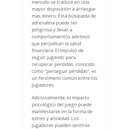
menudo se traduce en una
mayor disposición a arriesgar
más dinero. Esta búsqueda de
adrenalina puede ser
peligrosa y llevar a
comportamientos adictivos
que perjudican la salud
financiera. El impulso de
seguir jugando para
recuperar pérdidas, conocido
como “perseguir pérdidas”, es
un fenómeno común entre los
jugadores.
Adicionalmente, el impacto
psicológico del juego puede
manifestarse en la forma de
estrés y ansiedad. Los
jugadores pueden sentirse