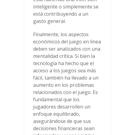
inteligente o simplemente se
está contribuyendo a un
gasto general.
Finalmente, los aspectos
económicos del juego en línea
deben ser analizados con una
mentalidad crítica. Si bien la
tecnología ha hecho que el
acceso a los juegos sea más
fácil, también ha llevado a un
aumento en los problemas
relacionados con el juego. Es
fundamental que los
jugadores desarrollen un
enfoque equilibrado,
asegurándose de que sus
decisiones financieras sean