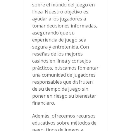
sobre el mundo del juego en
línea. Nuestro objetivo es
ayudar a los jugadores a
tomar decisiones informadas,
asegurando que su
experiencia de juego sea
segura y entretenida. Con
reseñas de los mejores
casinos en línea y consejos
prácticos, buscamos fomentar
una comunidad de jugadores
responsables que disfruten
de su tiempo de juego sin
poner en riesgo su bienestar
financiero.
Además, ofrecemos recursos
educativos sobre métodos de
pago, tipos de juegos y