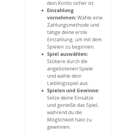
dein Konto sicher ist.
Einzahlung
vornehmen:
Wähle eine
Zahlungsmethode und
tätige deine erste
Einzahlung, um mit dem
Spielen zu beginnen.
Spiel auswählen:
Stöbere durch die
angebotenen Spiele
und wähle dein
Lieblingsspiel aus.
Spielen und Gewinne:
Setze deine Einsätze
und genieße das Spiel,
während du die
Möglichkeit hast zu
gewinnen.