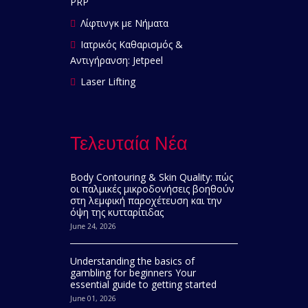
PRP
Λίφτινγκ με Νήματα
Ιατρικός Καθαρισμός &
Αντιγήρανση: Jetpeel
Laser Lifting
Τελευταία Νέα
Body Contouring & Skin Quality: πώς
οι παλμικές μικροδονήσεις βοηθούν
στη λεμφική παροχέτευση και την
όψη της κυτταρίτιδας
June 24, 2026
Understanding the basics of
gambling for beginners Your
essential guide to getting started
June 01, 2026