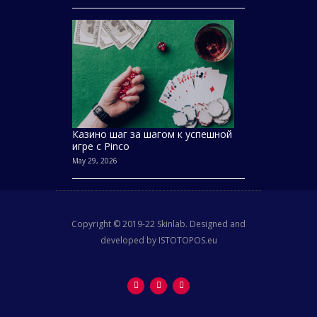
Казино шаг за шагом к успешной
игре с Pinco
May 29, 2026
Copyright © 2019-22 Skinlab. Designed and
developed by ISTOTOPOS.eu