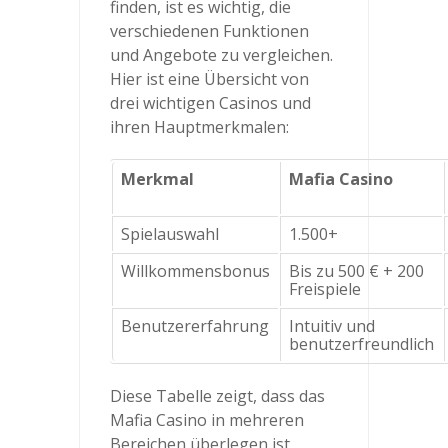
finden, ist es wichtig, die
verschiedenen Funktionen
und Angebote zu vergleichen.
Hier ist eine Übersicht von
drei wichtigen Casinos und
ihren Hauptmerkmalen:
Merkmal
Mafia Casino
Spielauswahl
1.500+
Willkommensbonus
Bis zu 500 € + 200
Freispiele
Benutzererfahrung
Intuitiv und
benutzerfreundlich
Diese Tabelle zeigt, dass das
Mafia Casino in mehreren
Bereichen überlegen ist,