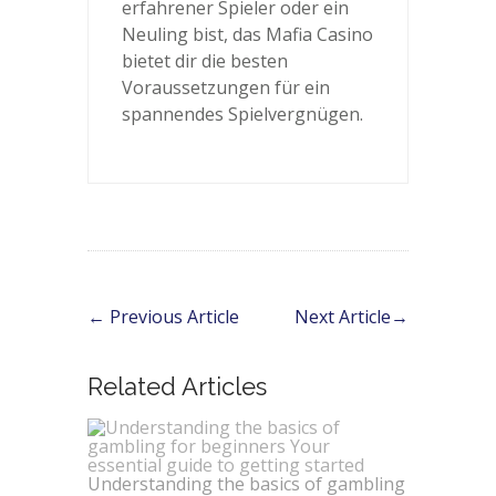
erfahrener Spieler oder ein
Neuling bist, das Mafia Casino
bietet dir die besten
Voraussetzungen für ein
spannendes Spielvergnügen.
←
Previous Article
Next Article
→
Related Articles
Understanding the basics of gambling