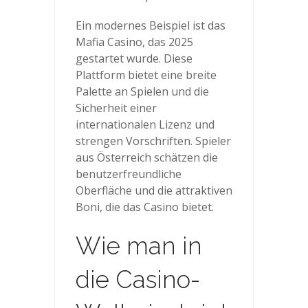
Ein modernes Beispiel ist das
Mafia Casino, das 2025
gestartet wurde. Diese
Plattform bietet eine breite
Palette an Spielen und die
Sicherheit einer
internationalen Lizenz und
strengen Vorschriften. Spieler
aus Österreich schätzen die
benutzerfreundliche
Oberfläche und die attraktiven
Boni, die das Casino bietet.
Wie man in
die Casino-