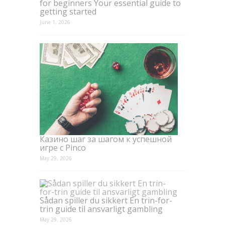
for beginners Your essential guide to
getting started
June 1, 2026
Казино шаг за шагом к успешной
игре с Pinco
May 29, 2026
Sådan spiller du sikkert En trin-for-
trin guide til ansvarligt gambling
May 29, 2026