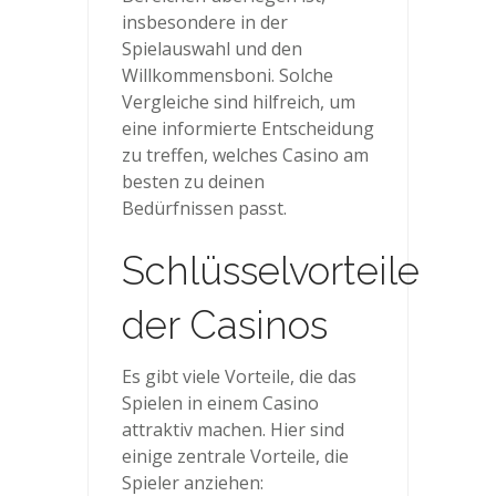
insbesondere in der
Spielauswahl und den
Willkommensboni. Solche
Vergleiche sind hilfreich, um
eine informierte Entscheidung
zu treffen, welches Casino am
besten zu deinen
Bedürfnissen passt.
Schlüsselvorteile
der Casinos
Es gibt viele Vorteile, die das
Spielen in einem Casino
attraktiv machen. Hier sind
einige zentrale Vorteile, die
Spieler anziehen: