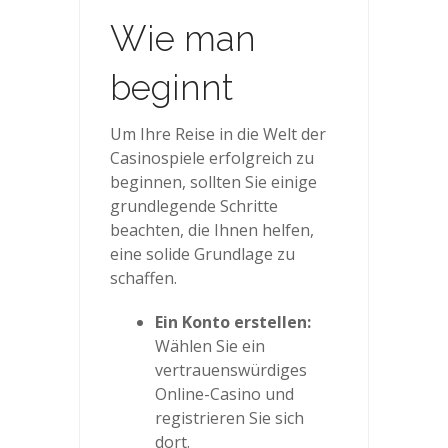
Wie man
beginnt
Um Ihre Reise in die Welt der
Casinospiele erfolgreich zu
beginnen, sollten Sie einige
grundlegende Schritte
beachten, die Ihnen helfen,
eine solide Grundlage zu
schaffen.
Ein Konto erstellen:
Wählen Sie ein
vertrauenswürdiges
Online-Casino und
registrieren Sie sich
dort.