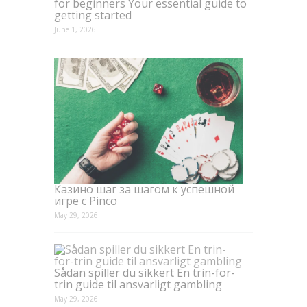
for beginners Your essential guide to
getting started
June 1, 2026
Казино шаг за шагом к успешной
игре с Pinco
May 29, 2026
Sådan spiller du sikkert En trin-for-
trin guide til ansvarligt gambling
May 29, 2026