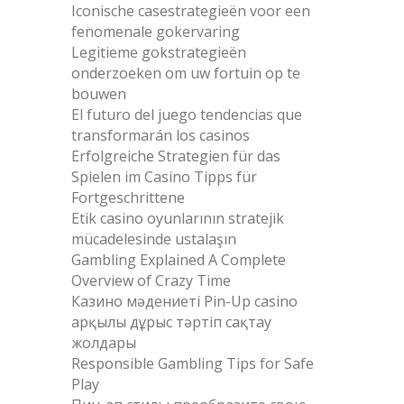
Iconische casestrategieën voor een
fenomenale gokervaring
Legitieme gokstrategieën
onderzoeken om uw fortuin op te
bouwen
El futuro del juego tendencias que
transformarán los casinos
Erfolgreiche Strategien für das
Spielen im Casino Tipps für
Fortgeschrittene
Etik casino oyunlarının stratejik
mücadelesinde ustalaşın
Gambling Explained A Complete
Overview of Crazy Time
Казино мәдениеті Pin-Up casino
арқылы дұрыс тәртіп сақтау
жолдары
Responsible Gambling Tips for Safe
Play