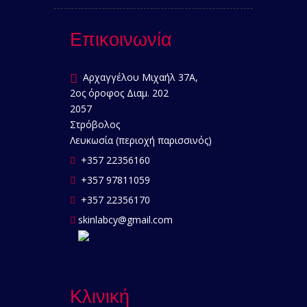
Επικοινωνία
Αρχαγγέλου Μιχαήλ 37Α,
2ος όροφος Διαμ. 202
2057
Στρόβολος
Λευκωσία (περιοχή παρισσινός)
+357 22356160
+357 97811059
+357 22356170
skinlabcy@gmail.com
Κλινική