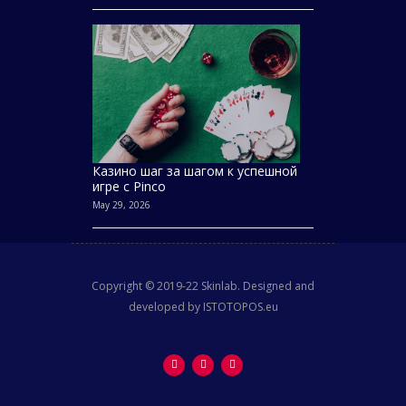
Казино шаг за шагом к успешной
игре с Pinco
May 29, 2026
Copyright © 2019-22 Skinlab. Designed and
developed by ISTOTOPOS.eu