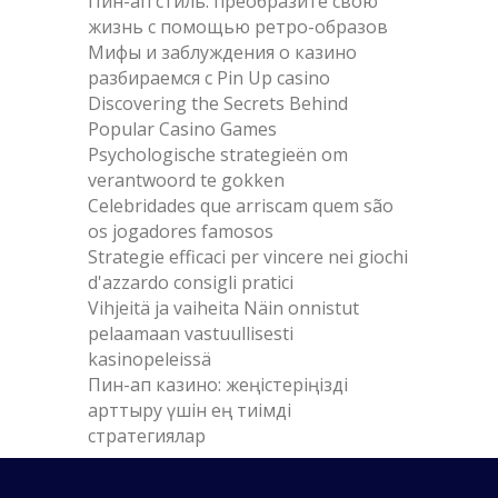
Пин-ап стиль: преобразите свою
жизнь с помощью ретро-образов
Мифы и заблуждения о казино
разбираемся с Pin Up casino
Discovering the Secrets Behind
Popular Casino Games
Psychologische strategieën om
verantwoord te gokken
Celebridades que arriscam quem são
os jogadores famosos
Strategie efficaci per vincere nei giochi
d'azzardo consigli pratici
Vihjeitä ja vaiheita Näin onnistut
pelaamaan vastuullisesti
kasinopeleissä
Пин-ап казино: жеңістеріңізді
арттыру үшін ең тиімді
стратегиялар