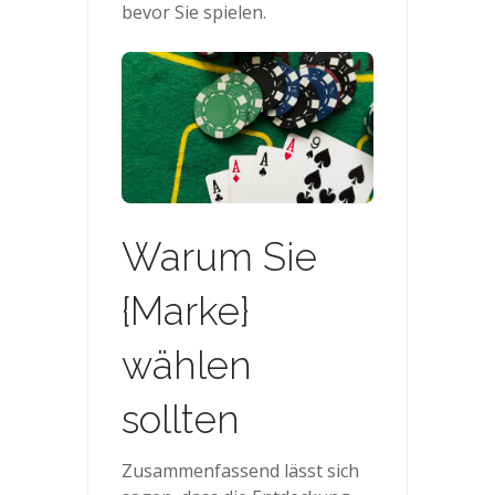
bevor Sie spielen.
Warum Sie
{Marke}
wählen
sollten
Zusammenfassend lässt sich