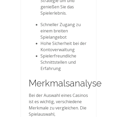
Strategie um und
genießen Sie das
Spielerlebnis.
Schneller Zugang zu
einem breiten
Spielangebot
Hohe Sicherheit bei der
Kontoverwaltung
Spielerfreundliche
Schnittstellen und
Erfahrung
Merkmalsanalyse
Bei der Auswahl eines Casinos
ist es wichtig, verschiedene
Merkmale zu vergleichen. Die
Spielauswahl,