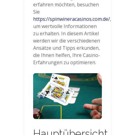
erfahren möchten, besuchen
Sie
https://spinwineracasinos.com.de/
,
um wertvolle Informationen
zu erhalten. In diesem Artikel
werden wir die verschiedenen
Ansätze und Tipps erkunden,
die Ihnen helfen, Ihre Casino-
Erfahrungen zu optimieren.
Hauptübersicht