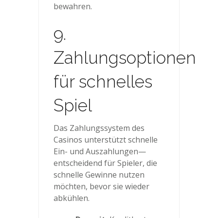
bewahren.
9.
Zahlungsoptionen
für schnelles
Spiel
Das Zahlungssystem des
Casinos unterstützt schnelle
Ein- und Auszahlungen—
entscheidend für Spieler, die
schnelle Gewinne nutzen
möchten, bevor sie wieder
abkühlen.