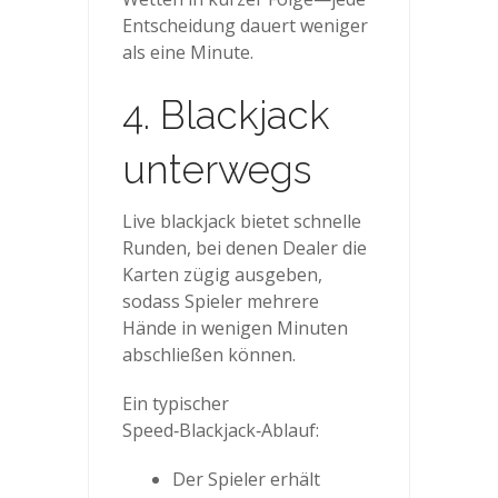
Entscheidung dauert weniger
als eine Minute.
4. Blackjack
unterwegs
Live blackjack bietet schnelle
Runden, bei denen Dealer die
Karten zügig ausgeben,
sodass Spieler mehrere
Hände in wenigen Minuten
abschließen können.
Ein typischer
Speed‑Blackjack‑Ablauf:
Der Spieler erhält