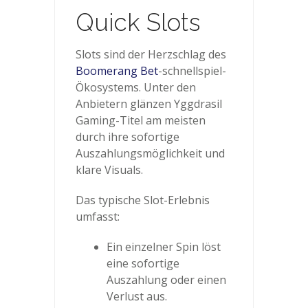
Quick Slots
Slots sind der Herzschlag des
Boomerang Bet
-schnellspiel-
Ökosystems. Unter den
Anbietern glänzen Yggdrasil
Gaming-Titel am meisten
durch ihre sofortige
Auszahlungsmöglichkeit und
klare Visuals.
Das typische Slot-Erlebnis
umfasst:
Ein einzelner Spin löst
eine sofortige
Auszahlung oder einen
Verlust aus.