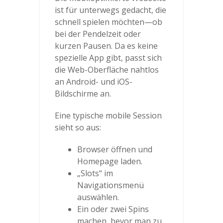
ist für unterwegs gedacht, die
schnell spielen möchten—ob
bei der Pendelzeit oder
kurzen Pausen. Da es keine
spezielle App gibt, passt sich
die Web-Oberfläche nahtlos
an Android- und iOS-
Bildschirme an.
Eine typische mobile Session
sieht so aus:
Browser öffnen und
Homepage laden.
„Slots“ im
Navigationsmenü
auswählen.
Ein oder zwei Spins
machen, bevor man zu