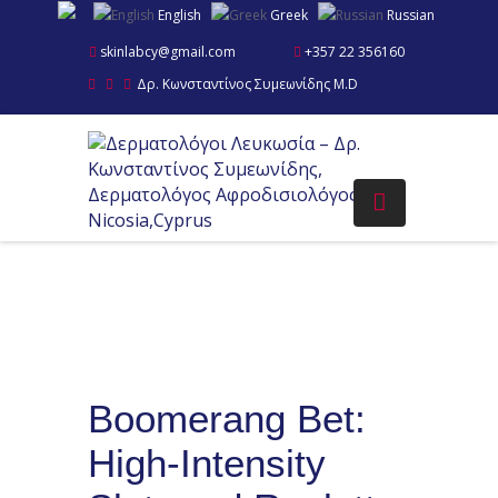
English
Greek
Russian
skinlabcy@gmail.com
+357 22 356160
Δρ. Κωνσταντίνος Συμεωνίδης M.D
Boomerang Bet:
High‑Intensity