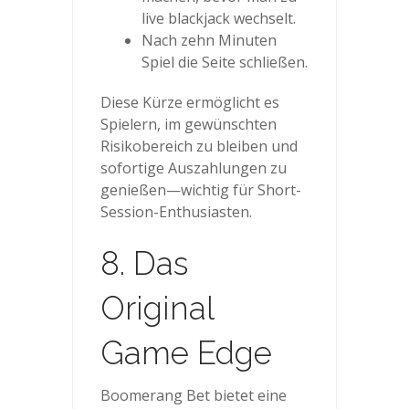
live blackjack wechselt.
Nach zehn Minuten
Spiel die Seite schließen.
Diese Kürze ermöglicht es
Spielern, im gewünschten
Risikobereich zu bleiben und
sofortige Auszahlungen zu
genießen—wichtig für Short-
Session-Enthusiasten.
8. Das
Original
Game Edge
Boomerang Bet bietet eine