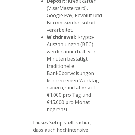
Deposit:
Kreditkarten
(Visa/Mastercard),
Google Pay, Revolut und
Bitcoin werden sofort
verarbeitet.
Withdrawal:
Krypto-
Auszahlungen (BTC)
werden innerhalb von
Minuten bestätigt;
traditionelle
Banküberweisungen
können einen Werktag
dauern, sind aber auf
€1.000 pro Tag und
€15.000 pro Monat
begrenzt.
Dieses Setup stellt sicher,
dass auch hochintensive