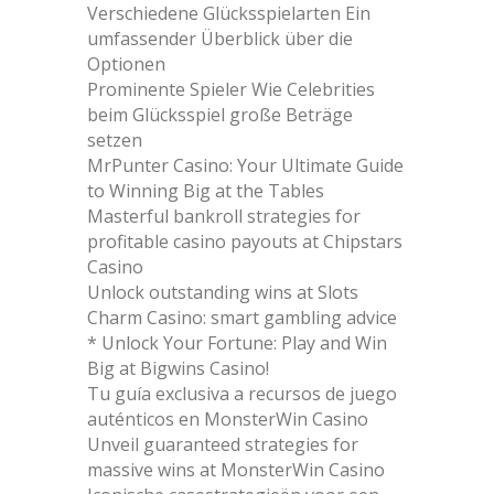
Verschiedene Glücksspielarten Ein
umfassender Überblick über die
Optionen
Prominente Spieler Wie Celebrities
beim Glücksspiel große Beträge
setzen
MrPunter Casino: Your Ultimate Guide
to Winning Big at the Tables
Masterful bankroll strategies for
profitable casino payouts at Chipstars
Casino
Unlock outstanding wins at Slots
Charm Casino: smart gambling advice
* Unlock Your Fortune: Play and Win
Big at Bigwins Casino!
Tu guía exclusiva a recursos de juego
auténticos en MonsterWin Casino
Unveil guaranteed strategies for
massive wins at MonsterWin Casino