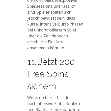
die Kontrolle bei explosiven
Spielsessions unerlässlich
sind. Spieler sollten sich
jedoch bewusst sein, dass
kurze, intensive Burst‑Phasen
bei unkontrolliertem Spiel
über die Zeit dennoch
erhebliche Einsätze
ansammeln können.
11. Jetzt 200
Free Spins
sichern
Wenn du bereit bist, in
hochintensive Slots, Roulette
und Blackjack einzutauchen,