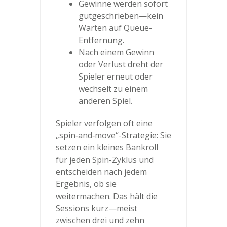
Gewinne werden sofort
gutgeschrieben—kein
Warten auf Queue-
Entfernung.
Nach einem Gewinn
oder Verlust dreht der
Spieler erneut oder
wechselt zu einem
anderen Spiel.
Spieler verfolgen oft eine
„spin‑and‑move“-Strategie: Sie
setzen ein kleines Bankroll
für jeden Spin-Zyklus und
entscheiden nach jedem
Ergebnis, ob sie
weitermachen. Das hält die
Sessions kurz—meist
zwischen drei und zehn