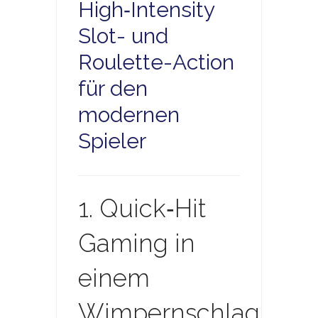
High‑Intensity
Slot- und
Roulette-Action
für den
modernen
Spieler
1. Quick‑Hit
Gaming in
einem
Wimpernschlag