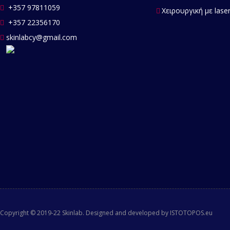
+357 97811059
Χειρουργική με lase
+357 22356170
skinlabcy@gmail.com
Copyright © 2019-22 Skinlab. Designed and developed by ISTOTOPOS.eu