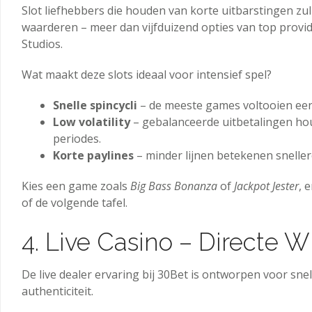
Slot liefhebbers die houden van korte uitbarstingen zu
waarderen – meer dan vijfduizend opties van top provi
Studios.
Wat maakt deze slots ideaal voor intensief spel?
Snelle spincycli
– de meeste games voltooien een
Low volatility
– gebalanceerde uitbetalingen ho
periodes.
Korte paylines
– minder lijnen betekenen sneller
Kies een game zoals
Big Bass Bonanza
of
Jackpot Jester
, 
of de volgende tafel.
4. Live Casino – Directe 
De live dealer ervaring bij 30Bet is ontworpen voor sn
authenticiteit.