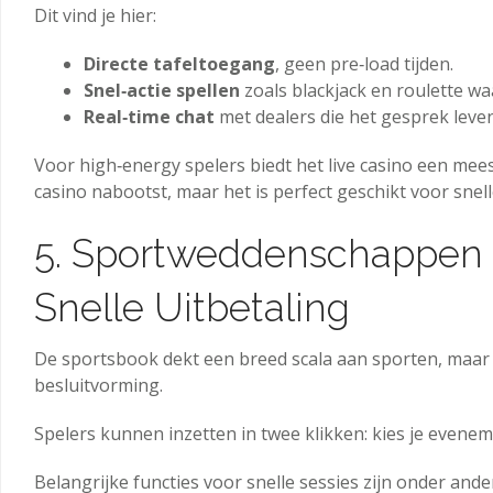
Dit vind je hier:
Directe tafeltoegang
, geen pre‑load tijden.
Snel‑actie spellen
zoals blackjack en roulette w
Real‑time chat
met dealers die het gesprek levend
Voor high‑energy spelers biedt het live casino een mee
casino nabootst, maar het is perfect geschikt voor snell
5. Sportweddenschappen –
Snelle Uitbetaling
De sportsbook dekt een breed scala aan sporten, maar d
besluitvorming.
Spelers kunnen inzetten in twee klikken: kies je eveneme
Belangrijke functies voor snelle sessies zijn onder ande