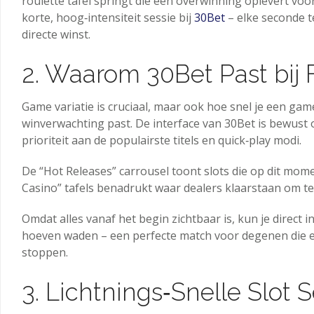
roulette tafel springt die een overwinning oplevert voord
korte, hoog‑intensiteit sessie bij
30Bet
– elke seconde te
directe winst.
2. Waarom 30Bet Past bij 
Game variatie is cruciaal, maar ook hoe snel je een gam
winverwachting past. De interface van 30Bet is bewust 
prioriteit aan de populairste titels en quick‑play modi.
De “Hot Releases” carrousel toont slots die op dit momen
Casino” tafels benadrukt waar dealers klaarstaan om te 
Omdat alles vanaf het begin zichtbaar is, kun je direct
hoeven waden – een perfecte match voor degenen die e
stoppen.
3. Lichtnings‑Snelle Slot S