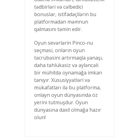
tədbirləri və cəlbedici
bonuslar, istifadəçilərin bu
platformadan məmnun
qalmasını təmin edir.
Oyun sevərlərin Pinco-nu
seçməsi, onların oyun
təcrübəsini artırmaqla yanaşı,
daha təhlükəsiz və əyləncəli
bir mühitdə oynamağa imkan
tanıyır. Xüsusiyyətləri və
mükafatları ilə bu platforma,
onlayn oyun dünyasında öz
yerini tutmuşdur. Oyun
dünyasına daxil olmağa hazır
olun!