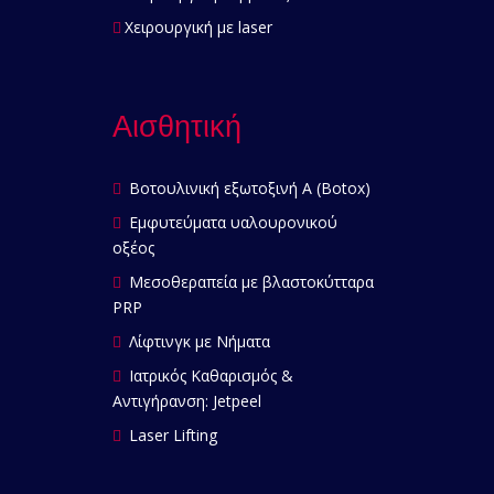
Χειρουργική με laser
Αισθητική
Βοτουλινική εξωτοξινή Α (Botox)
Εμφυτεύματα υαλουρονικού
οξέος
Μεσοθεραπεία με βλαστοκύτταρα
PRP
Λίφτινγκ με Νήματα
Ιατρικός Καθαρισμός &
Αντιγήρανση: Jetpeel
Laser Lifting