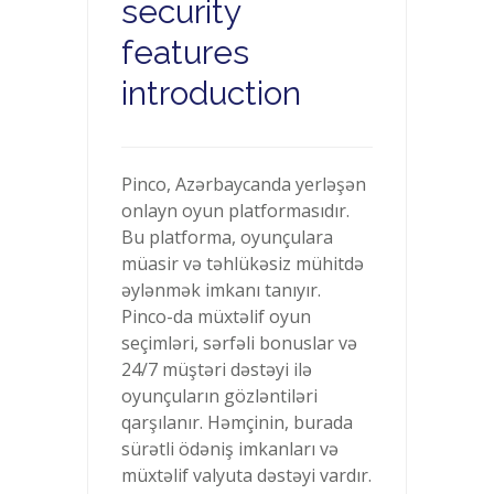
security
features
introduction
Pinco, Azərbaycanda yerləşən
onlayn oyun platformasıdır.
Bu platforma, oyunçulara
müasir və təhlükəsiz mühitdə
əylənmək imkanı tanıyır.
Pinco-da müxtəlif oyun
seçimləri, sərfəli bonuslar və
24/7 müştəri dəstəyi ilə
oyunçuların gözləntiləri
qarşılanır. Həmçinin, burada
sürətli ödəniş imkanları və
müxtəlif valyuta dəstəyi vardır.