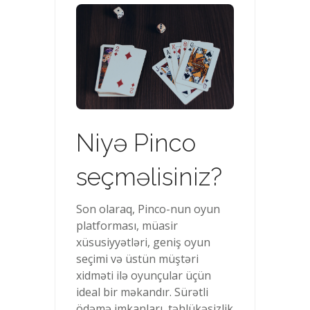
Niyə Pinco
seçməlisiniz?
Son olaraq, Pinco-nun oyun
platforması, müasir
xüsusiyyətləri, geniş oyun
seçimi və üstün müştəri
xidməti ilə oyunçular üçün
ideal bir məkandır. Sürətli
ödəmə imkanları, təhlükəsizlik