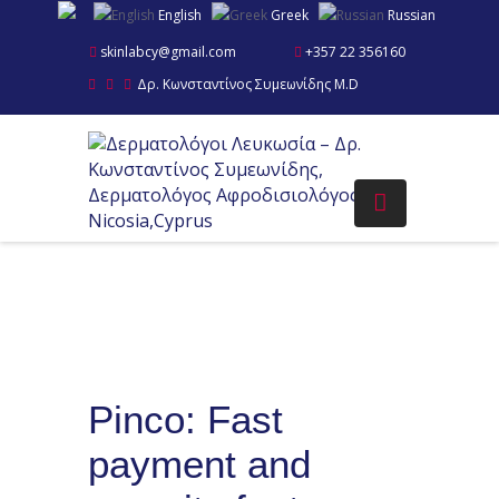
English
Greek
Russian
skinlabcy@gmail.com
+357 22 356160
Δρ. Κωνσταντίνος Συμεωνίδης M.D
Pinco: Fast
payment and