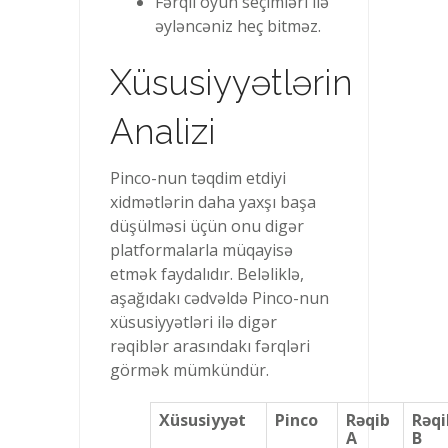
Fərqli oyun seçimləri ilə
əyləncəniz heç bitməz.
Xüsusiyyətlərin
Analizi
Pinco-nun təqdim etdiyi
xidmətlərin daha yaxşı başa
düşülməsi üçün onu digər
platformalarla müqayisə
etmək faydalıdır. Beləliklə,
aşağıdakı cədvəldə Pinco-nun
xüsusiyyətləri ilə digər
rəqiblər arasındakı fərqləri
görmək mümkündür.
Xüsusiyyət
Pinco
Rəqib
Rəqi
A
B