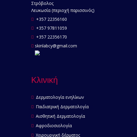
Στρόβολος
Λευκωσία (περιοχή παρισσινός)
+357 22356160
+357 97811059
+357 22356170
skinlabcy@gmail.com
Κλινική
Δερματολογία ενηλίκων
Παιδιατρική Δερματολογία
Αισθητική Δερματολογία
Αφροδιοσιολογία
Χειρουργική δέρματος