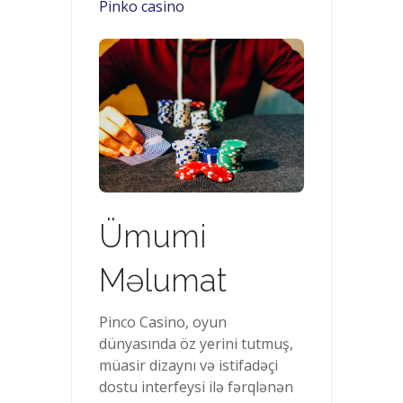
Pinko casino
Ümumi
Məlumat
Pinco Casino, oyun
dünyasında öz yerini tutmuş,
müasir dizaynı və istifadəçi
dostu interfeysi ilə fərqlənən