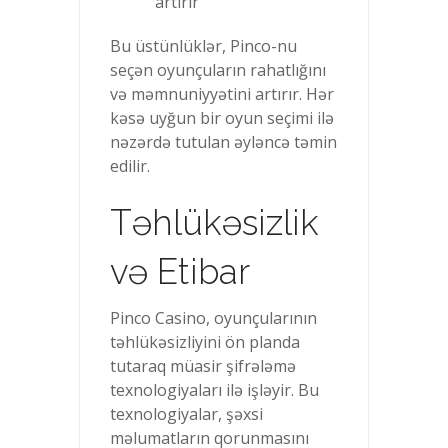
artırır
Bu üstünlüklər, Pinco-nu
seçən oyunçuların rahatlığını
və məmnuniyyətini artırır. Hər
kəsə uyğun bir oyun seçimi ilə
nəzərdə tutulan əyləncə təmin
edilir.
Təhlükəsizlik
və Etibar
Pinco Casino, oyunçularının
təhlükəsizliyini ön planda
tutaraq müasir şifrələmə
texnologiyaları ilə işləyir. Bu
texnologiyalar, şəxsi
məlumatların qorunmasını