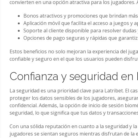
convierten en una opción atractiva para los jugadores. A
Bonos atractivos y promociones que brindan más
Aplicación móvil que facilita el acceso a juegos y 
Soporte al cliente disponible para resolver duda
Opciones de pago seguras y rápidas que garantiza
Estos beneficios no solo mejoran la experiencia del j
confiable y seguro en el que los usuarios pueden disfru
Confianza y seguridad en 
La seguridad es una prioridad clave para Latribet. El ca
proteger los datos sensibles de los jugadores, asegur
confidencial. Además, la opción de inicio de sesión bio
seguridad, lo que significa que tus datos y transaccion
Con una sólida reputación en cuanto a la seguridad y la
jugadores se sientan seguros mientras disfrutan de la ex