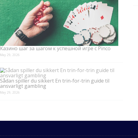
Казино шаг за шагом к успешной игре с Pinco
May 29, 2026
Sådan spiller du sikkert En trin-for-trin guide til
ansvarligt gambling
May 29, 2026