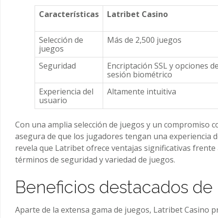
Características
Latribet Casino
Selección de
Más de 2,500 juegos
juegos
Seguridad
Encriptación SSL y opciones de
sesión biométrico
Experiencia del
Altamente intuitiva
usuario
Con una amplia selección de juegos y un compromiso con
asegura de que los jugadores tengan una experiencia d
revela que Latribet ofrece ventajas significativas frent
términos de seguridad y variedad de juegos.
Beneficios destacados de 
Aparte de la extensa gama de juegos, Latribet Casino pr