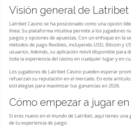
Visión general de Latribet
Latribet Casino se ha posicionado como una opción líder
línea. Su plataforma intuitiva permite a los jugadores 
juegos y opciones de apuestas. Con un enfoque en la se
métodos de pago flexibles, incluyendo USD, Bitcoin y USD
usuarios. Además, su aplicación móvil disponible para d
toda la experiencia del casino en cualquier lugar y en 
Los jugadores de Latribet Casino pueden esperar prom
refuerzan su reputación en el mercado. En este artícul
estrategias para maximizar tus ganancias en 2026.
Cómo empezar a jugar en 
Si eres nuevo en el mundo de Latribet, aquí tienes una
de tu experiencia de juego: