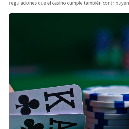
regulaciones que el casino cumple también contribuyen 