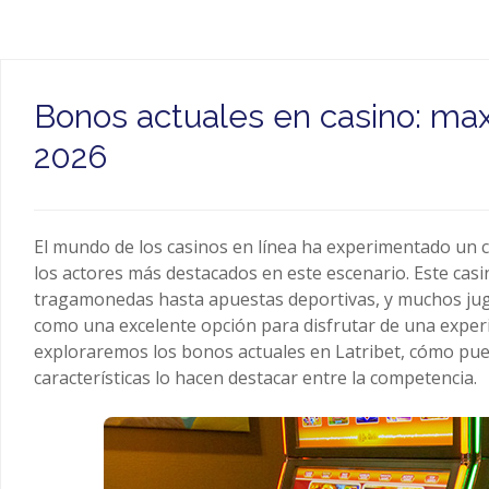
Bonos actuales en casino: max
2026
El mundo de los casinos en línea ha experimentado un c
los actores más destacados en este escenario. Este cas
tragamonedas hasta apuestas deportivas, y muchos ju
como una excelente opción para disfrutar de una experie
exploraremos los bonos actuales en Latribet, cómo pu
características lo hacen destacar entre la competencia.