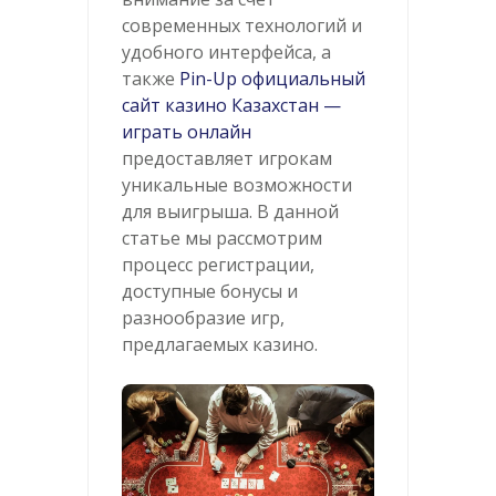
современных технологий и
удобного интерфейса, а
также
Pin-Up официальный
сайт казино Казахстан —
играть онлайн
предоставляет игрокам
уникальные возможности
для выигрыша. В данной
статье мы рассмотрим
процесс регистрации,
доступные бонусы и
разнообразие игр,
предлагаемых казино.