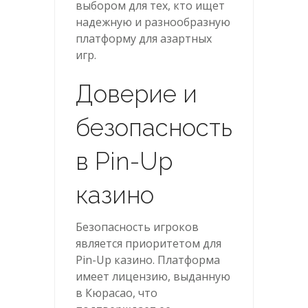
выбором для тех, кто ищет
надежную и разнообразную
платформу для азартных
игр.
Доверие и
безопасность
в Pin-Up
казино
Безопасность игроков
является приоритетом для
Pin-Up казино. Платформа
имеет лицензию, выданную
в Кюрасао, что