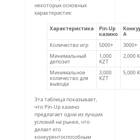
некоторых основных
характеристик:
Характеристика
Pin-Up
Конку
казино
A
Количество игр
5000+
3000+
Минимальный
1,000
2,000 
депозит
KZT
Минимальное
3,000
5,000 
количество для
KZT
вывода
Эта таблица показывает,
что Pin-Up казино
предлагает одни из лучших
условий на рынке, что
делает его
конкурентоспособным