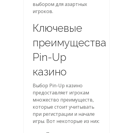
выбором для азартных
игроков.
Ключевые
преимущества
Pin-Up
казино
Выбор Pin-Up казино
предоставляет игрокам
множество преимуществ,
которые стоит учитывать
при регистрации и начале
игры. Вот некоторые из них: