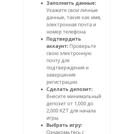
Заполнить данные:
Укажите свои личные
данные, такие как имя,
электронная почта и
номер телефона.
Подтвердить
аккаунт:
Проверьте
свою электронную
почту для
подтверждения и
завершения
регистрации.
Сделать депозит:
Внесите минимальный
депозит от 1,000 до
2,000 KZT для начала
игры.
Выбрать игру:
Ознакомьтесь с