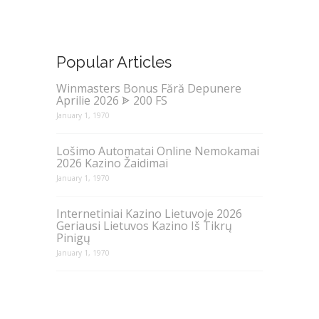
Popular Articles
Winmasters Bonus Fără Depunere
Aprilie 2026 ᗎ 200 FS
January 1, 1970
Lošimo Automatai Online Nemokamai
2026 Kazino Žaidimai
January 1, 1970
Internetiniai Kazino Lietuvoje 2026
Geriausi Lietuvos Kazino Iš Tikrų
Pinigų
January 1, 1970