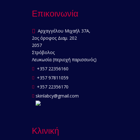
Επικοινωνία
Αρχαγγέλου Μιχαήλ 37Α,
2ος όροφος Διαμ. 202
2057
Στρόβολος
Λευκωσία (περιοχή παρισσινός)
+357 22356160
+357 97811059
+357 22356170
skinlabcy@gmail.com
Κλινική