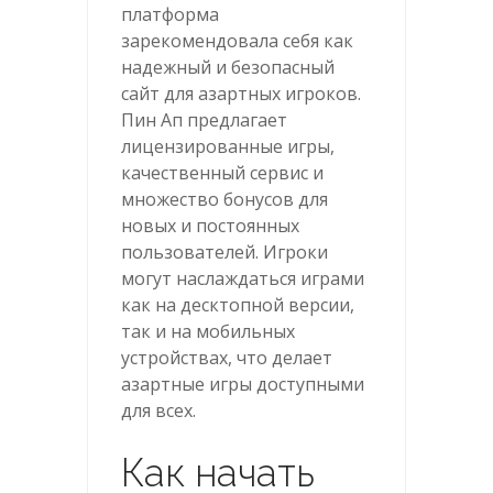
платформа
зарекомендовала себя как
надежный и безопасный
сайт для азартных игроков.
Пин Ап предлагает
лицензированные игры,
качественный сервис и
множество бонусов для
новых и постоянных
пользователей. Игроки
могут наслаждаться играми
как на десктопной версии,
так и на мобильных
устройствах, что делает
азартные игры доступными
для всех.
Как начать