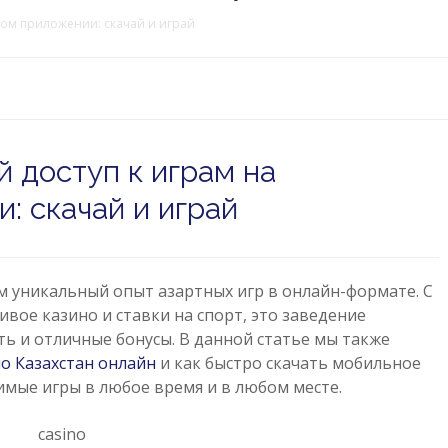
ном приложении: скачай и играй
й доступ к играм на
: скачай и играй
м уникальный опыт азартных игр в онлайн-формате. С
ивое казино и ставки на спорт, это заведение
ь и отличные бонусы. В данной статье мы также
о Казахстан онлайн
и как быстро скачать мобильное
имые игры в любое время и в любом месте.