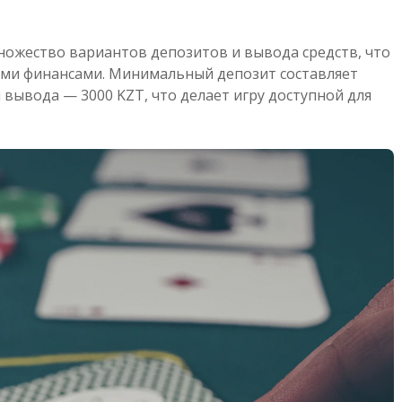
множество вариантов депозитов и вывода средств, что
ими финансами. Минимальный депозит составляет
 вывода — 3000 KZT, что делает игру доступной для