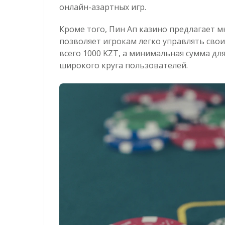
онлайн-азартных игр.
Кроме того, Пин Ап казино предлагает 
позволяет игрокам легко управлять сво
всего 1000 KZT, а минимальная сумма для
широкого круга пользователей.