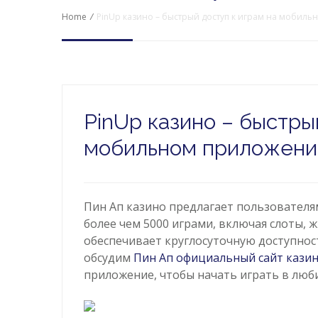
Home
/
PinUp казино – быстрый доступ к играм на мобиль
PinUp казино – быстры
мобильном приложении
Пин Ап казино предлагает пользователя
более чем 5000 играми, включая слоты, ж
обеспечивает круглосуточную доступност
обсудим
Пин Ап официальный сайт казин
приложение, чтобы начать играть в люб