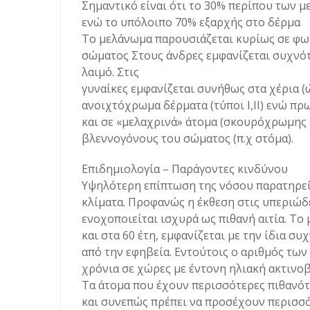
Σημαντικό είναι ότι το 30% περίπου των
ενώ το υπόλοιπο 70% εξαρχής στο δέρμα
Το μελάνωμα παρουσιάζεται κυρίως σε φωτ
σώματος Στους άνδρες εμφανίζεται συχνότ
λαιμό. Στις
γυναίκες εμφανίζεται συνήθως στα χέρια (ώ
ανοιχτόχρωμα δέρματα (τύποι Ι,ΙΙ) ενώ π
και σε «μελαχρινά» άτομα (σκουρόχρωμης ε
βλεννογόνους του σώματος (π.χ στόμα).
Επιδημιολογία – Παράγοντες κινδύνου
Υψηλότερη επίπτωση της νόσου παρατηρεί
κλίματα. Προφανώς η έκθεση στις υπεριώδε
ενοχοποιείται ισχυρά ως πιθανή αιτία. Το
και στα 60 έτη, εμφανίζεται με την ίδια σ
από την εφηβεία. Εντούτοις ο αριθμός τω
χρόνια σε χώρες με έντονη ηλιακή ακτινοβ
Τα άτομα που έχουν περισσότερες πιθανότ
και συνεπώς πρέπει να προσέχουν περισσότ