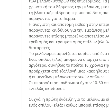
των μελανοκυττάρων της επιδερμίδας. Τα 
χρωστική του δέρματος την μελανίνη, μια 
τη βλαπτική επίδραση της υπεριώδους ακτι
παράγοντας για το δέρμα.
Η αλόγιστη και απότομη έκθεση στην υπερι
παράγοντας κινδύνου για την εμφάνιση με
παράγοντες επίσης μπορεί να αποτελέσουν 
ερεθισμός και τραυματισμός σπίλων (ελιώ
διαταραχές .
Το μελάνωμα εμφανίζεται κυρίως από ένα 
Ένας σπίλος (ελιά) μπορεί να υπάρχει από
αργότερα, συνήθως τα πρώτα 10 χρόνια τη
προέρχεται από εξαλλαγή μιας κακοήθους 
ή ευμεγέθων μελανοκυτταρικών σπίλων.
Οι περισσότεροι άνθρωποι έχουν 10-50 σπ
εντελώς ακίνδυνοι.
Συχνά, η πρώτη ένδειξη για το μελάνωμα ε
ενός σπίλου (ελιάς) καθώς μπορεί επίσης μ