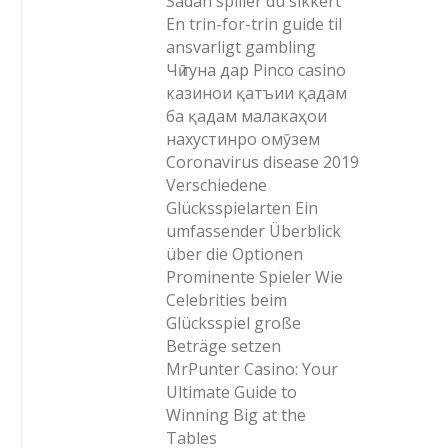
Sådan spiller du sikkert
En trin-for-trin guide til
ansvarligt gambling
Чӣ гуна дар Pinco casino
казинои қатъии қадам
ба қадам малакаҳои
нахустинро омӯзем
Coronavirus disease 2019
Verschiedene
Glücksspielarten Ein
umfassender Überblick
über die Optionen
Prominente Spieler Wie
Celebrities beim
Glücksspiel große
Beträge setzen
MrPunter Casino: Your
Ultimate Guide to
Winning Big at the
Tables