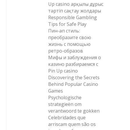
Up casino арқылы дұрыс
тәртіп сақтау жолдары
Responsible Gambling
Tips for Safe Play
Пин-ап стиль:
преобразите свою
жизнь с помощью
ретро-образов
Мифы и заблуждения о
казино разбираемся с
Pin Up casino
Discovering the Secrets
Behind Popular Casino
Games
Psychologische
strategieën om
verantwoord te gokken
Celebridades que
arriscam quem são os