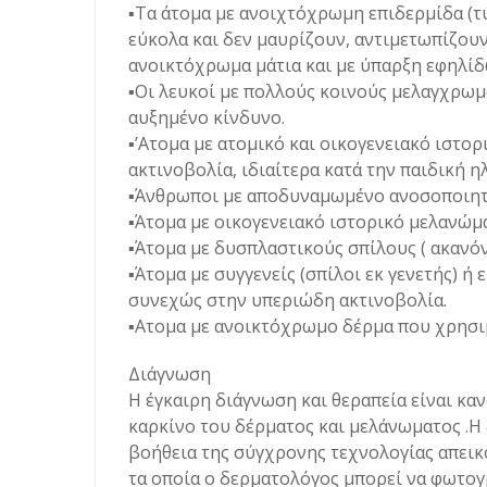
▪Τα άτομα με ανοιχτόχρωμη επιδερμίδα (τύπο
εύκολα και δεν μαυρίζουν, αντιμετωπίζου
ανοικτόχρωμα μάτια και με ύπαρξη εφηλίδ
▪Οι λευκοί με πολλούς κοινούς μελαγχρωμ
αυξημένο κίνδυνο.
▪’Aτομα με ατομικό και οικογενειακό ιστο
ακτινοβολία, ιδιαίτερα κατά την παιδική ηλ
▪Άνθρωποι με αποδυναμωμένο ανοσοποιητ
▪Άτομα με οικογενειακό ιστορικό μελανώμ
▪Άτομα με δυσπλαστικούς σπίλους ( ακανόν
▪Άτομα με συγγενείς (σπίλοι εκ γενετής) ή ε
συνεχώς στην υπεριώδη ακτινοβολία.
▪Ατομα με ανοικτόχρωμο δέρμα που χρησι
Διάγνωση
Η έγκαιρη διάγνωση και θεραπεία είναι καν
καρκίνο του δέρματος και μελάνωματος .Η 
βοήθεια της σύγχρονης τεχνολογίας απει
τα οποία ο δερματολόγος μπορεί να φωτογρ