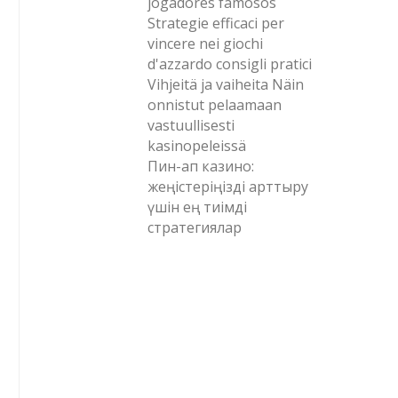
jogadores famosos
Strategie efficaci per
vincere nei giochi
d'azzardo consigli pratici
Vihjeitä ja vaiheita Näin
onnistut pelaamaan
vastuullisesti
kasinopeleissä
Пин-ап казино:
жеңістеріңізді арттыру
үшін ең тиімді
стратегиялар