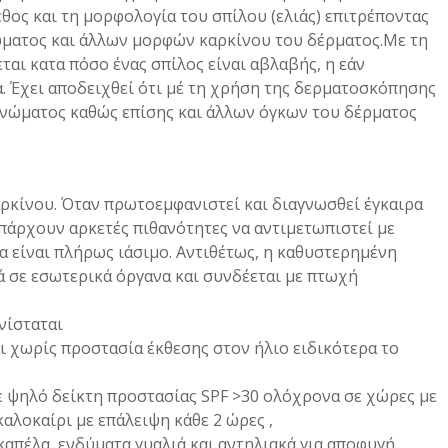
εθος και τη μορφολογία του σπίλου (ελιάς) επιτρέποντας
ώματος και άλλων μορφών καρκίνου του δέρματος.Με τη
αι κατα πόσο ένας σπίλος είναι αβλαβής, η εάν
ία. Έχει αποδειχθεί ότι μέ τη χρήση της δερματοσκόπησης
ανώματος καθώς επίσης και άλλων όγκων του δέρματος
αρκίνου. Όταν πρωτοεμφανιστεί και διαγνωσθεί έγκαιρα
υπάρχουν αρκετές πιθανότητες να αντιμετωπιστεί με
α είναι πλήρως ιάσιμο. Αντιθέτως, η καθυστερημένη
ά σε εσωτερικά όργανα και συνδέεται με πτωχή
νίσταται
ι χωρίς προστασία έκθεσης στον ήλιο ειδικότερα το
 ψηλό δείκτη προστασίας SPF >30 ολόχρονα σε χώρες με
αλοκαίρι με επάλειψη κάθε 2 ώρες ,
καπέλα ,ενδύματα γυαλιά και αντηλιακά για αποφυγή