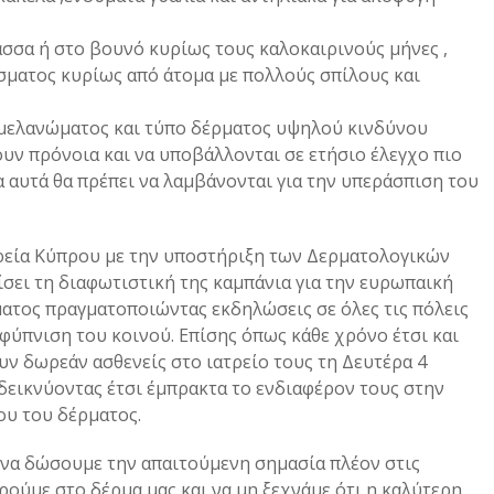
σσα ή στο βουνό κυρίως τους καλοκαιρινούς μήνες ,
σματος κυρίως από άτομα με πολλούς σπίλους και
 μελανώματος και τύπο δέρματος υψηλού κινδύνου
νουν πρόνοια και να υποβάλλονται σε ετήσιο έλεγχο πιο
 αυτά θα πρέπει να λαμβάνονται για την υπεράσπιση του
ρεία Κύπρου με την υποστήριξη των Δερματολογικών
ίσει τη διαφωτιστική της καμπάνια για την ευρωπαική
ατος πραγματοποιώντας εκδηλώσεις σε όλες τις πόλεις
φύπνιση του κοινού. Επίσης όπως κάθε χρόνο έτσι και
υν δωρεάν ασθενείς στο ιατρείο τους τη Δευτέρα 4
δεικνύοντας έτσι έμπρακτα το ενδιαφέρον τους στην
ου του δέρματος.
α να δώσουμε την απαιτούμενη σημασία πλέον στις
ούμε στο δέρμα μας και να μη ξεχνάμε ότι η καλύτερη