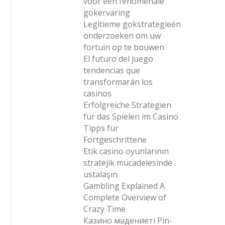
voor een fenomenale
gokervaring
Legitieme gokstrategieën
onderzoeken om uw
fortuin op te bouwen
El futuro del juego
tendencias que
transformarán los
casinos
Erfolgreiche Strategien
für das Spielen im Casino
Tipps für
Fortgeschrittene
Etik casino oyunlarının
stratejik mücadelesinde
ustalaşın
Gambling Explained A
Complete Overview of
Crazy Time
Казино мәдениеті Pin-