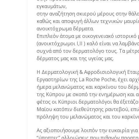
εγκαυμάτων,
στην αναζήτηση σκιερού μέρους στην θάλα
καθώς και αποφυγή άλλων τεχνικών μαυρί
ανοικτόχρωμα δέρματα.
Επιπλεόν άτομα με οικογενειακό ιστορικό
(ανοικτόχρωμοι Ι,ΙΙ ) καλό είναι να λαμβά
συχνά από τον δερματολόγο τους. Τα μέτρα
δέρματος μας και της υγείας μας.
Η Δερματολογική & Αφροδισιολογική Εται
Εργαστηρίων της La Roche Poche, έχει αρχ
ήμερα μελανώματος και καρκίνου του δέρμ
της Κύπρου με σκοπό την ενημέρωση και α
φέτος οι Κύπριοι δερματολόγοι θα έξετάζο
Μαίου κατόπιν διεθεύτησης ραντεβού, επι
πρόληψη του μελανώματος και του καρκίν
Ας αξιοποιήσουμε λοιπόν την ευκαιρία γι
“ύποπτες” αλλοιώσεις που πιθανόν παρατηρ