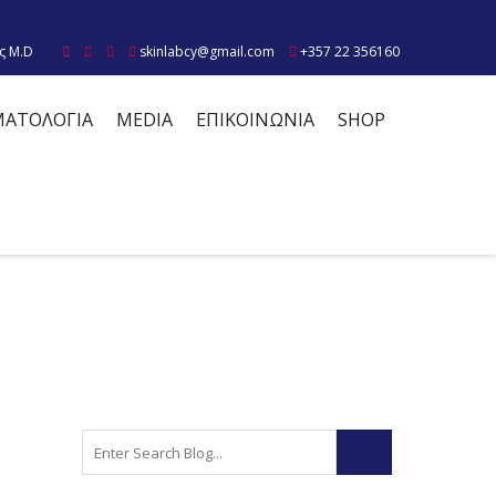
ς M.D
skinlabcy@gmail.com
+357 22 356160
ΜΑΤΟΛΟΓΙΑ
MEDIA
ΕΠΙΚΟΙΝΩΝΙΑ
SHOP