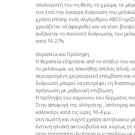
υπολογιστή του τη θέση, το χρώμα, το μέγ
του έτσι την έγκαιρη διάγνωση του μελαν
χρήση επίσης ενός αλγόριθμου ABCD ορίζετ
χρειάζεται να αφαιρεθεί και να γίνει βιοψ
αυξάνεται το ποσοστό διάγνωσης του μελ
κατά 10-27%.
Θεραπεία και Πρόληψη
Η θεραπεία εξαρτάται από το στάδιο του κ
το μελάνωμα, ως κακοήθης σπίλος (ελιά), 
περιορισμένη χειρουργική επέμβαση και ν
διάγνωση μπορεί να επιτρέψει τη διασπορ
πρόγνωση με μηδενική επιβίωση.
Η πρόληψη του καρκίνου του δέρματος συ
Στην αποφυγή της αλόγιστης , απότομης κα
καλοκαίρι κατά τις ώρες 10-4 μ.μ ,
στη σωστή και συχνή χρήση αντηλιακού με
έντονη ηλιακή ακτινοβολία και κύρίως το κ
στην προστασία ιδιαίτερα των παιδίων με 