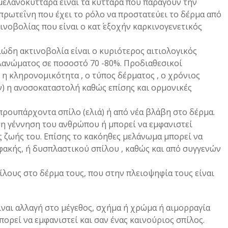
μελανοκύτταρα είναι τα κύτταρα που παράγουν την
πρωτεΐνη που έχει το ρόλο να προστατεύει το δέρμα από
νοβολίας που είναι ο κατ΄ εξοχήν καρκινογενετικός
ώδη ακτινοβολία είναι o κυριότερος αιτιολογικός
λανώματος σε ποσοστό 70 -80%. Προδιαθεσικοί
η κληρονομικότητα , ο τύπος δέρματος , ο χρόνιος
ν) η ανοσοκαταστολή καθώς επίσης και ορμονικές
προυπάρχοντα σπίλο (ελιά) ή από νέα βλάβη στο δέρμα.
 τη γέννηση του ανθρώπου ή μπορεί να εμφανιστεί
ς ζωής του. Επίσης το κακόηθες μελάνωμα μπορεί να
φακής, ή δυσπλαστικού σπίλου , καθώς και από συγγενών
ίλους στο δέρμα τους, που στην πλειοψηφία τους είναι
ίναι αλλαγή στο μέγεθος, σχήμα ή χρώμα ή αιμορραγία
πορεί να εμφανιστεί και σαν ένας καινούριος σπίλος.