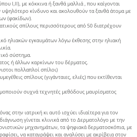
υ Ι,ΙΙ), με κόκκινα ή ξανθά μαλλιά , που καίγονται
ν υψηλότερο κίνδυνο και ακολουθούν τα ξανθά άτομα με
ων (φακίδων).
ατικούς σπίλους περισσότερους από 50 διατρέχουν
ρικό ηλιακών εγκαυμάτων λόγω έκθεσης στην ηλιακή
ικία.
ικό σύστημα.
ατος ή άλλων καρκίνων του δέρματος.
ιστοι πολλαπλοί σπίλοι)
υμεγέθεις σπίλους (γιγάνταιες, ελιές) που εκτίθενται
μοποιούν συχνά τεχνητές μεθόδους μαυρίσματος
όνας στην ιατρική κι αυτό ισχύει ιδιαίτερα για τον
διάγνωση γίνεται κλινικά από το Δερματολόγο με την
κονιστικών μηχανημάτων, τα ψηφιακά δερματοσκόπια, με
αφίσει, να καταγράψει και αναλύσει με ακρίβεια στον