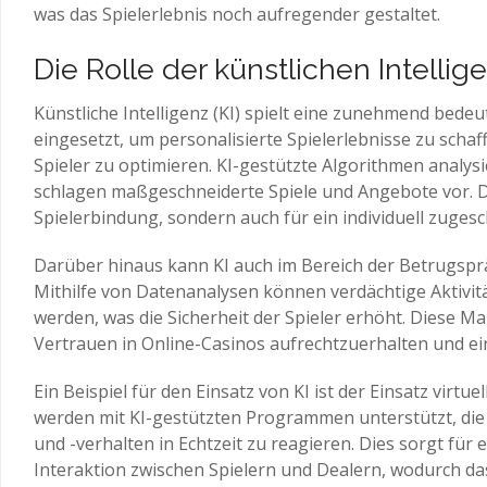
was das Spielerlebnis noch aufregender gestaltet.
Die Rolle der künstlichen Intellig
Künstliche Intelligenz (KI) spielt eine zunehmend bedeu
eingesetzt, um personalisierte Spielerlebnisse zu scha
Spieler zu optimieren. KI-gestützte Algorithmen analys
schlagen maßgeschneiderte Spiele und Angebote vor. Di
Spielerbindung, sondern auch für ein individuell zugesc
Darüber hinaus kann KI auch im Bereich der Betrugspr
Mithilfe von Datenanalysen können verdächtige Aktivität
werden, was die Sicherheit der Spieler erhöht. Diese 
Vertrauen in Online-Casinos aufrechtzuerhalten und ein
Ein Beispiel für den Einsatz von KI ist der Einsatz virtue
werden mit KI-gestützten Programmen unterstützt, die
und -verhalten in Echtzeit zu reagieren. Dies sorgt für
Interaktion zwischen Spielern und Dealern, wodurch da