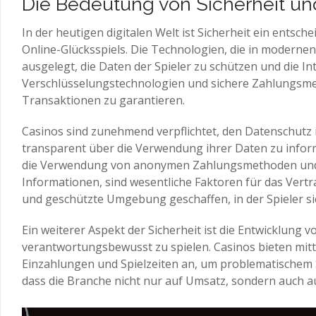
Die Bedeutung von Sicherheit u
In der heutigen digitalen Welt ist Sicherheit ein ents
Online-Glücksspiels. Die Technologien, die in moderne
ausgelegt, die Daten der Spieler zu schützen und die Int
Verschlüsselungstechnologien und sichere Zahlungsmet
Transaktionen zu garantieren.
Casinos sind zunehmend verpflichtet, den Datenschutz 
transparent über die Verwendung ihrer Daten zu infor
die Verwendung von anonymen Zahlungsmethoden und
Informationen, sind wesentliche Faktoren für das Vertr
und geschützte Umgebung geschaffen, in der Spieler s
Ein weiterer Aspekt der Sicherheit ist die Entwicklung vo
verantwortungsbewusst zu spielen. Casinos bieten mittl
Einzahlungen und Spielzeiten an, um problematischem S
dass die Branche nicht nur auf Umsatz, sondern auch auf