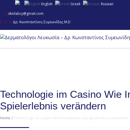
English
Greek
Russian
skinlabcy@gmail.com
Δρ. Κωνσταντίνος Συμεωνίδης M.D
Technologie im Casino Wie I
Spielerlebnis verändern
Home
/
Technologie im Casino Wie Innovationen das Spielerlebnis verändern