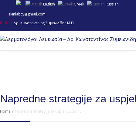
English
Greek
Russian
skinlabcy@gmail.com
Δρ. Κωνσταντίνος Συμεωνίδης M.D
Napredne strategije za uspje
Home
/
Napredne strategije za uspjeh u casinu