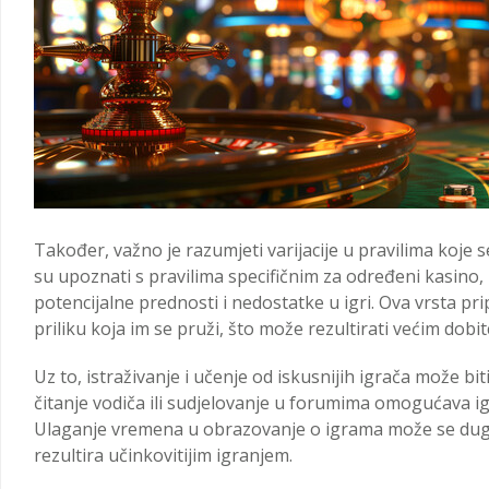
Također, važno je razumjeti varijacije u pravilima koje se
su upoznati s pravilima specifičnim za određeni kasino
potencijalne prednosti i nedostatke u igri. Ova vrsta 
priliku koja im se pruži, što može rezultirati većim dobit
Uz to, istraživanje i učenje od iskusnijih igrača može biti
čitanje vodiča ili sudjelovanje u forumima omogućava ig
Ulaganje vremena u obrazovanje o igrama može se dugoro
rezultira učinkovitijim igranjem.