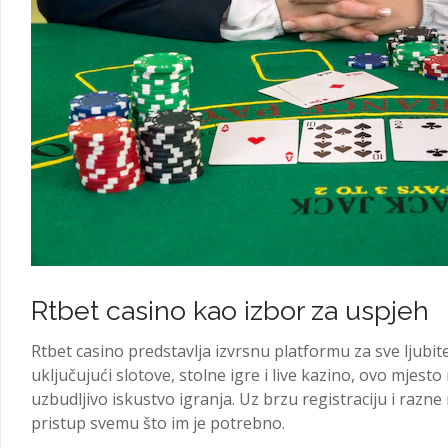
Rtbet casino kao izbor za uspjeh
Rtbet casino predstavlja izvrsnu platformu za sve ljubite
uključujući slotove, stolne igre i live kazino, ovo mjest
uzbudljivo iskustvo igranja. Uz brzu registraciju i razn
pristup svemu što im je potrebno.