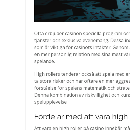
Ofta erbjuder casinon speciella program och 
tjänster och exklusiva evenemang. Dessa inci
som är viktiga för casinots intäkter. Genom
en mer personlig relation med sina mest vä
spelande.
High rollers tenderar också att spela med e
ta stora risker och har oftare en mer aggre
förståelse för spelens matematik och strate
Denna kombination av riskvillighet och kun
spelupplevelse.
Fördelar med att vara high 
Att vara en high roller på casino innebär mån