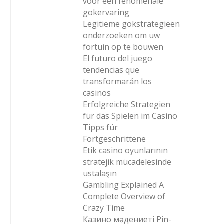
voor een fenomenale
gokervaring
Legitieme gokstrategieën
onderzoeken om uw
fortuin op te bouwen
El futuro del juego
tendencias que
transformarán los
casinos
Erfolgreiche Strategien
für das Spielen im Casino
Tipps für
Fortgeschrittene
Etik casino oyunlarının
stratejik mücadelesinde
ustalaşın
Gambling Explained A
Complete Overview of
Crazy Time
Казино мәдениеті Pin-