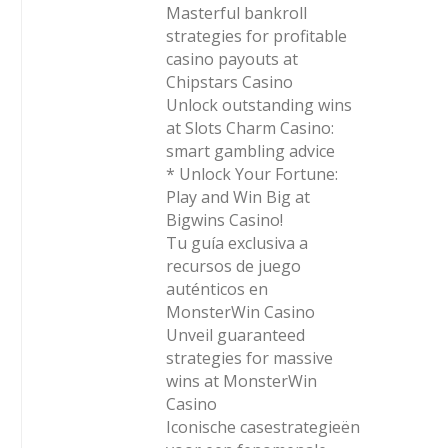
Masterful bankroll
strategies for profitable
casino payouts at
Chipstars Casino
Unlock outstanding wins
at Slots Charm Casino:
smart gambling advice
* Unlock Your Fortune:
Play and Win Big at
Bigwins Casino!
Tu guía exclusiva a
recursos de juego
auténticos en
MonsterWin Casino
Unveil guaranteed
strategies for massive
wins at MonsterWin
Casino
Iconische casestrategieën