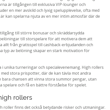
na är tillgången till exklusiva VIP-lounger och
uder en mer avskild och lyxig spelupplevelse, ofta med
Här kan spelarna njuta av en mer intim atmosfär där de
a tillgång till större bonusar och skräddarsydda
belöningar till storspelare för att motivera dem att
 allt från gratisspel till cashback-erbjudanden och
a typ av belöning skapar en stark motivation för
ta i unika turneringar och specialevenemang. High rollers
ar med stora prispotter, där de kan tävla mot andra
e bara chansen att vinna stora summor pengar, utan
spelare och få en bättre förståelse för spelet.
igh rollers
 roller finns det också betydande risker och utmaningar.