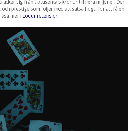
räcker sig från tiotusentals kronor till flera miljoner. Den
och prestige som följer med att satsa högt. För att få en
 läsa mer i
Lodur recension
.