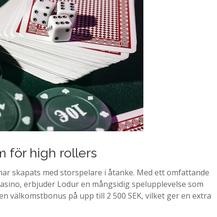
 för high rollers
 har skapats med storspelare i åtanke. Med ett omfattande
casino, erbjuder Lodur en mångsidig spelupplevelse som
å en välkomstbonus på upp till 2 500 SEK, vilket ger en extra