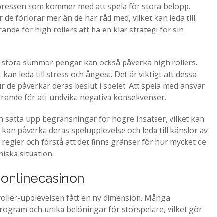
a pressen som kommer med att spela för stora belopp.
 de förlorar mer än de har råd med, vilket kan leda till
nde för high rollers att ha en klar strategi för sin
r stora summor pengar kan också påverka high rollers.
kan leda till stress och ångest. Det är viktigt att dessa
 de påverkar deras beslut i spelet. Att spela med ansvar
görande för att undvika negativa konsekvenser.
 sätta upp begränsningar för högre insatser, vilket kan
kan påverka deras spelupplevelse och leda till känslor av
regler och förstå att det finns gränser för hur mycket de
iska situation.
 onlinecasinon
oller-upplevelsen fått en ny dimension. Många
rogram och unika belöningar för storspelare, vilket gör