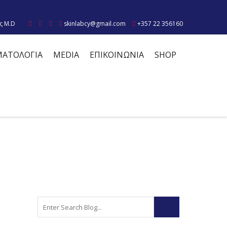
ς M.D
skinlabcy@gmail.com
+357 22 356160
ΜΑΤΟΛΟΓΙΑ
MEDIA
ΕΠΙΚΟΙΝΩΝΙΑ
SHOP