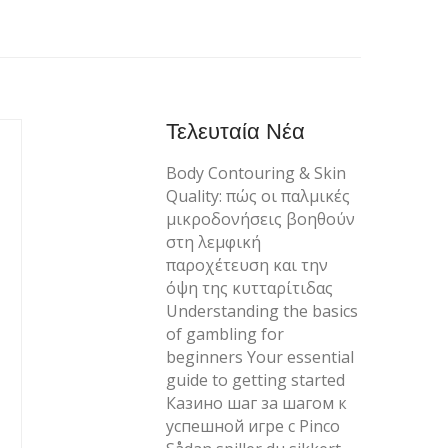
Τελευταία Νέα
Body Contouring & Skin
Quality: πώς οι παλμικές
μικροδονήσεις βοηθούν
στη λεμφική
παροχέτευση και την
όψη της κυτταρίτιδας
Understanding the basics
of gambling for
beginners Your essential
guide to getting started
Казино шаг за шагом к
успешной игре с Pinco