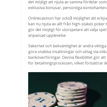
det möjligt att njuta av samma fördelar som
exklusiva bonusar, personliga kontohanterar
Onlinecasinon har också möjlighet att erbjud
kan nu njuta av allt från high-stakes poker 
gör det möjligt för storspelare att välja spe
anpassad upplevelse.
Säkerhet och bekvämlighet är andra viktiga 
göra snabba insättningar och uttag via oli
banköverföringar. Denna flexibilitet gör at
för betalningsprocessen, vilket förbättrar 