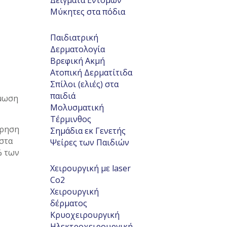
Δείγματα Εντόμων
Μύκητες στα πόδια
Παιδιατρική
Δερματολογία
Βρεφική Ακμή
Ατοπική Δερματίτιδα
Σπίλοι (ελιές) στα
παιδιά
άμωση
Μολυσματική
Τέρμινθος
ήρηση
Σημάδια εκ Γενετής
 στα
Ψείρες των Παιδιών
% των
Χειρουργική με laser
Co2
Χειρουργική
δέρματος
Κρυοχειρουργική
Ηλεκτροχειρουργική