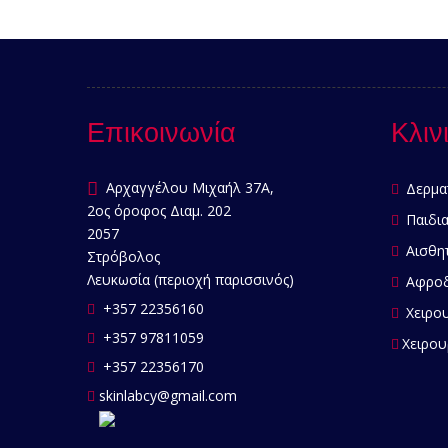
Επικοινωνία
Κλιν
Αρχαγγέλου Μιχαήλ 37Α,
Δερμα
2ος όροφος Διαμ. 202
Παιδια
2057
Αισθητ
Στρόβολος
Λευκωσία (περιοχή παρισσινός)
Αφροδ
+357 22356160
Χειρου
+357 97811059
Χειρου
+357 22356170
skinlabcy@gmail.com