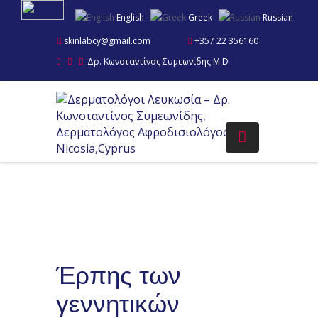
English
Greek
Russian
skinlabcy@gmail.com
+357 22 356160
Δρ. Κωνσταντίνος Συμεωνίδης M.D
Έρπης των
γεννητικών