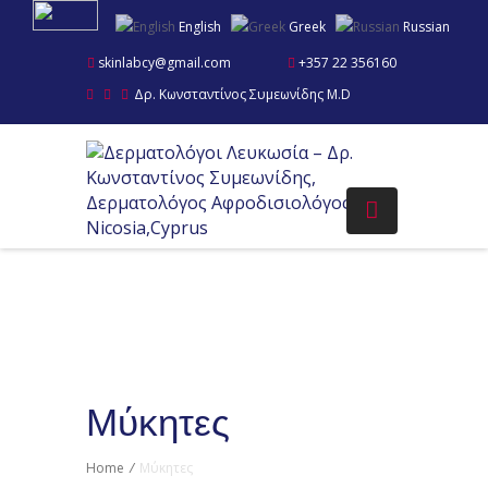
English
Greek
Russian
skinlabcy@gmail.com
+357 22 356160
Δρ. Κωνσταντίνος Συμεωνίδης M.D
Μύκητες
Home
/
Μύκητες