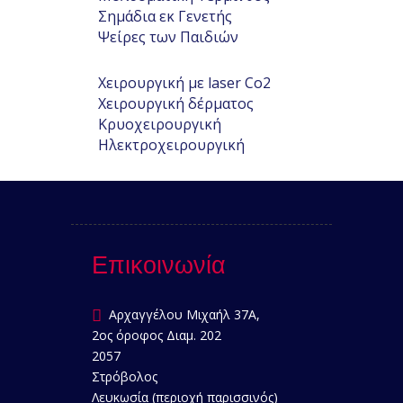
Σημάδια εκ Γενετής
Ψείρες των Παιδιών
Χειρουργική με laser Co2
Χειρουργική δέρματος
Κρυοχειρουργική
Ηλεκτροχειρουργική
Επικοινωνία
Αρχαγγέλου Μιχαήλ 37Α,
2ος όροφος Διαμ. 202
2057
Στρόβολος
Λευκωσία (περιοχή παρισσινός)