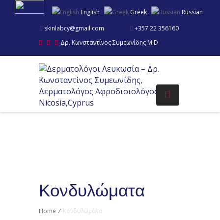
English
Greek
Russian
skinlabcy@gmail.com
+357 22 356160
Δρ. Κωνσταντίνος Συμεωνίδης M.D
Κονδυλώματα
Home
/
Κονδυλώματα