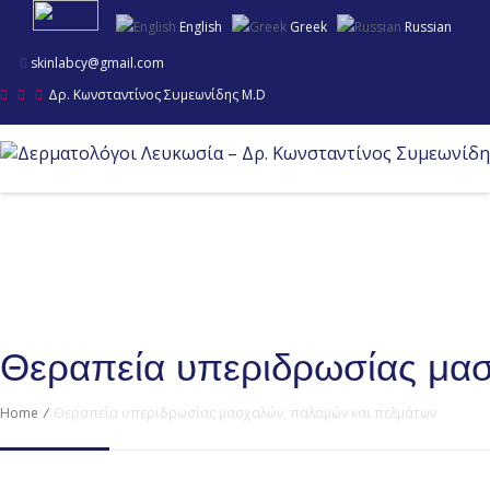
English
Greek
Russian
skinlabcy@gmail.com
Δρ. Κωνσταντίνος Συμεωνίδης M.D
Θεραπεία υπεριδρωσίας μα
Home
/
Θεραπεία υπεριδρωσίας μασχαλών, παλαμών και πελμάτων