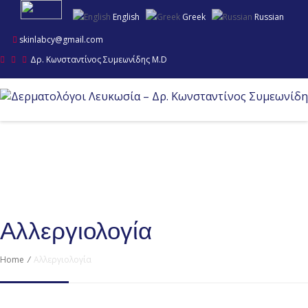
English
Greek
Russian
skinlabcy@gmail.com
Δρ. Κωνσταντίνος Συμεωνίδης M.D
Αλλεργιολογία
Home
/
Αλλεργιολογία