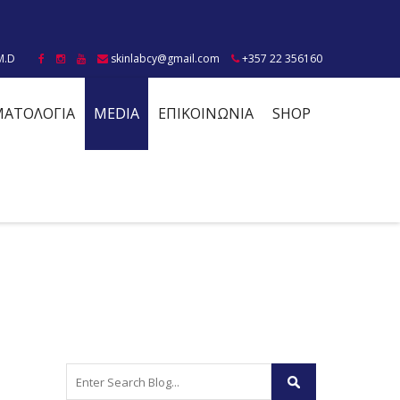
M.D
skinlabcy@gmail.com
+357 22 356160
ΜΑΤΟΛΟΓΙΑ
MEDIA
ΕΠΙΚΟΙΝΩΝΙΑ
SHOP