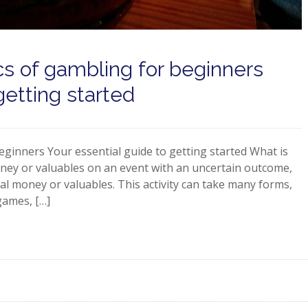
s of gambling for beginners
getting started
ginners Your essential guide to getting started What is
oney or valuables on an event with an uncertain outcome,
nal money or valuables. This activity can take many forms,
games, […]