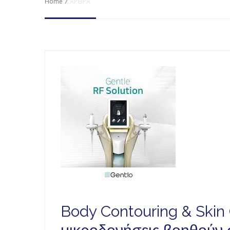
Home
/
ΑΡΘΡΑ
Body Contouring & Skin 