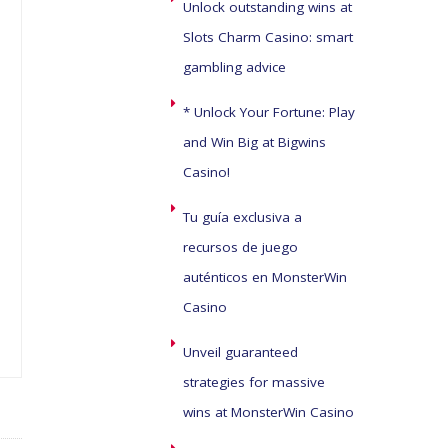
Unlock outstanding wins at
Slots Charm Casino: smart
gambling advice
* Unlock Your Fortune: Play
and Win Big at Bigwins
Casino!
Tu guía exclusiva a
recursos de juego
auténticos en MonsterWin
Casino
Unveil guaranteed
strategies for massive
wins at MonsterWin Casino