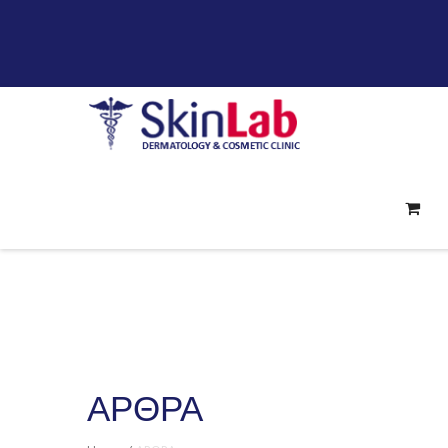
ΑΡΘΡΑ