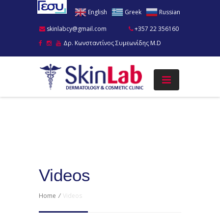
English
Greek
Russian
skinlabcy@gmail.com
+357 22 356160
Δρ. Κωνσταντίνος Συμεωνίδης M.D
Videos
Home
/
Videos