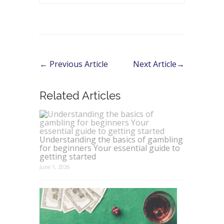
←
Previous Article
Next Article
→
Related Articles
Understanding the basics of gambling
for beginners Your essential guide to
getting started
June 1, 2026