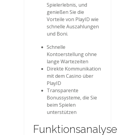
Spielerlebnis, und
genießen Sie die
Vorteile von PlayID wie
schnelle Auszahlungen
und Boni.
Schnelle
Kontoerstellung ohne
lange Wartezeiten
Direkte Kommunikation
mit dem Casino über
PlayID
Transparente
Bonussysteme, die Sie
beim Spielen
unterstützen
Funktionsanalyse