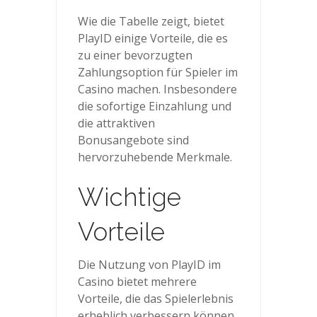
Wie die Tabelle zeigt, bietet
PlayID einige Vorteile, die es
zu einer bevorzugten
Zahlungsoption für Spieler im
Casino machen. Insbesondere
die sofortige Einzahlung und
die attraktiven
Bonusangebote sind
hervorzuhebende Merkmale.
Wichtige
Vorteile
Die Nutzung von PlayID im
Casino bietet mehrere
Vorteile, die das Spielerlebnis
erheblich verbessern können.