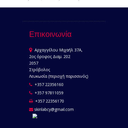
Επικοινωνία
Αρχαγγέλου Μιχαήλ 37Α,
2ος όροφος Διαμ. 202
2057
Στρόβολος
Λευκωσία (περιοχή παρισσινός)
+357 22356160
+357 97811059
+357 22356170
skinlabcy@gmail.com