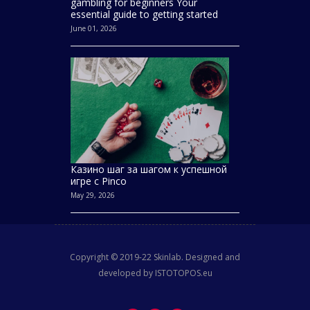
gambling for beginners Your
essential guide to getting started
June 01, 2026
Казино шаг за шагом к успешной
игре с Pinco
May 29, 2026
Copyright © 2019-22 Skinlab. Designed and
developed by ISTOTOPOS.eu