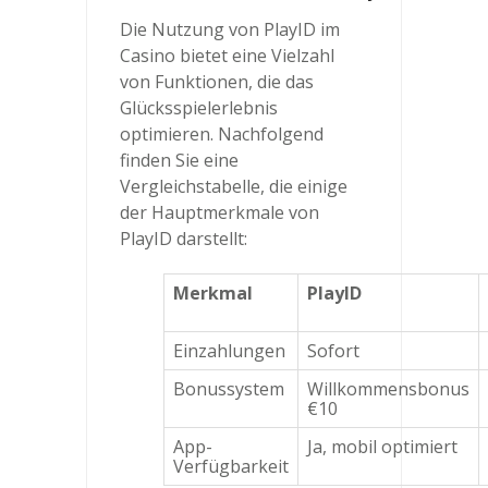
Die Nutzung von PlayID im
Casino bietet eine Vielzahl
von Funktionen, die das
Glücksspielerlebnis
optimieren. Nachfolgend
finden Sie eine
Vergleichstabelle, die einige
der Hauptmerkmale von
PlayID darstellt:
Merkmal
PlayID
Einzahlungen
Sofort
Bonussystem
Willkommensbonus
€10
App-
Ja, mobil optimiert
Verfügbarkeit