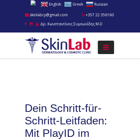
English
Greek
Russian
skinlabcy@gmail.com
+357 22 356160
Δρ. Κωνσταντίνος Συμεωνίδης M.D
Dein Schritt-für-
Schritt-Leitfaden:
Mit PlayID im