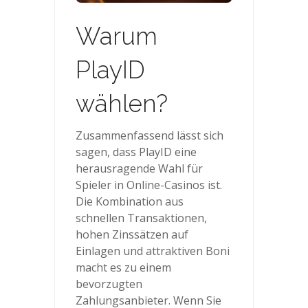
Warum
PlayID
wählen?
Zusammenfassend lässt sich
sagen, dass PlayID eine
herausragende Wahl für
Spieler in Online-Casinos ist.
Die Kombination aus
schnellen Transaktionen,
hohen Zinssätzen auf
Einlagen und attraktiven Boni
macht es zu einem
bevorzugten
Zahlungsanbieter. Wenn Sie