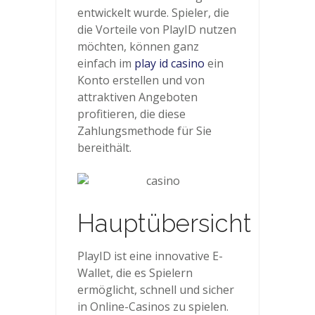
entwickelt wurde. Spieler, die
die Vorteile von PlayID nutzen
möchten, können ganz
einfach im
play id casino
ein
Konto erstellen und von
attraktiven Angeboten
profitieren, die diese
Zahlungsmethode für Sie
bereithält.
Hauptübersicht
PlayID ist eine innovative E-
Wallet, die es Spielern
ermöglicht, schnell und sicher
in Online-Casinos zu spielen.