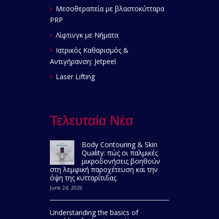
Μεσοθεραπεία με βλαστοκύτταρα
PRP
Λίφτινγκ με Νήματα
Ιατρικός Καθαρισμός &
Αντιγήρανση: Jetpeel
Laser Lifting
Τελευταία Νέα
Body Contouring & Skin
Quality: πώς οι παλμικές
μικροδονήσεις βοηθούν
στη λεμφική παροχέτευση και την
όψη της κυτταρίτιδας
June 24, 2026
Understanding the basics of