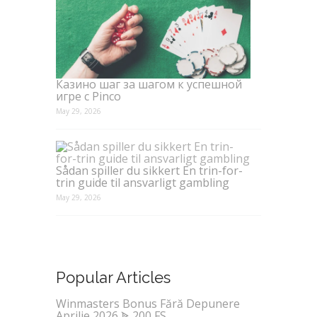
Казино шаг за шагом к успешной
игре с Pinco
May 29, 2026
Sådan spiller du sikkert En trin-for-
trin guide til ansvarligt gambling
May 29, 2026
Popular Articles
Winmasters Bonus Fără Depunere
Aprilie 2026 ᗎ 200 FS