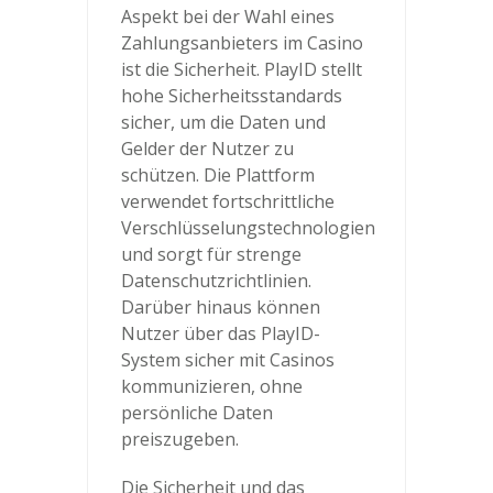
Aspekt bei der Wahl eines
Zahlungsanbieters im Casino
ist die Sicherheit. PlayID stellt
hohe Sicherheitsstandards
sicher, um die Daten und
Gelder der Nutzer zu
schützen. Die Plattform
verwendet fortschrittliche
Verschlüsselungstechnologien
und sorgt für strenge
Datenschutzrichtlinien.
Darüber hinaus können
Nutzer über das PlayID-
System sicher mit Casinos
kommunizieren, ohne
persönliche Daten
preiszugeben.
Die Sicherheit und das