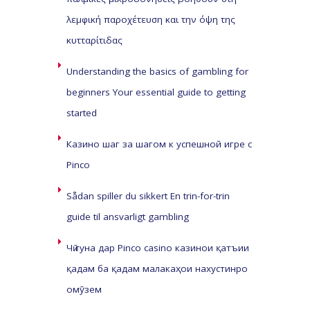
λεμφική παροχέτευση και την όψη της
κυτταρίτιδας
Understanding the basics of gambling for
beginners Your essential guide to getting
started
Казино шаг за шагом к успешной игре с
Pinco
Sådan spiller du sikkert En trin-for-trin
guide til ansvarligt gambling
Чӣ гуна дар Pinco casino казинои қатъии
қадам ба қадам малакаҳои нахустинро
омӯзем