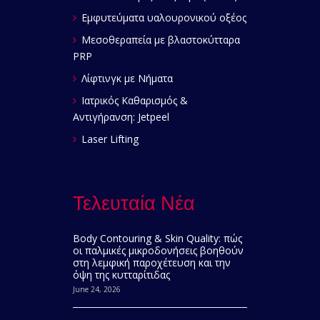
Εμφυτεύματα υαλουρονικού οξέος
Μεσοθεραπεία με βλαστοκύτταρα
PRP
Λίφτινγκ με Νήματα
Ιατρικός Καθαρισμός &
Αντιγήρανση: Jetpeel
Laser Lifting
Τελευταία Νέα
Body Contouring & Skin Quality: πώς
οι παλμικές μικροδονήσεις βοηθούν
στη λεμφική παροχέτευση και την
όψη της κυτταρίτιδας
June 24, 2026