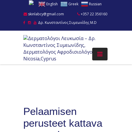
English
Greek
Russian
skinlabcy@gmail.com
+357 22 356160
Δρ. Κωνσταντίνος Συμεωνίδης M.D
Pelaamisen
perusteet kattava