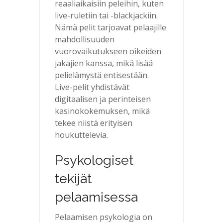
reaaliaikaisiin peleihin, kuten
live-ruletiin tai -blackjackiin.
Nämä pelit tarjoavat pelaajille
mahdollisuuden
vuorovaikutukseen oikeiden
jakajien kanssa, mikä lisää
pelielämystä entisestään.
Live-pelit yhdistävät
digitaalisen ja perinteisen
kasinokokemuksen, mikä
tekee niistä erityisen
houkuttelevia.
Psykologiset
tekijät
pelaamisessa
Pelaamisen psykologia on