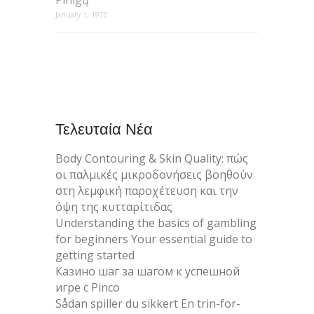
Pinigų
January 1, 1970
Τελευταία Νέα
Body Contouring & Skin Quality: πώς
οι παλμικές μικροδονήσεις βοηθούν
στη λεμφική παροχέτευση και την
όψη της κυτταρίτιδας
Understanding the basics of gambling
for beginners Your essential guide to
getting started
Казино шаг за шагом к успешной
игре с Pinco
Sådan spiller du sikkert En trin-for-