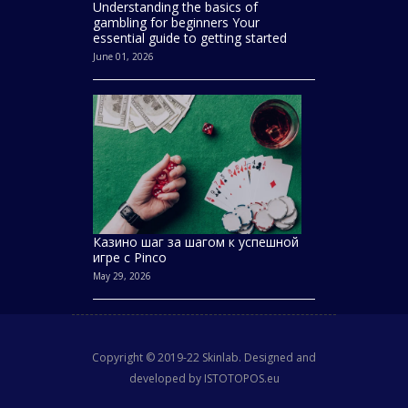
Understanding the basics of
gambling for beginners Your
essential guide to getting started
June 01, 2026
Казино шаг за шагом к успешной
игре с Pinco
May 29, 2026
Copyright © 2019-22 Skinlab. Designed and
developed by ISTOTOPOS.eu