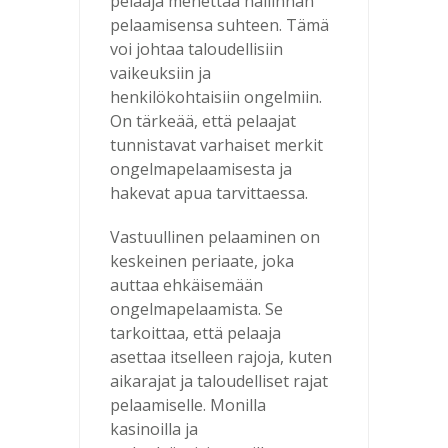
pelaaja menettää hallinnan
pelaamisensa suhteen. Tämä
voi johtaa taloudellisiin
vaikeuksiin ja
henkilökohtaisiin ongelmiin.
On tärkeää, että pelaajat
tunnistavat varhaiset merkit
ongelmapelaamisesta ja
hakevat apua tarvittaessa.
Vastuullinen pelaaminen on
keskeinen periaate, joka
auttaa ehkäisemään
ongelmapelaamista. Se
tarkoittaa, että pelaaja
asettaa itselleen rajoja, kuten
aikarajat ja taloudelliset rajat
pelaamiselle. Monilla
kasinoilla ja