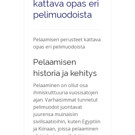
kattava opas eri
pelimuodoista
Pelaamisen perusteet kattava
opas eri pelimuodoista
Pelaamisen
historia ja kehitys
Pelaaminen on ollut osa
ihmiskulttuuria vuosisatojen
ajan. Varhaisimmat tunnetut
pelimuodot juontavat
juurensa muinaisiin
sivilisaatioihin, kuten Egyptiin
ja Kiinaan, joissa pelaaminen