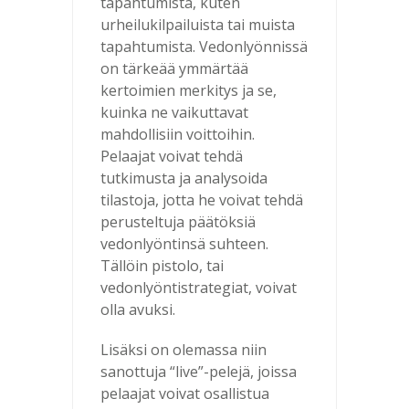
tapahtumista, kuten
urheilukilpailuista tai muista
tapahtumista. Vedonlyönnissä
on tärkeää ymmärtää
kertoimien merkitys ja se,
kuinka ne vaikuttavat
mahdollisiin voittoihin.
Pelaajat voivat tehdä
tutkimusta ja analysoida
tilastoja, jotta he voivat tehdä
perusteltuja päätöksiä
vedonlyöntinsä suhteen.
Tällöin pistolo, tai
vedonlyöntistrategiat, voivat
olla avuksi.
Lisäksi on olemassa niin
sanottuja “live”-pelejä, joissa
pelaajat voivat osallistua