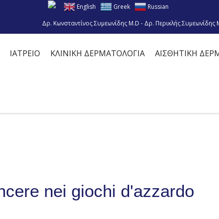
English
Greek
Russian
Δρ. Κωνσταντίνος Συμεωνίδης M.D - Δρ. Περικλής Συμεωνίδης 
ΙΑΤΡΕΙΟ
ΚΛΙΝΙΚΗ ΔΕΡΜΑΤΟΛΟΓΙΑ
ΑΙΣΘΗΤΙΚΗ ΔΕΡ
incere nei giochi d'azzardo