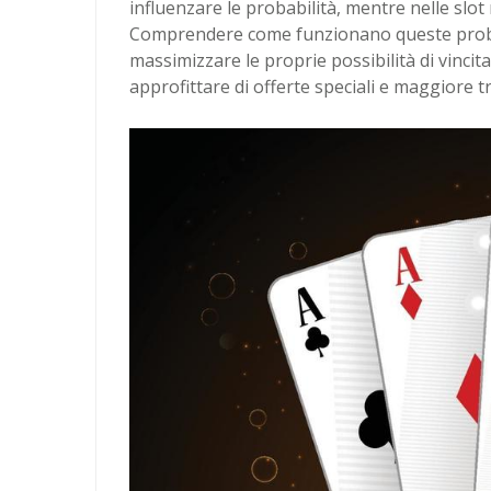
influenzare le probabilità, mentre nelle slot
Comprendere come funzionano queste probabi
massimizzare le proprie possibilità di vinci
approfittare di offerte speciali e maggiore t