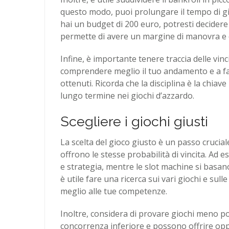
questo modo, puoi prolungare il tempo di gi
hai un budget di 200 euro, potresti decidere 
permette di avere un margine di manovra e di
Infine, è importante tenere traccia delle vin
comprendere meglio il tuo andamento e a fare
ottenuti. Ricorda che la disciplina è la chiav
lungo termine nei giochi d’azzardo.
Scegliere i giochi giusti
La scelta del gioco giusto è un passo cruciale
offrono le stesse probabilità di vincita. Ad e
e strategia, mentre le slot machine si basano
è utile fare una ricerca sui vari giochi e sull
meglio alle tue competenze.
Inoltre, considera di provare giochi meno p
concorrenza inferiore e possono offrire oppor