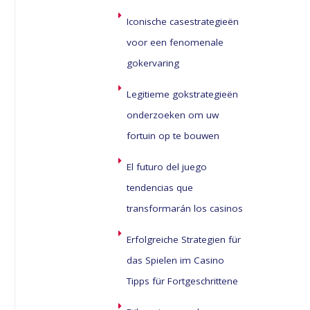
Iconische casestrategieën
voor een fenomenale
gokervaring
Legitieme gokstrategieën
onderzoeken om uw
fortuin op te bouwen
El futuro del juego
tendencias que
transformarán los casinos
Erfolgreiche Strategien für
das Spielen im Casino
Tipps für Fortgeschrittene