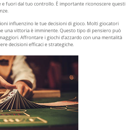
 e fuori dal tuo controllo. È importante riconoscere questi
anze.
oni influenzino le tue decisioni di gioco. Molti giocatori
che una vittoria è imminente. Questo tipo di pensiero può
aggiori. Affrontare i giochi d’azzardo con una mentalità
e decisioni efficaci e strategiche.