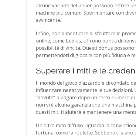
alcune varianti del poker possono offrire un
machine più comuni. Sperimentare con divers
avvincente.
Infine, non dimenticare di sfruttare le promo
online, come Ludios, offrono bonus di benv
possibilità di vincita. Questi bonus possono
permettendoti di giocare con più fiducia e m
Superare i miti e le crede
Il mondo del gioco d’azzardo è circondato 
influenzare negativamente le tue decisioni. 
“dovute” a pagare dopo un certo numero di g
non vi è alcuna garanzia che una macchina 
questi miti ti aiuterà a mantenere una mental
Un altro mito diffuso riguarda la convinzione 
fortuna, come la roulette. Sebbene ci siano 