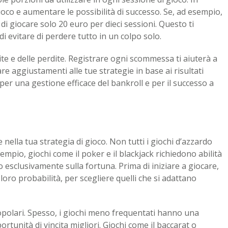
oco e aumentare le possibilità di successo. Se, ad esempio,
di giocare solo 20 euro per dieci sessioni. Questo ti
 evitare di perdere tutto in un colpo solo.
cite e delle perdite. Registrare ogni scommessa ti aiuterà a
 aggiustamenti alle tue strategie in base ai risultati
e per una gestione efficace del bankroll e per il successo a
 nella tua strategia di gioco. Non tutti i giochi d’azzardo
sempio, giochi come il poker e il blackjack richiedono abilità
 esclusivamente sulla fortuna. Prima di iniziare a giocare,
e loro probabilità, per scegliere quelli che si adattano
opolari. Spesso, i giochi meno frequentati hanno una
tunità di vincita migliori. Giochi come il baccarat o