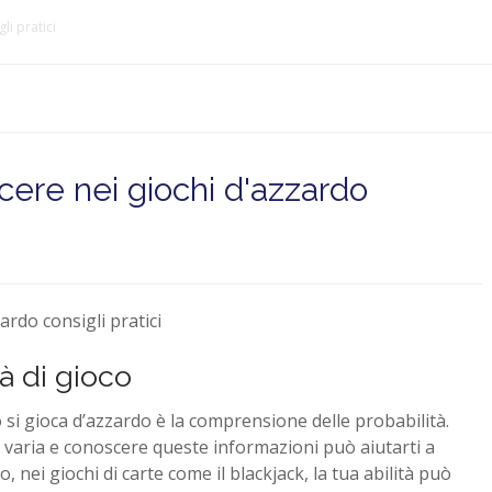
li pratici
ncere nei giochi d'azzardo
ardo consigli pratici
à di gioco
si gioca d’azzardo è la comprensione delle probabilità.
 varia e conoscere queste informazioni può aiutarti a
 nei giochi di carte come il blackjack, la tua abilità può