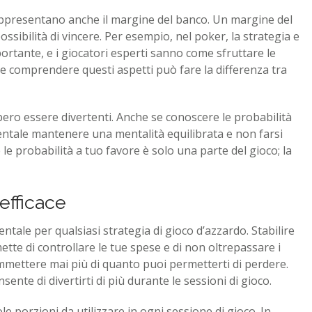
ppresentano anche il margine del banco. Un margine del
ssibilità di vincere. Per esempio, nel poker, la strategia e
ortante, e i giocatori esperti sanno come sfruttare le
e comprendere questi aspetti può fare la differenza tra
bbero essere divertenti. Anche se conoscere le probabilità
ntale mantenere una mentalità equilibrata e non farsi
 le probabilità a tuo favore è solo una parte del gioco; la
 efficace
tale per qualsiasi strategia di gioco d’azzardo. Stabilire
ette di controllare le tue spese e di non oltrepassare i
ommettere mai più di quanto puoi permetterti di perdere.
ente di divertirti di più durante le sessioni di gioco.
cole porzioni da utilizzare in ogni sessione di gioco. In