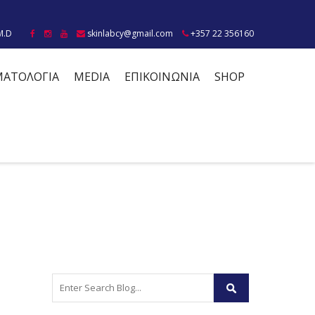
M.D
skinlabcy@gmail.com
+357 22 356160
ΜΑΤΟΛΟΓΙΑ
MEDIA
ΕΠΙΚΟΙΝΩΝΙΑ
SHOP