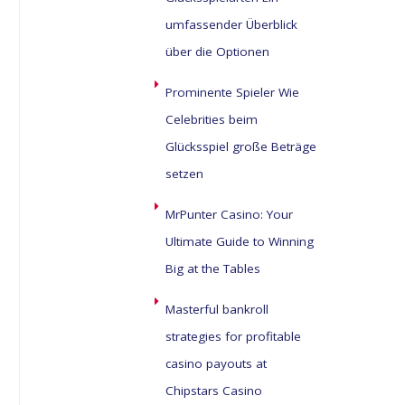
umfassender Überblick
über die Optionen
Prominente Spieler Wie
Celebrities beim
Glücksspiel große Beträge
setzen
MrPunter Casino: Your
Ultimate Guide to Winning
Big at the Tables
Masterful bankroll
strategies for profitable
casino payouts at
Chipstars Casino