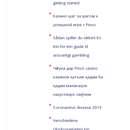
getting started
Казино шаг за шагом к
успешной игре с Pinco
Sådan spiller du sikkert En
trin-for-trin guide til
ansvarligt gambling
Чӣ гуна дар Pinco casino
казинои қатъии қадам ба
қадам малакаҳои
нахустинро омӯзем
Coronavirus disease 2019
Verschiedene
Glücksspielarten Ein