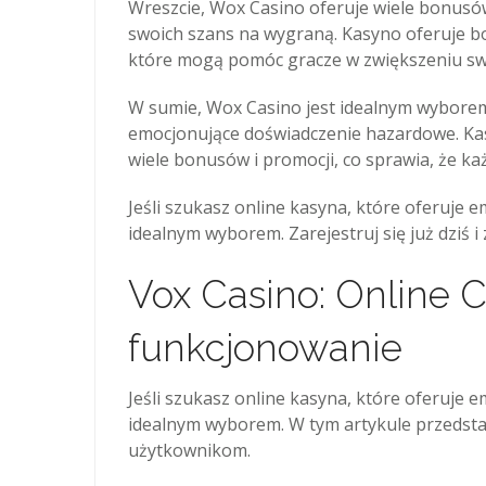
Wreszcie, Wox Casino oferuje wiele bonusó
swoich szans na wygraną. Kasyno oferuje bo
które mogą pomóc gracze w zwiększeniu sw
W sumie, Wox Casino jest idealnym wyborem 
emocjonujące doświadczenie hazardowe. Kasy
wiele bonusów i promocji, co sprawia, że ka
Jeśli szukasz online kasyna, które oferuje
idealnym wyborem. Zarejestruj się już dziś i 
Vox Casino: Online C
funkcjonowanie
Jeśli szukasz online kasyna, które oferuje 
idealnym wyborem. W tym artykule przedstawi
użytkownikom.