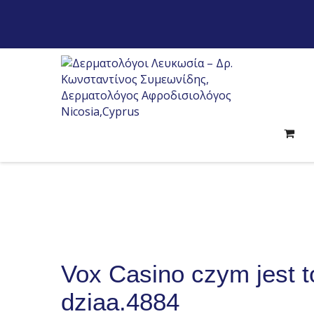
Vox Casino czym jest to
dziaa.4884