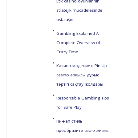
Etik casino oyunlarının
stratejik mücadelesinde
ustalaşın
Gambling Explained A
Complete Overview of
Crazy Time
Казино мәдениеті Pin-Up
casino арқылы дұрыс
тәртіп сақтау жолдары
Responsible Gambling Tips
for Safe Play
Пин-ап стиль:
преобразите свою жизнь