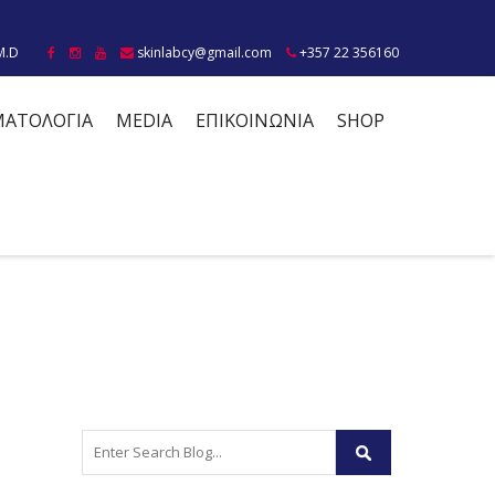
M.D
skinlabcy@gmail.com
+357 22 356160
ΜΑΤΟΛΟΓΙΑ
MEDIA
ΕΠΙΚΟΙΝΩΝΙΑ
SHOP