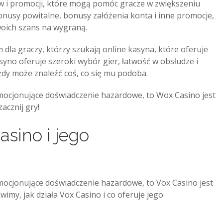
w i promocji, które mogą pomóc gracze w zwiększeniu
nusy powitalne, bonusy załóżenia konta i inne promocje,
oich szans na wygraną.
dla graczy, którzy szukają online kasyna, które oferuje
no oferuje szeroki wybór gier, łatwość w obsłudze i
żdy może znaleźć coś, co się mu podoba.
 emocjonujące doświadczenie hazardowe, to Wox Casino jest
zacznij gry!
asino i jego
emocjonujące doświadczenie hazardowe, to Vox Casino jest
my, jak działa Vox Casino i co oferuje jego