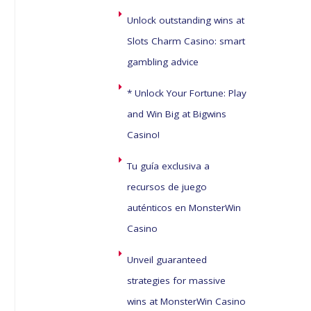
Unlock outstanding wins at
Slots Charm Casino: smart
gambling advice
* Unlock Your Fortune: Play
and Win Big at Bigwins
Casino!
Tu guía exclusiva a
recursos de juego
auténticos en MonsterWin
Casino
Unveil guaranteed
strategies for massive
wins at MonsterWin Casino