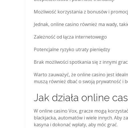
Możliwość korzystania z bonusów i promocj
Jednak, online casino również ma wady, takie
Zależność od łącza internetowego
Potencjalne ryzyko utraty pieniędzy
Brak możliwości spotkania się z innymi gra
Warto zauważyć, że online casino jest ideal
muszą również dbać o swoją prywatność i b
Jak działa online ca
W online casino Vox, gracze mogą korzystać
blackjacka, automatów i wiele innych. Aby za
kasyna i dokonać wpłaty, aby móc grać.