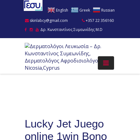
English
Greek
Russian
skinlabcy@gmail.com
+357 22 356160
Δρ. Κωνσταντίνος Συμεωνίδης M.D
Lucky Jet Juego
online 1win Bono