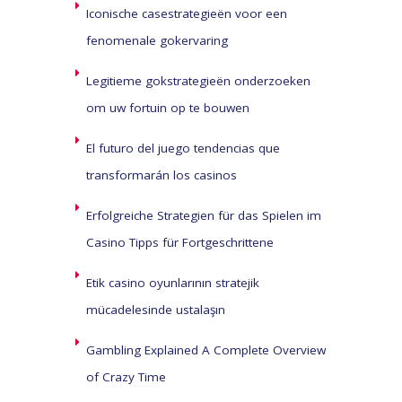
Iconische casestrategieën voor een
fenomenale gokervaring
Legitieme gokstrategieën onderzoeken
om uw fortuin op te bouwen
El futuro del juego tendencias que
transformarán los casinos
Erfolgreiche Strategien für das Spielen im
Casino Tipps für Fortgeschrittene
Etik casino oyunlarının stratejik
mücadelesinde ustalaşın
Gambling Explained A Complete Overview
of Crazy Time