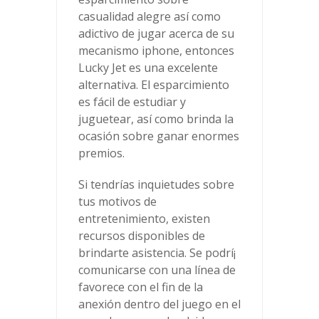
casualidad alegre así­ como
adictivo de jugar acerca de su
mecanismo iphone, entonces
Lucky Jet es una excelente
alternativa. El esparcimiento
es fácil de estudiar y
juguetear, así­ como brinda la
ocasión sobre ganar enormes
premios.
Si tendrí­as inquietudes sobre
tus motivos de
entretenimiento, existen
recursos disponibles de
brindarte asistencia. Se podrí¡
comunicarse con una línea de
favorece con el fin de la
anexión dentro del juego en el