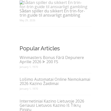
Sådan spiller du sikkert En trin-for-
trin guide til ansvarligt gambling
May 29, 2026
Popular Articles
Winmasters Bonus Fără Depunere
Aprilie 2026 ᗎ 200 FS
January 1, 1970
Lošimo Automatai Online Nemokamai
2026 Kazino Žaidimai
January 1, 1970
Internetiniai Kazino Lietuvoje 2026
Geriausi Lietuvos Kazino Iš Tikrų
Pinigų