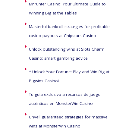
MrPunter Casino: Your Ultimate Guide to
Winning Big at the Tables
Masterful bankroll strategies for profitable
casino payouts at Chipstars Casino
Unlock outstanding wins at Slots Charm
Casino: smart gambling advice
* Unlock Your Fortune: Play and Win Big at
Bigwins Casino!
Tu guía exclusiva a recursos de juego
auténticos en MonsterWin Casino
Unveil guaranteed strategies for massive
wins at MonsterWin Casino