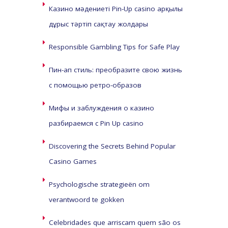
Казино мәдениеті Pin-Up casino арқылы
дұрыс тәртіп сақтау жолдары
Responsible Gambling Tips for Safe Play
Пин-ап стиль: преобразите свою жизнь
с помощью ретро-образов
Мифы и заблуждения о казино
разбираемся с Pin Up casino
Discovering the Secrets Behind Popular
Casino Games
Psychologische strategieën om
verantwoord te gokken
Celebridades que arriscam quem são os