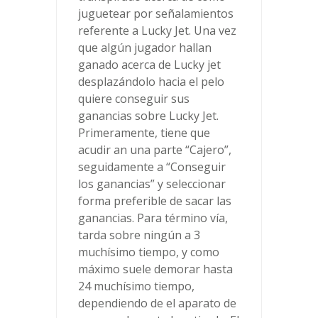
juguetear por señalamientos
referente a Lucky Jet. Una vez
que algún jugador hallan
ganado acerca de Lucky jet
desplazándolo hacia el pelo
quiere conseguir sus
ganancias sobre Lucky Jet.
Primeramente, tiene que
acudir an una parte “Cajero”,
seguidamente a “Conseguir
los ganancias” y seleccionar
forma preferible de sacar las
ganancias. Para término ví­a,
tarda sobre ningún a 3
muchísimo tiempo, y como
máximo suele demorar hasta
24 muchísimo tiempo,
dependiendo de el aparato de