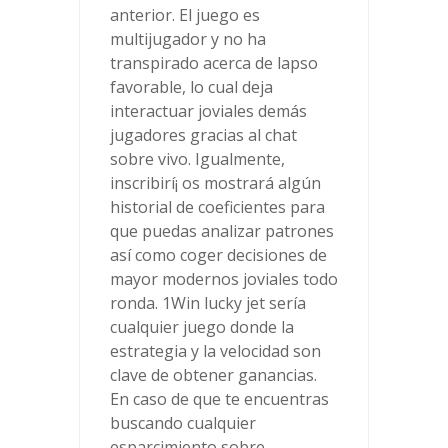
anterior. El juego es
multijugador y no ha
transpirado acerca de lapso
favorable, lo cual deja
interactuar joviales demás
jugadores gracias al chat
sobre vivo. Igualmente,
inscribirí¡ os mostrará algún
historial de coeficientes para
que puedas analizar patrones
así­ como coger decisiones de
mayor modernos joviales todo
ronda. 1Win lucky jet serí­a
cualquier juego donde la
estrategia y la velocidad son
clave de obtener ganancias.
En caso de que te encuentras
buscando cualquier
esparcimiento sobre