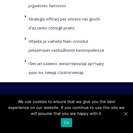
jogadores famosos
Strategie efficaci per vincere nei giochi
d'azzardo consigli pratici
Vihjeitä ja vaiheita Näin onnistut
pelaamaan vastuullisesti kasinopeleissä
Пин-ап казино: жеңістеріңізді арттыру
үшін ең тиімді стратегиялар
We use cookies to ensure that we give you the best
experience on our website. If you continue to use this site we
Επικοινωνία
will assume that you are happy with it.
Ok
Αρχαγγέλου Μιχαήλ 37Α,