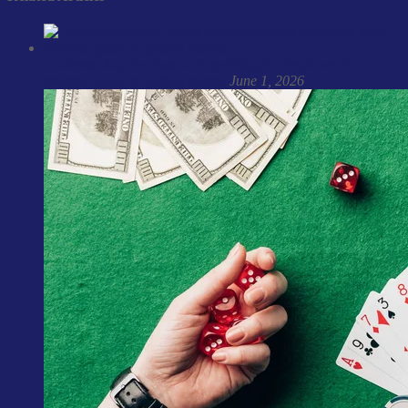
Understanding the basics of gambling for beginners Your
essential guide to getting started
June 1, 2026