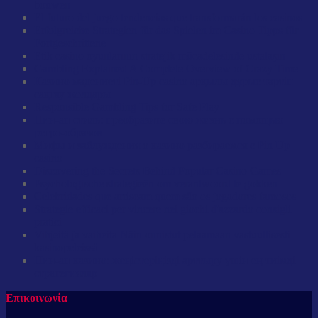
bouwen
El futuro del juego tendencias que transformarán los casinos
Erfolgreiche Strategien für das Spielen im Casino Tipps für
Fortgeschrittene
Etik casino oyunlarının stratejik mücadelesinde ustalaşın
Gambling Explained A Complete Overview of Crazy Time
Казино мәдениеті Pin-Up casino арқылы дұрыс тәртіп
сақтау жолдары
Responsible Gambling Tips for Safe Play
Пин-ап стиль: преобразите свою жизнь с помощью
ретро-образов
Мифы и заблуждения о казино разбираемся с Pin Up
casino
Discovering the Secrets Behind Popular Casino Games
Psychologische strategieën om verantwoord te gokken
Celebridades que arriscam quem são os jogadores famosos
Strategie efficaci per vincere nei giochi d'azzardo consigli
pratici
Vihjeitä ja vaiheita Näin onnistut pelaamaan vastuullisesti
kasinopeleissä
Пин-ап казино: жеңістеріңізді арттыру үшін ең тиімді
стратегиялар
Επικοινωνία