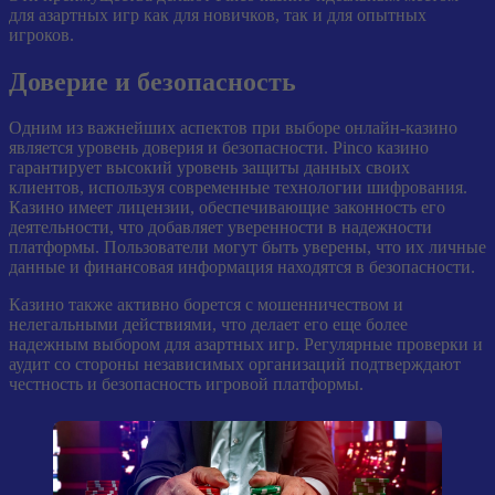
для азартных игр как для новичков, так и для опытных
игроков.
Доверие и безопасность
Одним из важнейших аспектов при выборе онлайн-казино
является уровень доверия и безопасности. Pinco казино
гарантирует высокий уровень защиты данных своих
клиентов, используя современные технологии шифрования.
Казино имеет лицензии, обеспечивающие законность его
деятельности, что добавляет уверенности в надежности
платформы. Пользователи могут быть уверены, что их личные
данные и финансовая информация находятся в безопасности.
Казино также активно борется с мошенничеством и
нелегальными действиями, что делает его еще более
надежным выбором для азартных игр. Регулярные проверки и
аудит со стороны независимых организаций подтверждают
честность и безопасность игровой платформы.