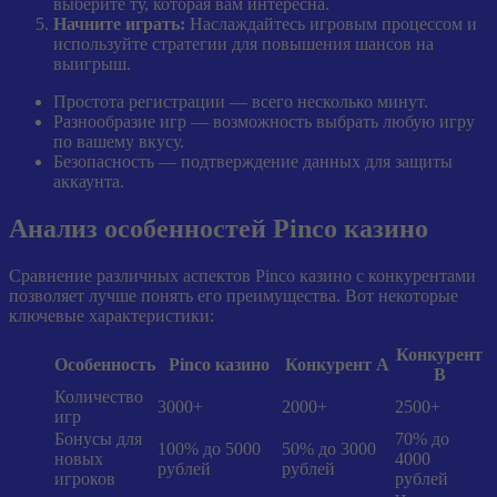
выберите ту, которая вам интересна.
Начните играть:
Наслаждайтесь игровым процессом и
используйте стратегии для повышения шансов на
выигрыш.
Простота регистрации — всего несколько минут.
Разнообразие игр — возможность выбрать любую игру
по вашему вкусу.
Безопасность — подтверждение данных для защиты
аккаунта.
Анализ особенностей Pinco казино
Сравнение различных аспектов Pinco казино с конкурентами
позволяет лучше понять его преимущества. Вот некоторые
ключевые характеристики:
Конкурент
Особенность
Pinco казино
Конкурент A
B
Количество
3000+
2000+
2500+
игр
Бонусы для
70% до
100% до 5000
50% до 3000
новых
4000
рублей
рублей
игроков
рублей