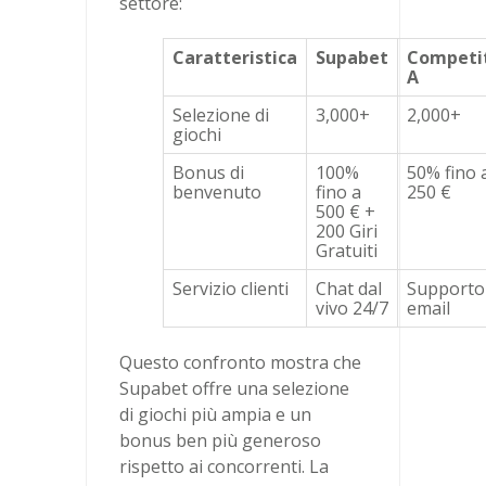
settore:
Caratteristica
Supabet
Competi
A
Selezione di
3,000+
2,000+
giochi
Bonus di
100%
50% fino 
benvenuto
fino a
250 €
500 € +
200 Giri
Gratuiti
Servizio clienti
Chat dal
Supporto 
vivo 24/7
email
Questo confronto mostra che
Supabet offre una selezione
di giochi più ampia e un
bonus ben più generoso
rispetto ai concorrenti. La