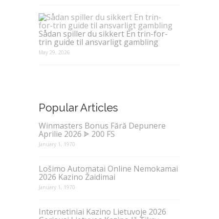
Sådan spiller du sikkert En trin-for-
trin guide til ansvarligt gambling
May 29, 2026
Popular Articles
Winmasters Bonus Fără Depunere
Aprilie 2026 ᗎ 200 FS
January 1, 1970
Lošimo Automatai Online Nemokamai
2026 Kazino Žaidimai
January 1, 1970
Internetiniai Kazino Lietuvoje 2026