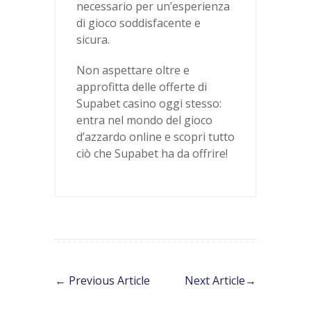
necessario per un’esperienza
di gioco soddisfacente e
sicura.
Non aspettare oltre e
approfitta delle offerte di
Supabet casino oggi stesso:
entra nel mondo del gioco
d’azzardo online e scopri tutto
ciò che Supabet ha da offrire!
←
Previous Article
Next Article
→