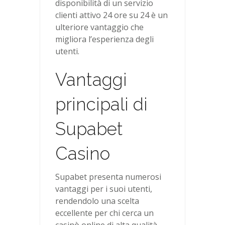
disponibilità di un servizio
clienti attivo 24 ore su 24 è un
ulteriore vantaggio che
migliora l’esperienza degli
utenti.
Vantaggi
principali di
Supabet
Casino
Supabet presenta numerosi
vantaggi per i suoi utenti,
rendendolo una scelta
eccellente per chi cerca un
casinò online di alta qualità.