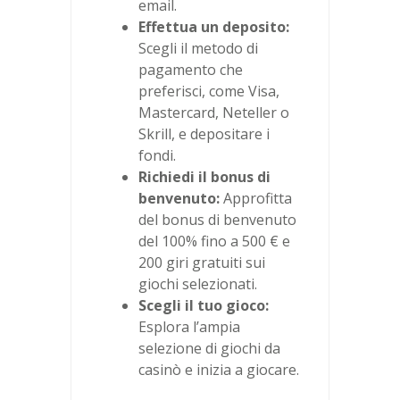
email.
Effettua un deposito:
Scegli il metodo di
pagamento che
preferisci, come Visa,
Mastercard, Neteller o
Skrill, e depositare i
fondi.
Richiedi il bonus di
benvenuto:
Approfitta
del bonus di benvenuto
del 100% fino a 500 € e
200 giri gratuiti sui
giochi selezionati.
Scegli il tuo gioco:
Esplora l’ampia
selezione di giochi da
casinò e inizia a giocare.