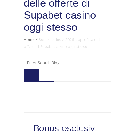
delle offerte di
Supabet casino
oggi stesso
Home
/
Bonus esclusivi 2026: approfitta delle
offerte di Supabet casino oggi stesso
Bonus esclusivi