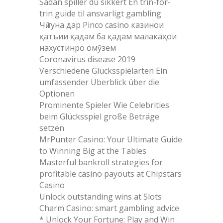
Sådan spiller du sikkert En trin-for-
trin guide til ansvarligt gambling
Чӣ гуна дар Pinco casino казинои
қатъии қадам ба қадам малакаҳои
нахустинро омӯзем
Coronavirus disease 2019
Verschiedene Glücksspielarten Ein
umfassender Überblick über die
Optionen
Prominente Spieler Wie Celebrities
beim Glücksspiel große Beträge
setzen
MrPunter Casino: Your Ultimate Guide
to Winning Big at the Tables
Masterful bankroll strategies for
profitable casino payouts at Chipstars
Casino
Unlock outstanding wins at Slots
Charm Casino: smart gambling advice
* Unlock Your Fortune: Play and Win