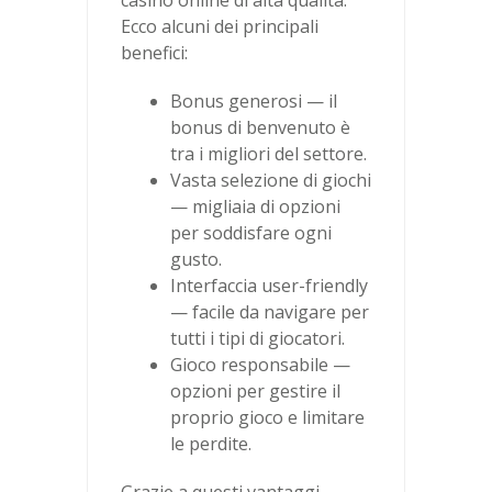
Ecco alcuni dei principali
benefici:
Bonus generosi — il
bonus di benvenuto è
tra i migliori del settore.
Vasta selezione di giochi
— migliaia di opzioni
per soddisfare ogni
gusto.
Interfaccia user-friendly
— facile da navigare per
tutti i tipi di giocatori.
Gioco responsabile —
opzioni per gestire il
proprio gioco e limitare
le perdite.
Grazie a questi vantaggi,