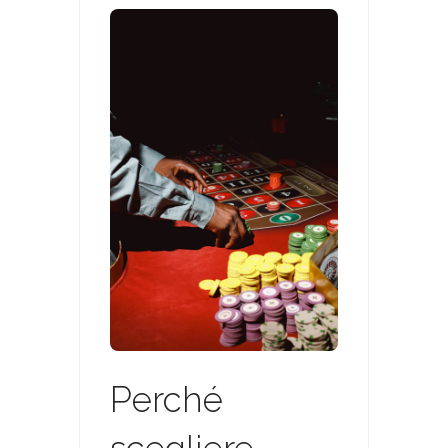
Perché