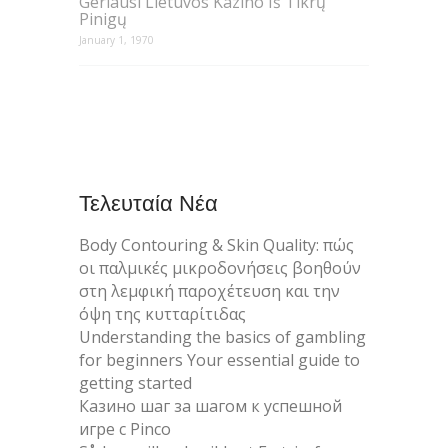
Geriausi Lietuvos Kazino Iš Tikrų
Pinigų
January 1, 1970
Τελευταία Νέα
Body Contouring & Skin Quality: πώς
οι παλμικές μικροδονήσεις βοηθούν
στη λεμφική παροχέτευση και την
όψη της κυτταρίτιδας
Understanding the basics of gambling
for beginners Your essential guide to
getting started
Казино шаг за шагом к успешной
игре с Pinco