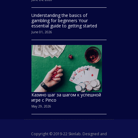
Understanding the basics of
gambling for beginners Your
essential guide to getting started
June 01, 2026
Казино шаг за шагом к успешной
игре с Pinco
May 29, 2026
Copyright © 2019-22 Skinlab. Designed and