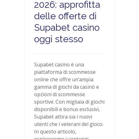
2026: approfitta
delle offerte di
Supabet casino
oggi stesso
Supabet casino è una
piattaforma di scommesse
online che offre un’ampia
gamma di giochi da casinò e
opzioni di scommesse
sportive. Con migliaia di giochi
disponibili e bonus esclusivi,
Supabet attira sia i nuovi
utenti che i veterani del gioco.
In questo articolo,
esploreremo i vantaggi