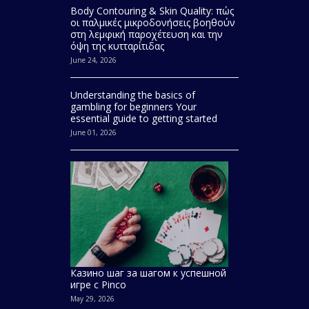
Body Contouring & Skin Quality: πώς
οι παλμικές μικροδονήσεις βοηθούν
στη λεμφική παροχέτευση και την
όψη της κυτταρίτιδας
June 24, 2026
Understanding the basics of
gambling for beginners Your
essential guide to getting started
June 01, 2026
Казино шаг за шагом к успешной
игре с Pinco
May 29, 2026