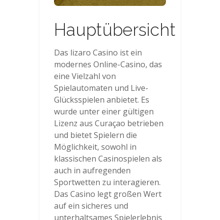
Hauptübersicht
Das lizaro Casino ist ein
modernes Online-Casino, das
eine Vielzahl von
Spielautomaten und Live-
Glücksspielen anbietet. Es
wurde unter einer gültigen
Lizenz aus Curaçao betrieben
und bietet Spielern die
Möglichkeit, sowohl in
klassischen Casinospielen als
auch in aufregenden
Sportwetten zu interagieren.
Das Casino legt großen Wert
auf ein sicheres und
unterhaltsames Spielerlebnis