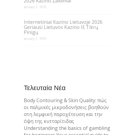
2026 Kazino Žaidimai
January 1, 1970
Internetiniai Kazino Lietuvoje 2026
Geriausi Lietuvos Kazino Iš Tikrų
Pinigų
January 1, 1970
Τελευταία Νέα
Body Contouring & Skin Quality: πώς
οι παλμικές μικροδονήσεις βοηθούν
στη λεμφική παροχέτευση και την
όψη της κυτταρίτιδας
Understanding the basics of gambling