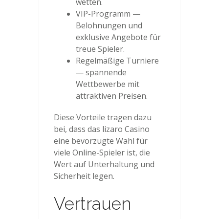
wetten.
VIP-Programm —
Belohnungen und
exklusive Angebote für
treue Spieler.
Regelmäßige Turniere
— spannende
Wettbewerbe mit
attraktiven Preisen.
Diese Vorteile tragen dazu
bei, dass das lizaro Casino
eine bevorzugte Wahl für
viele Online-Spieler ist, die
Wert auf Unterhaltung und
Sicherheit legen.
Vertrauen