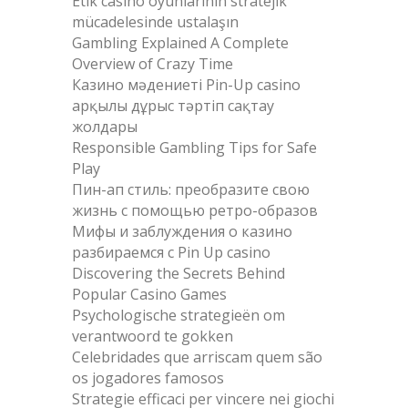
Etik casino oyunlarının stratejik
mücadelesinde ustalaşın
Gambling Explained A Complete
Overview of Crazy Time
Казино мәдениеті Pin-Up casino
арқылы дұрыс тәртіп сақтау
жолдары
Responsible Gambling Tips for Safe
Play
Пин-ап стиль: преобразите свою
жизнь с помощью ретро-образов
Мифы и заблуждения о казино
разбираемся с Pin Up casino
Discovering the Secrets Behind
Popular Casino Games
Psychologische strategieën om
verantwoord te gokken
Celebridades que arriscam quem são
os jogadores famosos
Strategie efficaci per vincere nei giochi