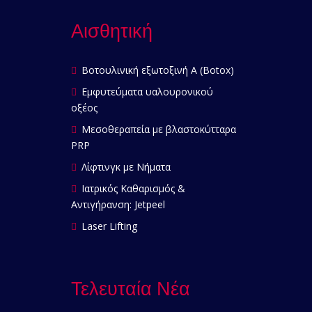
Αισθητική
Βοτουλινική εξωτοξινή Α (Botox)
Εμφυτεύματα υαλουρονικού
οξέος
Μεσοθεραπεία με βλαστοκύτταρα
PRP
Λίφτινγκ με Νήματα
Ιατρικός Καθαρισμός &
Αντιγήρανση: Jetpeel
Laser Lifting
Τελευταία Νέα