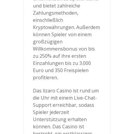
und bietet zahlreiche
Zahlungsmethoden,
einschließlich
Kryptowährungen. Außerdem
können Spieler von einem
großzügigen
Willkommensbonus von bis
zu 250% auf ihre ersten
Einzahlungen bis zu 3.000
Euro und 350 Freispielen
profitieren.
Das lizaro Casino ist rund um
die Uhr mit einem Live-Chat-
Support erreichbar, sodass
Spieler jederzeit
Unterstützung erhalten
können. Das Casino ist
bestrebt, ein erstklassiges