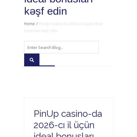
kəşf edin
Home
/
PinUp casino-da 2026-cı il üçün ideal
bonusları kəşf edin
PinUp casino-da
2026-cı il üçün
ideal bonusları