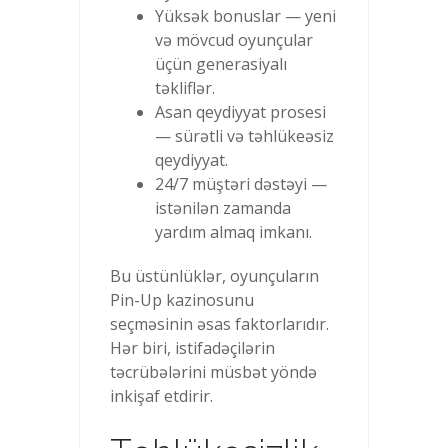
Yüksək bonuslar — yeni
və mövcud oyunçular
üçün generasiyalı
təkliflər.
Asan qeydiyyat prosesi
— sürətli və təhlükeəsiz
qeydiyyat.
24/7 müştəri dəstəyi —
istənilən zamanda
yardım almaq imkanı.
Bu üstünlüklər, oyunçuların
Pin-Up kazinosunu
seçməsinin əsas faktorlarıdır.
Hər biri, istifadəçilərin
təcrübələrini müsbət yöndə
inkişaf etdirir.