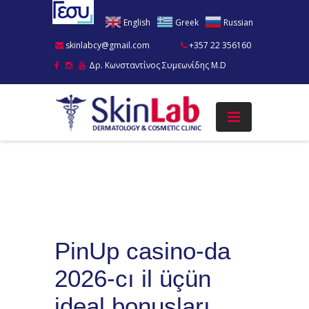
English
Greek
Russian
skinlabcy@gmail.com
+357 22 356160
Δρ. Κωνσταντίνος Συμεωνίδης M.D
PinUp casino-da
2026-cı il üçün
ideal bonusları