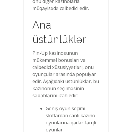
onu digər kazinolarla
müqayisədə cəlbedici edir.
Ana
üstünlüklər
Pin-Up kazinosunun
mükəmməl bonusları və
cəlbedici xüsusiyyətləri, onu
oyunçular arasında populyar
edir. Aşağıdakı üstünlüklər, bu
kazinonun seçilməsinin
səbəblərini izah edir:
Geniş oyun seçimi —
slotlardan canlı kazino
oyunlarına qədər fərqli
oyunlar.