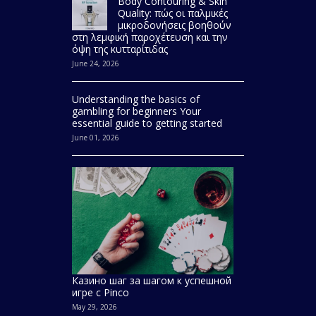
Body Contouring & Skin
Quality: πώς οι παλμικές
μικροδονήσεις βοηθούν
στη λεμφική παροχέτευση και την
όψη της κυτταρίτιδας
June 24, 2026
Understanding the basics of
gambling for beginners Your
essential guide to getting started
June 01, 2026
Казино шаг за шагом к успешной
игре с Pinco
May 29, 2026