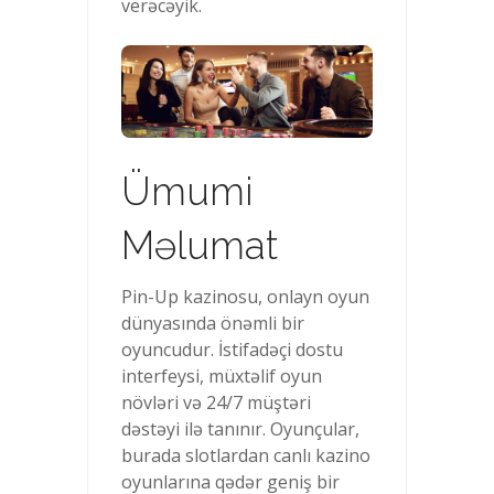
verəcəyik.
Ümumi
Məlumat
Pin-Up kazinosu, onlayn oyun
dünyasında önəmli bir
oyuncudur. İstifadəçi dostu
interfeysi, müxtəlif oyun
növləri və 24/7 müştəri
dəstəyi ilə tanınır. Oyunçular,
burada slotlardan canlı kazino
oyunlarına qədər geniş bir