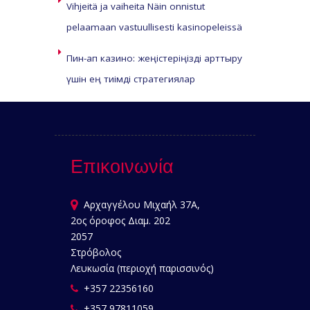
Vihjeitä ja vaiheita Näin onnistut
pelaamaan vastuullisesti kasinopeleissä
Пин-ап казино: жеңістеріңізді арттыру
үшін ең тиімді стратегиялар
Επικοινωνία
Αρχαγγέλου Μιχαήλ 37Α,
2ος όροφος Διαμ. 202
2057
Στρόβολος
Λευκωσία (περιοχή παρισσινός)
+357 22356160
+357 97811059