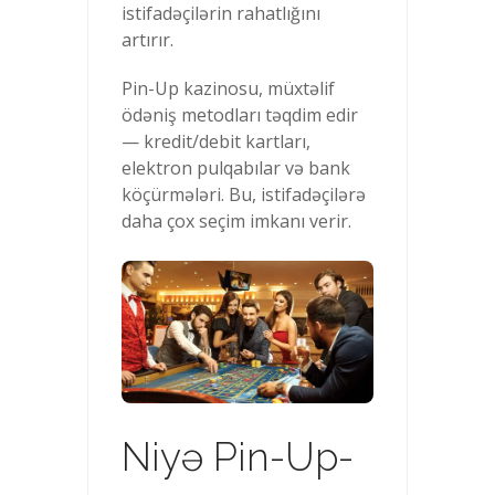
istifadəçilərin rahatlığını
artırır.
Pin-Up kazinosu, müxtəlif
ödəniş metodları təqdim edir
— kredit/debit kartları,
elektron pulqabılar və bank
köçürmələri. Bu, istifadəçilərə
daha çox seçim imkanı verir.
Niyə Pin-Up-