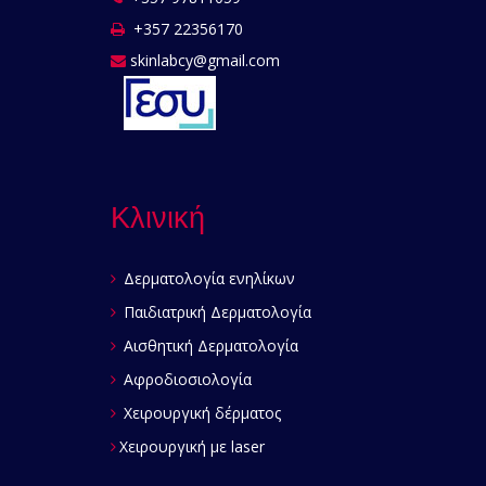
+357 22356170
skinlabcy@gmail.com
Κλινική
Δερματολογία ενηλίκων
Παιδιατρική Δερματολογία
Αισθητική Δερματολογία
Αφροδιοσιολογία
Χειρουργική δέρματος
Χειρουργική με laser