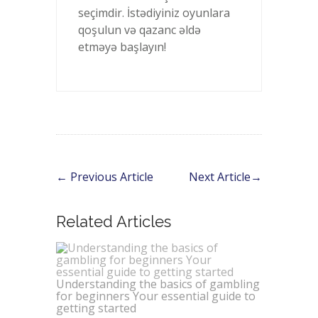
seçimdir. İstədiyiniz oyunlara
qoşulun və qazanc əldə
etməyə başlayın!
←
Previous Article
Next Article
→
Related Articles
Understanding the basics of gambling
for beginners Your essential guide to
getting started