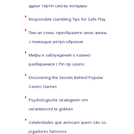
дұрыс тәртіп сақтау жолдары
Responsible Gambling Tips for Safe Play
Пин-ап стиль: преобразите свою жизнь
с помощью ретро-образов
Мифы и заблуждения о казино
разбираемся с Pin Up casino
Discovering the Secrets Behind Popular
Casino Games
Psychologische strategieën om
verantwoord te gokken
Celebridades que arriscam quem são os
jogadores famosos