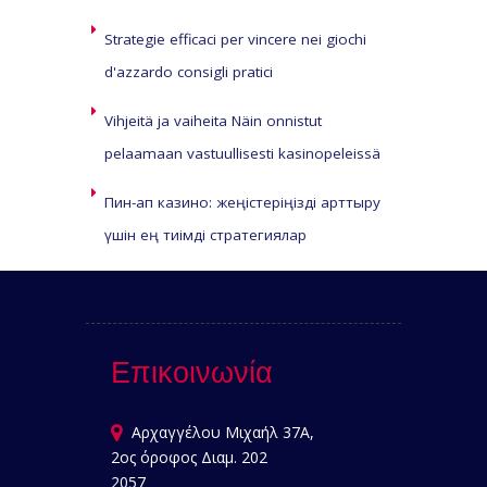
Strategie efficaci per vincere nei giochi
d'azzardo consigli pratici
Vihjeitä ja vaiheita Näin onnistut
pelaamaan vastuullisesti kasinopeleissä
Пин-ап казино: жеңістеріңізді арттыру
үшін ең тиімді стратегиялар
Επικοινωνία
Αρχαγγέλου Μιχαήλ 37Α,
2ος όροφος Διαμ. 202
2057