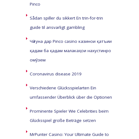
Pinco
Sådan spiller du sikkert En trin-for-trin
guide til ansvarligt gambling
Чӣ гуна дар Pinco casino казинои қатъии
қадам ба қадам малакаҳои нахустинро
омӯзем
Coronavirus disease 2019
Verschiedene Glücksspielarten Ein
umfassender Überblick über die Optionen
Prominente Spieler Wie Celebrities beim
Glücksspiel große Beträge setzen
MrPunter Casino: Your Ultimate Guide to