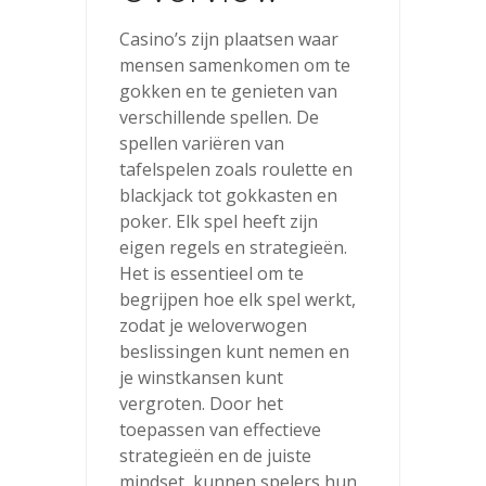
Casino’s zijn plaatsen waar
mensen samenkomen om te
gokken en te genieten van
verschillende spellen. De
spellen variëren van
tafelspelen zoals roulette en
blackjack tot gokkasten en
poker. Elk spel heeft zijn
eigen regels en strategieën.
Het is essentieel om te
begrijpen hoe elk spel werkt,
zodat je weloverwogen
beslissingen kunt nemen en
je winstkansen kunt
vergroten. Door het
toepassen van effectieve
strategieën en de juiste
mindset, kunnen spelers hun