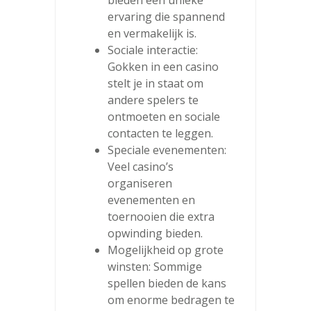
ervaring die spannend
en vermakelijk is.
Sociale interactie:
Gokken in een casino
stelt je in staat om
andere spelers te
ontmoeten en sociale
contacten te leggen.
Speciale evenementen:
Veel casino’s
organiseren
evenementen en
toernooien die extra
opwinding bieden.
Mogelijkheid op grote
winsten: Sommige
spellen bieden de kans
om enorme bedragen te