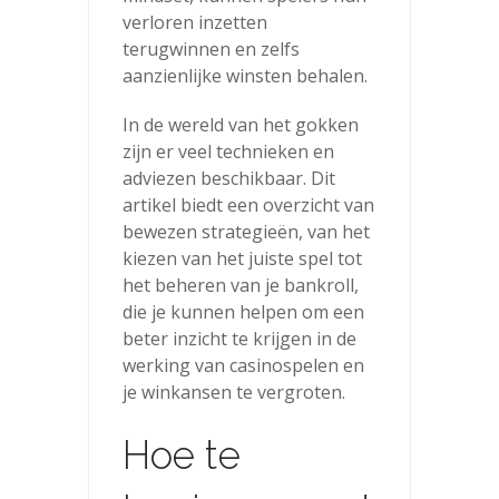
verloren inzetten
terugwinnen en zelfs
aanzienlijke winsten behalen.
In de wereld van het gokken
zijn er veel technieken en
adviezen beschikbaar. Dit
artikel biedt een overzicht van
bewezen strategieën, van het
kiezen van het juiste spel tot
het beheren van je bankroll,
die je kunnen helpen om een
beter inzicht te krijgen in de
werking van casinospelen en
je winkansen te vergroten.
Hoe te