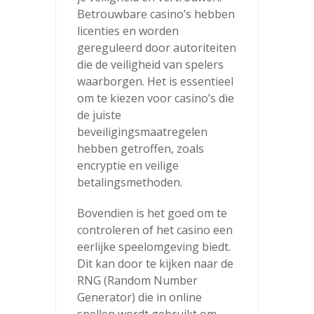
Betrouwbare casino’s hebben
licenties en worden
gereguleerd door autoriteiten
die de veiligheid van spelers
waarborgen. Het is essentieel
om te kiezen voor casino’s die
de juiste
beveiligingsmaatregelen
hebben getroffen, zoals
encryptie en veilige
betalingsmethoden.
Bovendien is het goed om te
controleren of het casino een
eerlijke speelomgeving biedt.
Dit kan door te kijken naar de
RNG (Random Number
Generator) die in online
spellen wordt gebruikt om