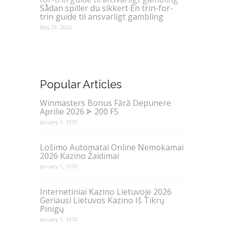
Sådan spiller du sikkert En trin-for-
trin guide til ansvarligt gambling
May 29, 2026
Popular Articles
Winmasters Bonus Fără Depunere
Aprilie 2026 ᗎ 200 FS
January 1, 1970
Lošimo Automatai Online Nemokamai
2026 Kazino Žaidimai
January 1, 1970
Internetiniai Kazino Lietuvoje 2026
Geriausi Lietuvos Kazino Iš Tikrų
Pinigų
January 1, 1970