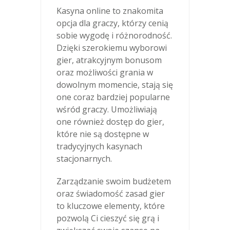
Kasyna online to znakomita
opcja dla graczy, którzy cenią
sobie wygodę i różnorodność.
Dzięki szerokiemu wyborowi
gier, atrakcyjnym bonusom
oraz możliwości grania w
dowolnym momencie, stają się
one coraz bardziej popularne
wśród graczy. Umożliwiają
one również dostęp do gier,
które nie są dostępne w
tradycyjnych kasynach
stacjonarnych.
Zarządzanie swoim budżetem
oraz świadomość zasad gier
to kluczowe elementy, które
pozwolą Ci cieszyć się grą i