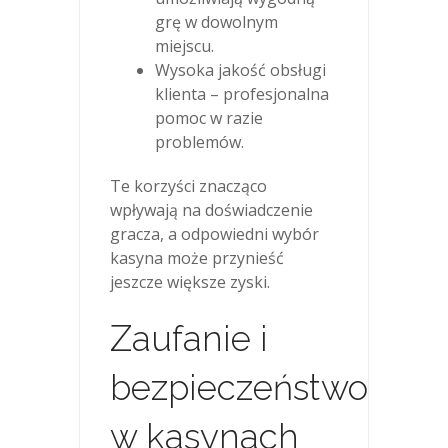
grę w dowolnym
miejscu.
Wysoka jakość obsługi
klienta – profesjonalna
pomoc w razie
problemów.
Te korzyści znacząco
wpływają na doświadczenie
gracza, a odpowiedni wybór
kasyna może przynieść
jeszcze większe zyski.
Zaufanie i
bezpieczeństwo
w kasynach