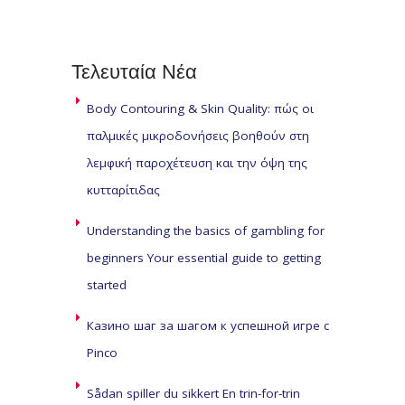
Τελευταία
Νέα
Body Contouring & Skin Quality: πώς οι
παλμικές μικροδονήσεις βοηθούν στη
λεμφική παροχέτευση και την όψη της
κυτταρίτιδας
Understanding the basics of gambling for
beginners Your essential guide to getting
started
Казино шаг за шагом к успешной игре с
Pinco
Sådan spiller du sikkert En trin-for-trin