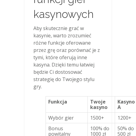
kasynowych
Aby skutecznie grać w
kasynie, warto zrozumieć
różne funkcje oferowane
przez grę oraz porównać je z
tymi, które oferują inne
kasyna. Dzięki temu łatwiej
będzie Ci dostosować
strategię do Twojego stylu
gry.
Funkcja
Twoje
Kasyno
kasyno
A
Wybór gier
1500+
1200+
Bonus
100% do
50% do
powitalny
1000 zł
500 zł