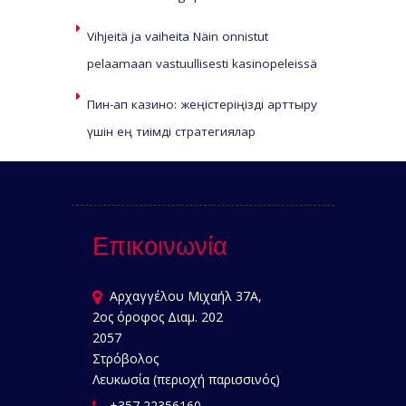
Vihjeitä ja vaiheita Näin onnistut
pelaamaan vastuullisesti kasinopeleissä
Пин-ап казино: жеңістеріңізді арттыру
үшін ең тиімді стратегиялар
Επικοινωνία
Αρχαγγέλου Μιχαήλ 37Α,
2ος όροφος Διαμ. 202
2057
Στρόβολος
Λευκωσία (περιοχή παρισσινός)
+357 22356160