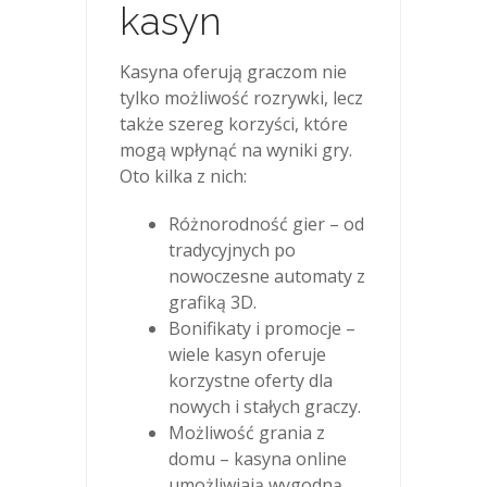
kasyn
Kasyna oferują graczom nie
tylko możliwość rozrywki, lecz
także szereg korzyści, które
mogą wpłynąć na wyniki gry.
Oto kilka z nich:
Różnorodność gier – od
tradycyjnych po
nowoczesne automaty z
grafiką 3D.
Bonifikaty i promocje –
wiele kasyn oferuje
korzystne oferty dla
nowych i stałych graczy.
Możliwość grania z
domu – kasyna online
umożliwiają wygodną