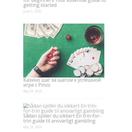
for beginners Your essential guide to
getting started
June 1, 2026
Казино шаг за шагом к успешной
игре с Pinco
May 29, 2026
Sådan spiller du sikkert En trin-for-
trin guide til ansvarligt gambling
May 29, 2026