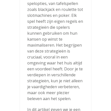
spelopties, van tafelspellen
zoals blackjack en roulette tot
slotmachines en poker. Elk
spel heeft zijn eigen regels en
strategieën die spelers
kunnen gebruiken om hun
kansen op winst te
maximaliseren. Het begrijpen
van deze strategieën is
cruciaal, vooral in een
omgeving waar het huis altijd
een voordeel heeft. Door je te
verdiepen in verschillende
strategieën, kun je niet alleen
je vaardigheden verbeteren,
maar ook meer plezier
beleven aan het spelen.
In dit artikel geven we je een