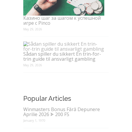
Казино шаг за шагом к успешной
игре с Pinco
May 29, 2026
Sådan spiller du sikkert En trin-for-
trin guide til ansvarligt gambling
May 29, 2026
Popular Articles
Winmasters Bonus Fără Depunere
Aprilie 2026 ᗎ 200 FS
January 1, 1970