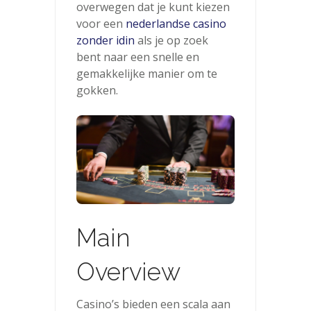
overwegen dat je kunt kiezen
voor een
nederlandse casino
zonder idin
als je op zoek
bent naar een snelle en
gemakkelijke manier om te
gokken.
Main
Overview
Casino’s bieden een scala aan