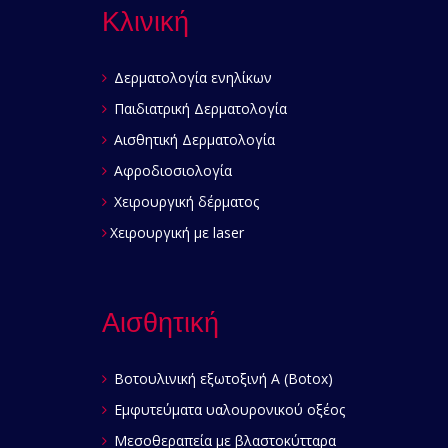
Κλινική
Δερματολογία ενηλίκων
Παιδιατρική Δερματολογία
Αισθητική Δερματολογία
Αφροδιοσιολογία
Χειρουργική δέρματος
Χειρουργική με laser
Αισθητική
Βοτουλινική εξωτοξινή Α (Botox)
Εμφυτεύματα υαλουρονικού οξέος
Μεσοθεραπεία με βλαστοκύτταρα