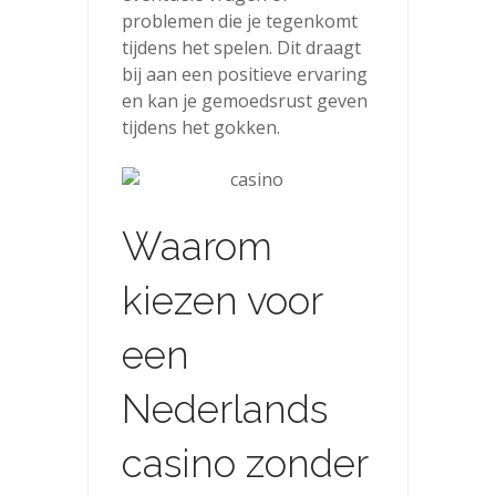
problemen die je tegenkomt
tijdens het spelen. Dit draagt
bij aan een positieve ervaring
en kan je gemoedsrust geven
tijdens het gokken.
Waarom
kiezen voor
een
Nederlands
casino zonder