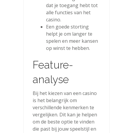
dat je toegang hebt tot
alle functies van het
casino.
Een goede storting
helpt je om langer te
spelen en meer kansen
op winst te hebben.
Feature-
analyse
Bij het kiezen van een casino
is het belangrijk om
verschillende kenmerken te
vergelijken. Dit kan je helpen
om de beste optie te vinden
die past bij jouw speelstijl en