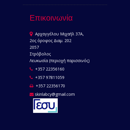
Επικοινωνία
Αρχαγγέλου Μιχαήλ 37Α,
2ος όροφος Διαμ. 202
2057
Στρόβολος
Λευκωσία (περιοχή παρισσινός)
+357 22356160
+357 97811059
+357 22356170
skinlabcy@gmail.com