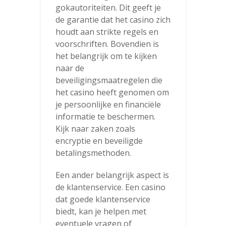
gokautoriteiten. Dit geeft je
de garantie dat het casino zich
houdt aan strikte regels en
voorschriften. Bovendien is
het belangrijk om te kijken
naar de
beveiligingsmaatregelen die
het casino heeft genomen om
je persoonlijke en financiële
informatie te beschermen.
Kijk naar zaken zoals
encryptie en beveiligde
betalingsmethoden.
Een ander belangrijk aspect is
de klantenservice. Een casino
dat goede klantenservice
biedt, kan je helpen met
eventuele vragen of