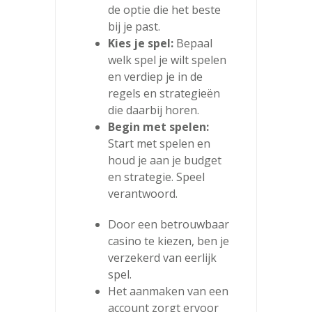
de optie die het beste
bij je past.
Kies je spel:
Bepaal
welk spel je wilt spelen
en verdiep je in de
regels en strategieën
die daarbij horen.
Begin met spelen:
Start met spelen en
houd je aan je budget
en strategie. Speel
verantwoord.
Door een betrouwbaar
casino te kiezen, ben je
verzekerd van eerlijk
spel.
Het aanmaken van een
account zorgt ervoor