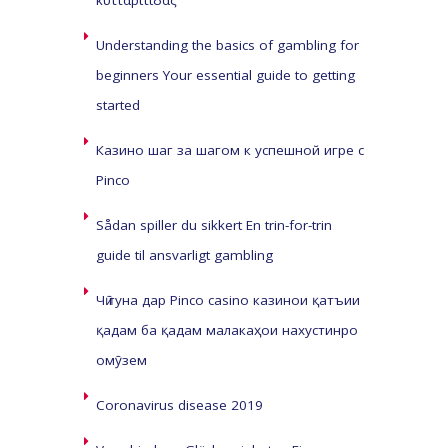
Understanding the basics of gambling for
beginners Your essential guide to getting
started
Казино шаг за шагом к успешной игре с
Pinco
Sådan spiller du sikkert En trin-for-trin
guide til ansvarligt gambling
Чӣ гуна дар Pinco casino казинои қатъии
қадам ба қадам малакаҳои нахустинро
омӯзем
Coronavirus disease 2019