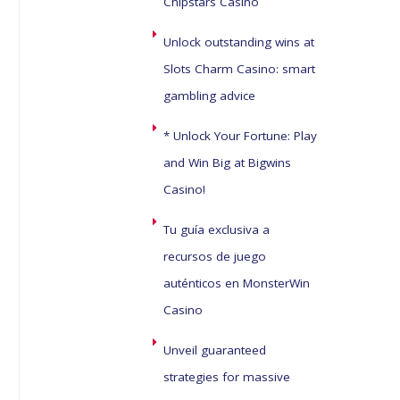
Chipstars Casino
Unlock outstanding wins at
Slots Charm Casino: smart
gambling advice
* Unlock Your Fortune: Play
and Win Big at Bigwins
Casino!
Tu guía exclusiva a
recursos de juego
auténticos en MonsterWin
Casino
Unveil guaranteed
strategies for massive