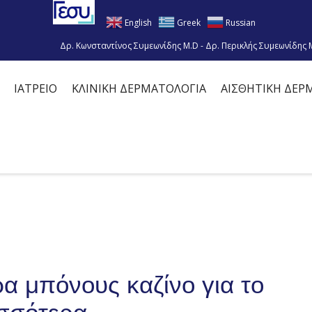
English
Greek
Russian
Δρ. Κωνσταντίνος Συμεωνίδης M.D - Δρ. Περικλής Συμεωνίδης 
ΙΑΤΡΕΙΟ
ΚΛΙΝΙΚΗ ΔΕΡΜΑΤΟΛΟΓΙΑ
ΑΙΣΘΗΤΙΚΗ ΔΕΡ
α μπόνους καζίνο για το