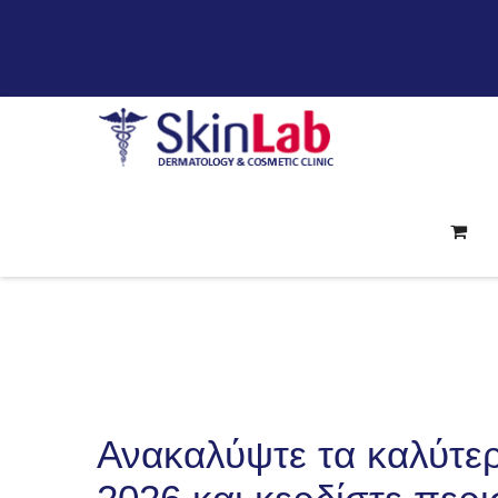
Ανακαλύψτε τα καλύτερ