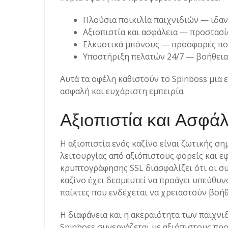
Πλούσια ποικιλία παιχνιδιών — ιδανι
Αξιοπιστία και ασφάλεια — προστασ
Ελκυστικά μπόνους — προσφορές που
Υποστήριξη πελατών 24/7 — βοήθεια
Αυτά τα οφέλη καθιστούν το Spinboss μια 
ασφαλή και ευχάριστη εμπειρία.
Αξιοπιστία και Ασφάλ
Η αξιοπιστία ενός καζίνο είναι ζωτικής σημ
λειτουργίας από αξιόπιστους φορείς και 
κρυπτογράφησης SSL διασφαλίζει ότι οι συ
καζίνο έχει δεσμευτεί να προάγει υπεύθυν
παίκτες που ενδέχεται να χρειαστούν βοήθ
Η διαφάνεια και η ακεραιότητα των παιχνι
Spinboss συνεργάζεται με αξιόπιστους προ