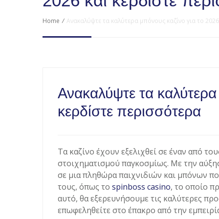
2026 και κερδίστε περ
Home
/
Ανακαλύψτε τα καλύτερα μπόνους καζίνο για το 2026
Ανακαλύψτε τα καλύτερα 
κερδίστε περισσότερα
Τα καζίνο έχουν εξελιχθεί σε έναν από το
στοιχηματισμού παγκοσμίως. Με την αύξησ
σε μια πληθώρα παιχνιδιών και μπόνων πο
τους, όπως το
spinboss casino
, το οποίο π
αυτό, θα εξερευνήσουμε τις καλύτερες προ
επωφεληθείτε στο έπακρο από την εμπειρία