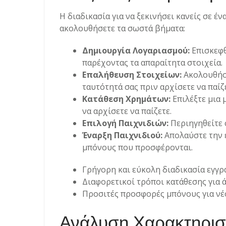
Η διαδικασία για να ξεκινήσει κανείς σε έν
ακολουθήσετε τα σωστά βήματα:
Δημιουργία Λογαριασμού:
Επισκεφθ
παρέχοντας τα απαραίτητα στοιχεία.
Επαλήθευση Στοιχείων:
Ακολουθήστ
ταυτότητά σας πριν αρχίσετε να παίζ
Κατάθεση Χρημάτων:
Επιλέξτε μια 
να αρχίσετε να παίζετε.
Επιλογή Παιχνιδιών:
Περιηγηθείτε σ
Έναρξη Παιχνιδιού:
Απολαύστε την ε
μπόνους που προσφέρονται.
Γρήγορη και εύκολη διαδικασία εγγρ
Διαφορετικοί τρόποι κατάθεσης για 
Προσιτές προσφορές μπόνους για νέο
Ανάλυση Χαρακτηρισ