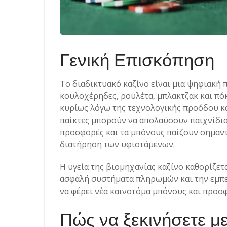
Γενική Επισκόπηση
Το διαδικτυακό καζίνο είναι μια ψηφιακή
κουλοχέρηδες, ρουλέτα, μπλακτζακ και πόκ
κυρίως λόγω της τεχνολογικής προόδου κ
παίκτες μπορούν να απολαύσουν παιχνίδια
προσφορές και τα μπόνους παίζουν σημαν
διατήρηση των υφιστάμενων.
Η υγεία της βιομηχανίας καζίνο καθορίζετα
ασφαλή συστήματα πληρωμών και την εμπει
να φέρει νέα καινοτόμα μπόνους και προσ
Πώς να ξεκινήσετε με