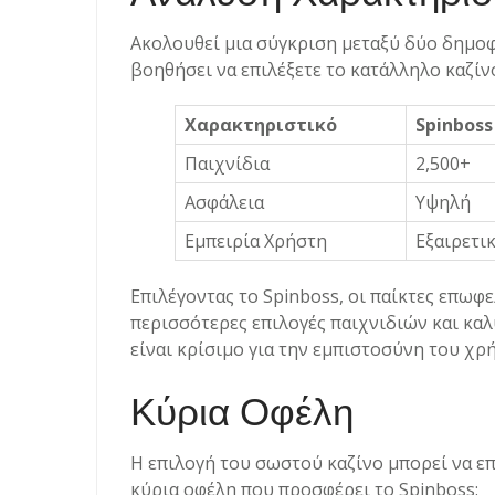
Ακολουθεί μια σύγκριση μεταξύ δύο δημοφ
βοηθήσει να επιλέξετε το κατάλληλο καζίνο
Χαρακτηριστικό
Spinboss
Παιχνίδια
2,500+
Ασφάλεια
Υψηλή
Εμπειρία Χρήστη
Εξαιρετι
Επιλέγοντας το Spinboss, οι παίκτες επωφε
περισσότερες επιλογές παιχνιδιών και καλ
είναι κρίσιμο για την εμπιστοσύνη του χρ
Κύρια Οφέλη
Η επιλογή του σωστού καζίνο μπορεί να επ
κύρια οφέλη που προσφέρει το Spinboss: