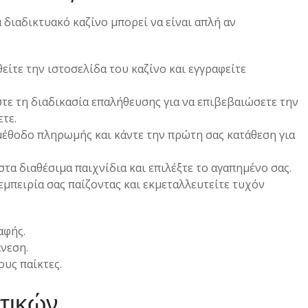
α διαδικτυακό καζίνο μπορεί να είναι απλή αν
είτε την ιστοσελίδα του καζίνο και εγγραφείτε
ε τη διαδικασία επαλήθευσης για να επιβεβαιώσετε την
ετε.
μέθοδο πληρωμής και κάντε την πρώτη σας κατάθεση για
τα διαθέσιμα παιχνίδια και επιλέξτε το αγαπημένο σας.
μπειρία σας παίζοντας και εκμεταλλευτείτε τυχόν
αφής.
άνεση.
υς παίκτες.
τικών